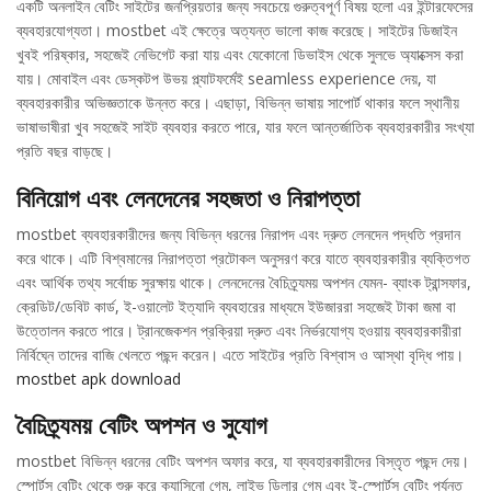
একটি অনলাইন বেটিং সাইটের জনপ্রিয়তার জন্য সবচেয়ে গুরুত্বপূর্ণ বিষয় হলো এর ইন্টারফেসের
ব্যবহারযোগ্যতা। mostbet এই ক্ষেত্রে অত্যন্ত ভালো কাজ করেছে। সাইটের ডিজাইন
খুবই পরিষ্কার, সহজেই নেভিগেট করা যায় এবং যেকোনো ডিভাইস থেকে সুলভে অ্যাক্সেস করা
যায়। মোবাইল এবং ডেস্কটপ উভয় প্ল্যাটফর্মেই seamless experience দেয়, যা
ব্যবহারকারীর অভিজ্ঞতাকে উন্নত করে। এছাড়া, বিভিন্ন ভাষায় সাপোর্ট থাকার ফলে স্থানীয়
ভাষাভাষীরা খুব সহজেই সাইট ব্যবহার করতে পারে, যার ফলে আন্তর্জাতিক ব্যবহারকারীর সংখ্যা
প্রতি বছর বাড়ছে।
বিনিয়োগ এবং লেনদেনের সহজতা ও নিরাপত্তা
mostbet ব্যবহারকারীদের জন্য বিভিন্ন ধরনের নিরাপদ এবং দ্রুত লেনদেন পদ্ধতি প্রদান
করে থাকে। এটি বিশ্বমানের নিরাপত্তা প্রটোকল অনুসরণ করে যাতে ব্যবহারকারীর ব্যক্তিগত
এবং আর্থিক তথ্য সর্বোচ্চ সুরক্ষায় থাকে। লেনদেনের বৈচিত্র্যময় অপশন যেমন- ব্যাংক ট্রান্সফার,
ক্রেডিট/ডেবিট কার্ড, ই-ওয়ালেট ইত্যাদি ব্যবহারের মাধ্যমে ইউজাররা সহজেই টাকা জমা বা
উত্তোলন করতে পারে। ট্রানজেকশন প্রক্রিয়া দ্রুত এবং নির্ভরযোগ্য হওয়ায় ব্যবহারকারীরা
নির্বিঘ্নে তাদের বাজি খেলতে পছন্দ করেন। এতে সাইটের প্রতি বিশ্বাস ও আস্থা বৃদ্ধি পায়।
mostbet apk download
বৈচিত্র্যময় বেটিং অপশন ও সুযোগ
mostbet বিভিন্ন ধরনের বেটিং অপশন অফার করে, যা ব্যবহারকারীদের বিস্তৃত পছন্দ দেয়।
স্পোর্টস বেটিং থেকে শুরু করে ক্যাসিনো গেম, লাইভ ডিলার গেম এবং ই-স্পোর্টস বেটিং পর্যন্ত