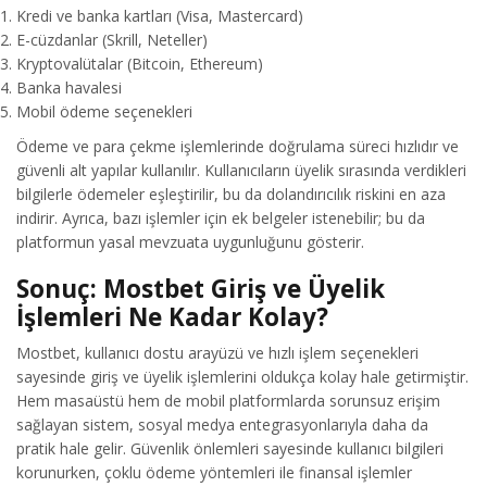
Kredi ve banka kartları (Visa, Mastercard)
E-cüzdanlar (Skrill, Neteller)
Kryptovalütalar (Bitcoin, Ethereum)
Banka havalesi
Mobil ödeme seçenekleri
Ödeme ve para çekme işlemlerinde doğrulama süreci hızlıdır ve
güvenli alt yapılar kullanılır. Kullanıcıların üyelik sırasında verdikleri
bilgilerle ödemeler eşleştirilir, bu da dolandırıcılık riskini en aza
indirir. Ayrıca, bazı işlemler için ek belgeler istenebilir; bu da
platformun yasal mevzuata uygunluğunu gösterir.
Sonuç: Mostbet Giriş ve Üyelik
İşlemleri Ne Kadar Kolay?
Mostbet, kullanıcı dostu arayüzü ve hızlı işlem seçenekleri
sayesinde giriş ve üyelik işlemlerini oldukça kolay hale getirmiştir.
Hem masaüstü hem de mobil platformlarda sorunsuz erişim
sağlayan sistem, sosyal medya entegrasyonlarıyla daha da
pratik hale gelir. Güvenlik önlemleri sayesinde kullanıcı bilgileri
korunurken, çoklu ödeme yöntemleri ile finansal işlemler