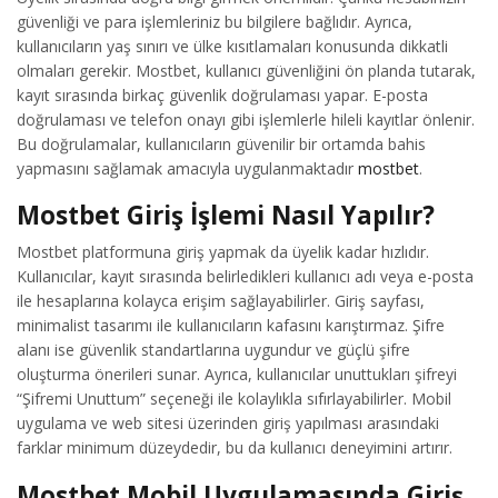
güvenliği ve para işlemleriniz bu bilgilere bağlıdır. Ayrıca,
kullanıcıların yaş sınırı ve ülke kısıtlamaları konusunda dikkatli
olmaları gerekir. Mostbet, kullanıcı güvenliğini ön planda tutarak,
kayıt sırasında birkaç güvenlik doğrulaması yapar. E-posta
doğrulaması ve telefon onayı gibi işlemlerle hileli kayıtlar önlenir.
Bu doğrulamalar, kullanıcıların güvenilir bir ortamda bahis
yapmasını sağlamak amacıyla uygulanmaktadır
mostbet
.
Mostbet Giriş İşlemi Nasıl Yapılır?
Mostbet platformuna giriş yapmak da üyelik kadar hızlıdır.
Kullanıcılar, kayıt sırasında belirledikleri kullanıcı adı veya e-posta
ile hesaplarına kolayca erişim sağlayabilirler. Giriş sayfası,
minimalist tasarımı ile kullanıcıların kafasını karıştırmaz. Şifre
alanı ise güvenlik standartlarına uygundur ve güçlü şifre
oluşturma önerileri sunar. Ayrıca, kullanıcılar unuttukları şifreyi
“Şifremi Unuttum” seçeneği ile kolaylıkla sıfırlayabilirler. Mobil
uygulama ve web sitesi üzerinden giriş yapılması arasındaki
farklar minimum düzeydedir, bu da kullanıcı deneyimini artırır.
Mostbet Mobil Uygulamasında Giriş