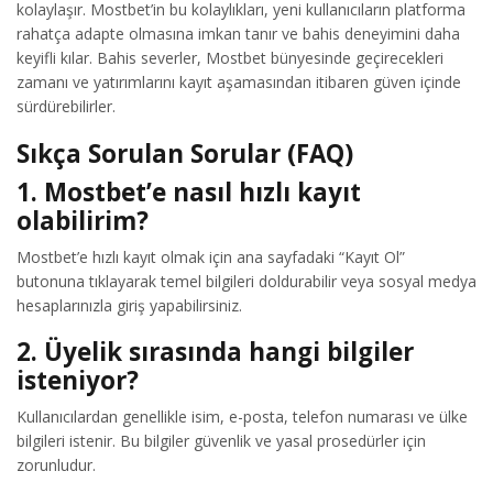
kolaylaşır. Mostbet’in bu kolaylıkları, yeni kullanıcıların platforma
rahatça adapte olmasına imkan tanır ve bahis deneyimini daha
keyifli kılar. Bahis severler, Mostbet bünyesinde geçirecekleri
zamanı ve yatırımlarını kayıt aşamasından itibaren güven içinde
sürdürebilirler.
Sıkça Sorulan Sorular (FAQ)
1. Mostbet’e nasıl hızlı kayıt
olabilirim?
Mostbet’e hızlı kayıt olmak için ana sayfadaki “Kayıt Ol”
butonuna tıklayarak temel bilgileri doldurabilir veya sosyal medya
hesaplarınızla giriş yapabilirsiniz.
2. Üyelik sırasında hangi bilgiler
isteniyor?
Kullanıcılardan genellikle isim, e-posta, telefon numarası ve ülke
bilgileri istenir. Bu bilgiler güvenlik ve yasal prosedürler için
zorunludur.