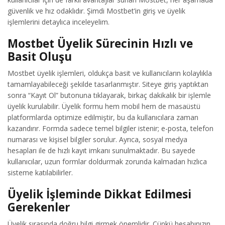
güvenlik ve hız odaklıdır. Şimdi Mostbet’in giriş ve üyelik
işlemlerini detaylıca inceleyelim.
Mostbet Üyelik Sürecinin Hızlı ve
Basit Oluşu
Mostbet üyelik işlemleri, oldukça basit ve kullanıcıların kolaylıkla
tamamlayabileceği şekilde tasarlanmıştır. Siteye giriş yaptıktan
sonra “Kayıt Ol” butonuna tıklayarak, birkaç dakikalık bir işlemle
üyelik kurulabilir. Üyelik formu hem mobil hem de masaüstü
platformlarda optimize edilmiştir, bu da kullanıcılara zaman
kazandırır. Formda sadece temel bilgiler istenir; e-posta, telefon
numarası ve kişisel bilgiler sorulur. Ayrıca, sosyal medya
hesapları ile de hızlı kayıt imkanı sunulmaktadır. Bu sayede
kullanıcılar, uzun formlar doldurmak zorunda kalmadan hızlıca
sisteme katılabilirler.
Üyelik İşleminde Dikkat Edilmesi
Gerekenler
Üyelik sırasında doğru bilgi girmek önemlidir. Çünkü hesabınızın