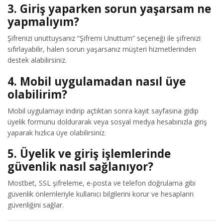
3. Giriş yaparken sorun yaşarsam ne
yapmalıyım?
Şifrenizi unuttuysanız “Şifremi Unuttum” seçeneği ile şifrenizi
sıfırlayabilir, halen sorun yaşarsanız müşteri hizmetlerinden
destek alabilirsiniz.
4. Mobil uygulamadan nasıl üye
olabilirim?
Mobil uygulamayı indirip açtıktan sonra kayıt sayfasına gidip
üyelik formunu doldurarak veya sosyal medya hesabınızla giriş
yaparak hızlıca üye olabilirsiniz.
5. Üyelik ve giriş işlemlerinde
güvenlik nasıl sağlanıyor?
Mostbet, SSL şifreleme, e-posta ve telefon doğrulama gibi
güvenlik önlemleriyle kullanıcı bilgilerini korur ve hesapların
güvenliğini sağlar.