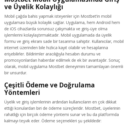
ve Üyelik Kolaylığı
Mobil çağda bahis yapmak isteyenler için Mostbet’in mobil
uygulaması büyük kolaylık sağlar. Uygulama, hem Android hem
de iOS cihazlarda sorunsuz çalışmakta ve giriş-üye olma
işlemlerini kolaylaştırmaktadır. Mobil uygulamada da üyelik
formu ve giriş ekranı sade bir tasarıma sahiptir. Kullanıcılar, mobil
internet üzerinden bile hızlıca kayıt olabilir ve hesaplarına
erişebilirler. Bildirimler aracılığıyla hesabın durumu ve
promosyonlardan haberdar edilmek de ek bir avantajdır. Sonuç
olarak, mobil uygulama Mostbet deneyimini tamamlayan önemli
bir unsurdur.
Çeşitli Ödeme ve Doğrulama
Yöntemleri
Üyelik ve giriş işlemlerinin ardından kullanıcıların en çok dikkat
ettiği konulardan biri de ödeme süreçleridir. Mostbet, üyelerinin
rahatlığı için birçok ödeme yöntemi sunar ve bu da platformda
kalmayı teşvik eder. Ödeme seçenekleri şu şekildedir: