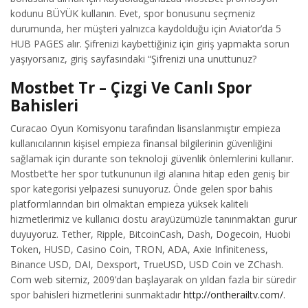
kodunu BÜYÜK kullanın. Evet, spor bonusunu seçmeniz
durumunda, her müşteri yalnızca kaydolduğu için Aviator’da 5
HUB PAGES alır. Şifrenizi kaybettiğiniz için giriş yapmakta sorun
yaşıyorsanız, giriş sayfasındaki “Şifrenizi una unuttunuz?
Mostbet Tr – Çizgi Ve Canlı Spor
Bahisleri
Curacao Oyun Komisyonu tarafından lisanslanmıştır empieza
kullanıcılarının kişisel empieza finansal bilgilerinin güvenliğini
sağlamak için durante son teknoloji güvenlik önlemlerini kullanır.
Mostbet’te her spor tutkununun ilgi alanına hitap eden geniş bir
spor kategorisi yelpazesi sunuyoruz. Önde gelen spor bahis
platformlarından biri olmaktan empieza yüksek kaliteli
hizmetlerimiz ve kullanıcı dostu arayüzümüzle tanınmaktan gurur
duyuyoruz. Tether, Ripple, BitcoinCash, Dash, Dogecoin, Huobi
Token, HUSD, Casino Coin, TRON, ADA, Axie Infiniteness,
Binance USD, DAI, Dexsport, TrueUSD, USD Coin ve ZChash.
Com web sitemiz, 2009’dan başlayarak on yıldan fazla bir süredir
spor bahisleri hizmetlerini sunmaktadır
http://ontherailtv.com/
.