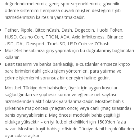
değerlendirmelerimiz, geniş spor seçeneklerimiz, güvenilir
ödeme sistemimiz empieza duyarlı müşteri desteğimiz gibi
hizmetlerimizin kalitesini yansıtmaktadır.
Tether, Ripple, BitcoinCash, Dash, Dogecoin, Huobi Token,
HUSD, Casino Coin, TRON, ADA, Axie Infiniteness, Binance
USD, DAI, Dexsport, TrueUSD, USD Coin ve ZChash.
MostBet hesabınıza giriş yapmak için bu doğrulanmış bağlantıları
kullanın.
Basit tasarımı ve banka bankacılığı, e-cüzdanlar empieza kripto
para birimleri dahil çoklu işlem yöntemleri, para yatırma ve
çekme işlemlerini sorunsuz bir deneyim haline getirir.
Mostbet Türkiye den bahisçiler, üyelik için uygun koşullar
sağladığından ve şüphesiz kumar ve eğlence net sayfası
hizmetlerinden aktif olarak yararlanmaktadır. Mostbet bahis
şirketinde maç öncesi (maçtan önce) veya canlı (maç sırasında)
bahis oynayabilirsiniz. Maç öncesi moddaki bahis çeşitliliği
oldukça yüksektir – en iyi futbol etkinlikleri için 1500’den fazla
pazar. Mostbet kayit bahisçi ofisinde Türkiye dahil birçok ülkeden
oyunculara açıktır.