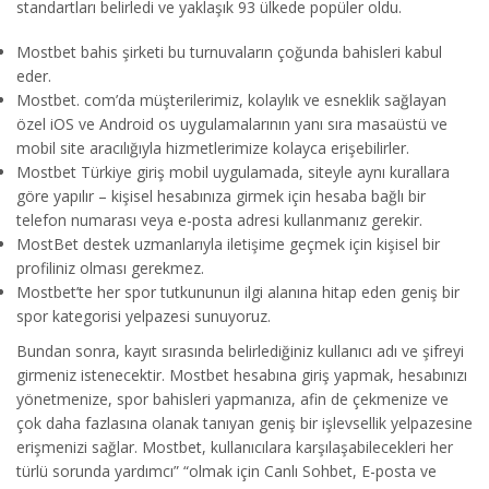
standartları belirledi ve yaklaşık 93 ülkede popüler oldu.
Mostbet bahis şirketi bu turnuvaların çoğunda bahisleri kabul
eder.
Mostbet. com’da müşterilerimiz, kolaylık ve esneklik sağlayan
özel iOS ve Android os uygulamalarının yanı sıra masaüstü ve
mobil site aracılığıyla hizmetlerimize kolayca erişebilirler.
Mostbet Türkiye giriş mobil uygulamada, siteyle aynı kurallara
göre yapılır – kişisel hesabınıza girmek için hesaba bağlı bir
telefon numarası veya e-posta adresi kullanmanız gerekir.
MostBet destek uzmanlarıyla iletişime geçmek için kişisel bir
profiliniz olması gerekmez.
Mostbet’te her spor tutkununun ilgi alanına hitap eden geniş bir
spor kategorisi yelpazesi sunuyoruz.
Bundan sonra, kayıt sırasında belirlediğiniz kullanıcı adı ve şifreyi
girmeniz istenecektir. Mostbet hesabına giriş yapmak, hesabınızı
yönetmenize, spor bahisleri yapmanıza, afin de çekmenize ve
çok daha fazlasına olanak tanıyan geniş bir işlevsellik yelpazesine
erişmenizi sağlar. Mostbet, kullanıcılara karşılaşabilecekleri her
türlü sorunda yardımcı” “olmak için Canlı Sohbet, E-posta ve