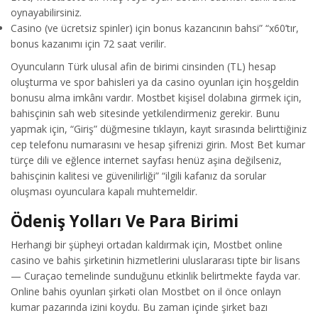
oynayabilirsiniz.
Casino (ve ücretsiz spinler) için bonus kazancının bahsi” “x60’tır,
bonus kazanımı için 72 saat verilir.
Oyuncuların Türk ulusal afin de birimi cinsinden (TL) hesap
oluşturma ve spor bahisleri ya da casino oyunları için hoşgeldin
bonusu alma imkânı vardır. Mostbet kişisel dolabına girmek için,
bahisçinin sah web sitesinde yetkilendirmeniz gerekir. Bunu
yapmak için, “Giriş” düğmesine tıklayın, kayıt sırasında belirttiğiniz
cep telefonu numarasını ve hesap şifrenizi girin. Most Bet kumar
türçe dili ve eğlence internet sayfası henüz aşina değilseniz,
bahisçinin kalitesi ve güvenilirliği” “ilgili kafanız da sorular
oluşması oyunculara kapalı muhtemeldir.
Ödeniş Yolları Ve Para Birimi
Herhangi bir şüpheyi ortadan kaldırmak için, Mostbet online
casino ve bahis şirketinin hizmetlerini uluslararası tipte bir lisans
— Curaçao temelinde sunduğunu etkinlik belirtmekte fayda var.
Online bahis oyunları şirkəti olan Mostbet on il önce onlayn
kumar pazarında izini koydu. Bu zaman içinde şirket bazı