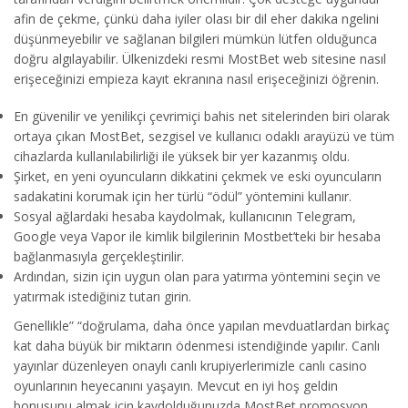
afin de çekme, çünkü daha iyiler olası bir dil eher dakika ngelini
düşünmeyebilir ve sağlanan bilgileri mümkün lütfen olduğunca
doğru algılayabilir. Ülkenizdeki resmi MostBet web sitesine nasıl
erişeceğinizi empieza kayıt ekranına nasıl erişeceğinizi öğrenin.
En güvenilir ve yenilikçi çevrimiçi bahis net sitelerinden biri olarak
ortaya çıkan MostBet, sezgisel ve kullanıcı odaklı arayüzü ve tüm
cihazlarda kullanılabilirliği ile yüksek bir yer kazanmış oldu.
Şirket, en yeni oyuncuların dikkatini çekmek ve eski oyuncuların
sadakatini korumak için her türlü “ödül” yöntemini kullanır.
Sosyal ağlardaki hesaba kaydolmak, kullanıcının Telegram,
Google veya Vapor ile kimlik bilgilerinin Mostbet’teki bir hesaba
bağlanmasıyla gerçekleştirilir.
Ardından, sizin için uygun olan para yatırma yöntemini seçin ve
yatırmak istediğiniz tutarı girin.
Genellikle” “doğrulama, daha önce yapılan mevduatlardan birkaç
kat daha büyük bir miktarın ödenmesi istendiğinde yapılır. Canlı
yayınlar düzenleyen onaylı canlı krupiyerlerimizle canlı casino
oyunlarının heyecanını yaşayın. Mevcut en iyi hoş geldin
bonusunu almak için kaydolduğunuzda MostBet promosyon