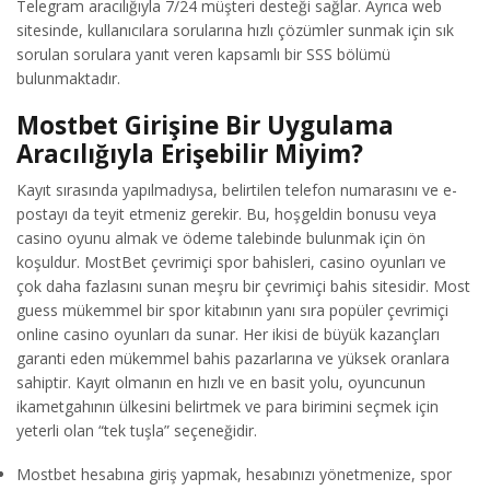
Telegram aracılığıyla 7/24 müşteri desteği sağlar. Ayrıca web
sitesinde, kullanıcılara sorularına hızlı çözümler sunmak için sık
sorulan sorulara yanıt veren kapsamlı bir SSS bölümü
bulunmaktadır.
Mostbet Girişine Bir Uygulama
Aracılığıyla Erişebilir Miyim?
Kayıt sırasında yapılmadıysa, belirtilen telefon numarasını ve e-
postayı da teyit etmeniz gerekir. Bu, hoşgeldin bonusu veya
casino oyunu almak ve ödeme talebinde bulunmak için ön
koşuldur. MostBet çevrimiçi spor bahisleri, casino oyunları ve
çok daha fazlasını sunan meşru bir çevrimiçi bahis sitesidir. Most
guess mükemmel bir spor kitabının yanı sıra popüler çevrimiçi
online casino oyunları da sunar. Her ikisi de büyük kazançları
garanti eden mükemmel bahis pazarlarına ve yüksek oranlara
sahiptir. Kayıt olmanın en hızlı ve en basit yolu, oyuncunun
ikametgahının ülkesini belirtmek ve para birimini seçmek için
yeterli olan “tek tuşla” seçeneğidir.
Mostbet hesabına giriş yapmak, hesabınızı yönetmenize, spor