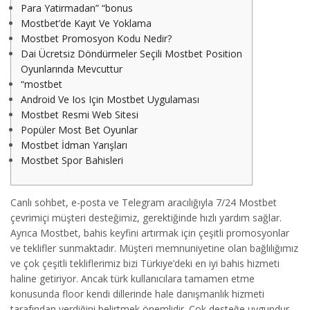
Para Yatirmadan” “bonus
Mostbet’de Kayıt Ve Yoklama
Mostbet Promosyon Kodu Nedir?
Dai Ücretsiz Döndürmeler Seçili Mostbet Position
Oyunlarında Mevcuttur
“mostbet
Android Ve Ios Için Mostbet Uygulaması
Mostbet Resmi Web Sitesi
Popüler Most Bet Oyunlar
Mostbet İdman Yarışları
Mostbet Spor Bahisleri
Canlı sohbet, e-posta ve Telegram aracılığıyla 7/24 Mostbet
çevrimiçi müşteri desteğimiz, gerektiğinde hızlı yardım sağlar.
Ayrıca Mostbet, bahis keyfini artırmak için çeşitli promosyonlar
ve teklifler sunmaktadır. Müşteri memnuniyetine olan bağlılığımız
ve çok çeşitli tekliflerimiz bizi Türkiye’deki en iyi bahis hizmeti
haline getiriyor. Ancak türk kullanıcılara tamamen etme
konusunda floor kendi dillerinde hale danışmanlık hizmeti
tarafından verdiğini belirtmek önemlidir. Çok desteğe uygundur