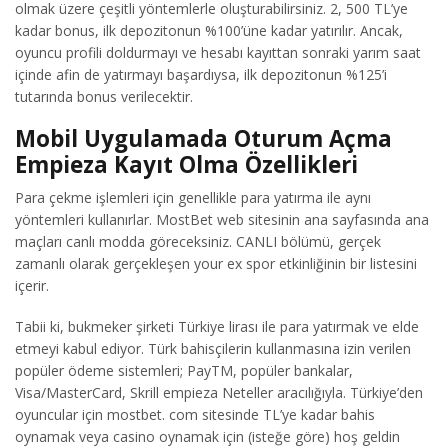
olmak üzere çeşitli yöntemlerle oluşturabilirsiniz. 2, 500 TL’ye
kadar bonus, ilk depozitonun %100’üne kadar yatırılır. Ancak,
oyuncu profili doldurmayı ve hesabı kayıttan sonraki yarım saat
içinde afin de yatırmayı başardıysa, ilk depozitonun %125’i
tutarında bonus verilecektir.
Mobil Uygulamada Oturum Açma
Empieza Kayıt Olma Özellikleri
Para çekme işlemleri için genellikle para yatırma ile aynı
yöntemleri kullanırlar. MostBet web sitesinin ana sayfasında ana
maçları canlı modda göreceksiniz. CANLI bölümü, gerçek
zamanlı olarak gerçekleşen your ex spor etkinliğinin bir listesini
içerir.
Tabii ki, bukmeker şirketi Türkiye lirası ile para yatırmak ve elde
etmeyi kabul ediyor. Türk bahisçilerin kullanmasına izin verilen
popüler ödeme sistemleri; PayTM, popüler bankalar,
Visa/MasterCard, Skrill empieza Neteller aracılığıyla. Türkiye’den
oyuncular için mostbet. com sitesinde TL’ye kadar bahis
oynamak veya casino oynamak için (isteğe göre) hoş geldin