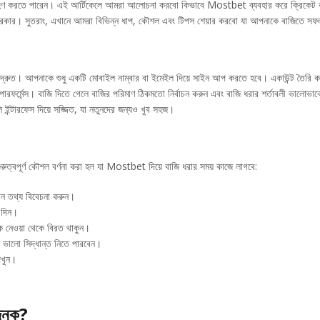
গ্রহণ করতে পারেন। এই আর্টিকেলে আমরা আলোচনা করবো কিভাবে Mostbet ব্যবহার করে ক্রিকেট ব
খা দরকার। সুতরাং, এখানে আমরা বিভিন্ন ধাপ, কৌশল এবং টিপস শেয়ার করবো যা আপনাকে বাজিতে সফ
্রুত। আপনাকে শুধু একটি মোবাইল নাম্বার বা ইমেইল দিয়ে সাইন আপ করতে হবে। একাউন্ট তৈরি করা
 পারফর্মেন্স। বাজি দিতে গেলে বাজির পরিমাণ ঠিকমতো নির্বাচন করুন এবং বাজি ধরার শর্তাবলী ভালোভাবে
 ইন্টারফেস দিয়ে সজ্জিত, যা নতুনদের জন্যও খুব সহজ।
ুত্বপূর্ণ কৌশল বর্ণনা করা হল যা Mostbet দিয়ে বাজি ধরার সময় কাজে লাগবে:
যমান তথ্য বিবেচনা করুন।
 দিন।
স্ক নেওয়া থেকে বিরত থাকুন।
ে ভালো সিদ্ধান্ত নিতে পারবেন।
েখুন।
জনক?