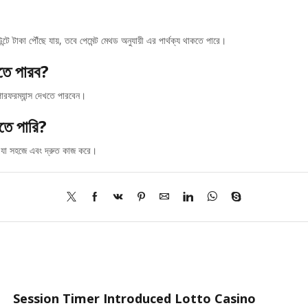
 টাকা পৌঁছে যায়, তবে পেমেন্ট মেথড অনুযায়ী এর পার্থক্য থাকতে পারে।
খতে পারব?
পারফরম্যান্স দেখতে পারবেন।
তে পারি?
 যা সহজে এবং দ্রুত কাজ করে।
Session Timer Introduced Lotto Casino