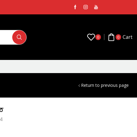
Cart
0
0
Return to previous page
ে
4