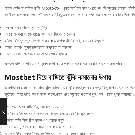
লাইভ বেটিং বা লাইভ বাজি Mostbet-এ খুবই জনপ্রিয় কারণ এতে আপনি ম্যাচের চলমান পরিস্থি
প্ল্যাটফর্ম আপনাকে দ্রুত বেট সফল বা রিফান্ডের তথ্য দেয় যা বাস্তব সময়ে আপনার বাজির উপর নিয়
অবসর সময়ে বাজির সুযোগ বৃদ্ধি
মাঠের অবস্থা ও প্লেয়ারের ফর্ম বুঝে সিদ্ধান্ত নেওয়া
বাজির বিভিন্ন নতুন অপশন পাওয়া (যেমন পরবর্তী উইকেট, রান রেট ইত্যাদি)
বাজির পরিমাণ সুবিধাজনকভাবে সংকুচিত বা বাড়ানো
দ্রুত ফলাফল এবং ফলাফল থেকে শেখার সুযোগ
একজন ভাল খেলোয়াড় এই সুবিধাগুলো কাজে লাগিয়ে সঠিক সময়ে বেশি লাভবান হতে পারে।
Mostbet দিয়ে বাজিতে ঝুঁকি কমানোর উপায়
অনলাইন ক্রিকেট বাজির সাথে ঝুঁকি আছে। এই ঝুঁকি নিয়ন্ত্রণ করার জন্য কিছু টিপস মেনে চলা উচি
তৃতীয়ত, বাজি ধরার আগে সর্বদা পরিসংখ্যান এবং ম্যাচের পরিবেশ বুঝে নিন। নিচে ঝুঁকি কমানোর ৫
মাথা ঠান্ডা রেখে বাজি দিন, আবেগে চলবেন না।
একাধিক বাজি ধরবেন না একসাথে, রিস্ক কমাতে বেট বিভক্ত করুন।
নিজস্ব বাজি সীমা ঠিক করুন এবং তাকে মানুন।
রেসার্চ করুন, কোনো কথা শুনে সময় ব্যয় করবেন না।
লাইভ বেটিংয়ে দ্রুত সিদ্ধান্ত নিন তবে অযোগ্য অনুমান এড়িয়ে চলুন।