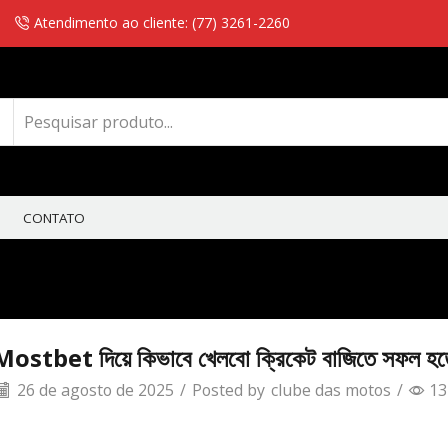
Atendimento ao cliente: (77) 3261-2260
CONTATO
Mostbet দিয়ে কিভাবে খেলবো ক্রিকেট বাজিতে সফল হত
26 de agosto de 2025
/
Posted by
clube das motos
/
13