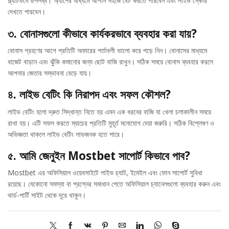
প্ল্যাটফর্মে উপলব্ধ। অ্যাপের মাধ্যমে আপনি সহজে বেট করতে পারবেন এবং লাইভ স্কোর
দেখতে পারবেন।
৩. বোনাসগুলো কীভাবে কার্যকরভাবে ব্যবহার করা যায়?
বোনাস গ্রহণের আগে প্রতিটি অফারের শর্তাবলী ভালো করে পড়ে নিন। বোনাসের মাধ্যমে
বাজেট বাড়ান এবং ঝুঁকি কমানোর জন্য ছোট বাজি রাখুন। সঠিক সময়ে বোনাস ব্যবহার করলে
আপনার জেতার সম্ভাবনা বেড়ে যায়।
৪. লাইভ বেটিং কি নিরাপদ এবং সফল কৌশল?
লাইভ বেটিং হলো দ্রুত সিদ্ধান্ত নিতে হয় এমন এক ধরনের বাজি যা খেলা চলাকালীন সময়ে
রাখা হয়। এটি সফল করতে ম্যাচের প্রতিটি মুহূর্ত মনোযোগ দেয়া জরুরি। সঠিক বিশ্লেষণ ও
অভিজ্ঞতা থাকলে লাইভ বেটিং লাভজনক হতে পারে।
৫. আমি জেনুইন Mostbet সাপোর্ট কিভাবে পাব?
Mostbet এর অফিসিয়াল ওয়েবসাইটে লাইভ চ্যাট, ইমেইল এবং ফোন সাপোর্ট সুবিধা
রয়েছে। যেকোনো সমস্যা বা প্রশ্নের সমাধান পেতে অফিসিয়াল চ্যানেলগুলো ব্যবহার করুন এবং
থার্ড-পার্টি সাইট থেকে দূরে থাকুন।