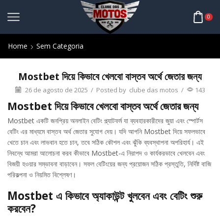
0
Home
Sem Categoria
Mostbet দিয়ে কিভাবে খেলবো বাস্তব অর্থে জেতার জন্য
26 de agosto de 2025
/
Posted by
clube das motos
/
143
Mostbet দিয়ে কিভাবে খেলবো বাস্তব অর্থে জেতার জন্য
Mostbet একটি জনপ্রিয় অনলাইন বেটিং প্ল্যাটফর্ম যা ব্যবহারকারীদের জুয়া এবং স্পোর্টস
বেটিং এর মাধ্যমে বাস্তব অর্থ জেতার সুযোগ দেয়। যদি আপনি Mostbet দিয়ে সফলভাবে
খেতে চান এবং লাভবান হতে চান, তবে সঠিক কৌশল এবং ঝুঁকি ব্যবস্থাপনা অপরিহার্য। এই
নিবন্ধে আমরা আলোচনা করব কীভাবে Mostbet-এ নিরাপদ ও কার্যকরভাবে খেলবেন এবং
বিজয়ী হওয়ার সম্ভাবনা বাড়াবেন। সফল বেটিংয়ের জন্য প্রয়োজন সঠিক প্রস্তুতি, নির্দিষ্ট বাজি
পরিকল্পনা ও নিয়মিত বিশ্লেষণ।
Mostbet এ কিভাবে অ্যাকাউন্ট খুলবেন এবং বেটিং শুরু
করবেন?