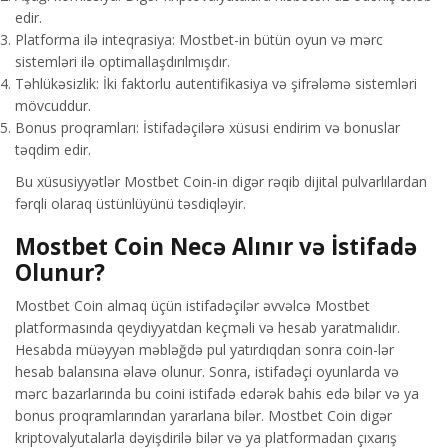
edir.
Platforma ilə inteqrasiya: Mostbet-in bütün oyun və mərc
sistemləri ilə optimallaşdırılmışdır.
Təhlükəsizlik: İki faktorlu autentifikasiya və şifrələmə sistemləri
mövcuddur.
Bonus proqramları: İstifadəçilərə xüsusi endirim və bonuslar
təqdim edir.
Bu xüsusiyyətlər Mostbet Coin-in digər rəqib dijital pulvarlılardan
fərqli olaraq üstünlüyünü təsdiqləyir.
Mostbet Coin Necə Alınır və İstifadə
Olunur?
Mostbet Coin almaq üçün istifadəçilər əvvəlcə Mostbet
platformasında qeydiyyatdan keçməli və hesab yaratmalıdır.
Hesabda müəyyən məbləğdə pul yatırdıqdan sonra coin-lər
hesab balansına əlavə olunur. Sonra, istifadəçi oyunlarda və
mərc bazarlarında bu coini istifadə edərək bahis edə bilər və ya
bonus proqramlarından yararlana bilər. Mostbet Coin digər
kriptovalyutalarla dəyişdirilə bilər və ya platformadan çıxarış