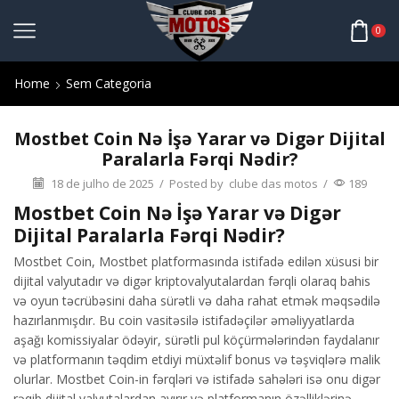
0
Home
Sem Categoria
Mostbet Coin Nə İşə Yarar və Digər Dijital
Paralarla Fərqi Nədir?
18 de julho de 2025
/
Posted by
clube das motos
/
189
Mostbet Coin Nə İşə Yarar və Digər
Dijital Paralarla Fərqi Nədir?
Mostbet Coin, Mostbet platformasında istifadə edilən xüsusi bir
dijital valyutadır və digər kriptovalyutalardan fərqli olaraq bahis
və oyun təcrübəsini daha sürətli və daha rahat etmək məqsədilə
hazırlanmışdır. Bu coin vasitəsilə istifadəçilər əməliyyatlarda
aşağı komissiyalar ödəyir, sürətli pul köçürmələrindən faydalanır
və platformanın təqdim etdiyi müxtəlif bonus və təşviqlərə malik
olurlar. Mostbet Coin-in fərqləri və istifadə sahələri isə onu digər
rəqib dijital valyutalardan ayırır və platformanın özəlliklərinə