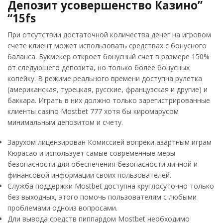
Депозит усовершенство Казино”
“15fs
При отсутствии достаточной количества денег на игровом
счете клиент может использовать средствах с бонусного
баланса. Букмекер откроет бонусный счет в размере 150%
от следующего депозита, но только более бонусных
копейку. В режиме реального времени доступна рулетка
(американская, турецкая, русские, французская и другие) и
баккара. Играть в них должно только зарегистрированные
клиенты casino Mostbet 777 хотя бы киромарусом
минимальным депозитом и счету.
Зарухом лицензирован Комиссией вопреки азартным играм
Кюрасао и использует самые современные меры
безопасности для обеспечения безопасности личной и
финансовой информации своих пользователей.
Служба поддержки Mostbet доступна круглосуточно только
без выходных, этого помочь пользователям с любыми
проблемами одноиз вопросами.
Дли вывода средств пиппардом Mostbet необходимо