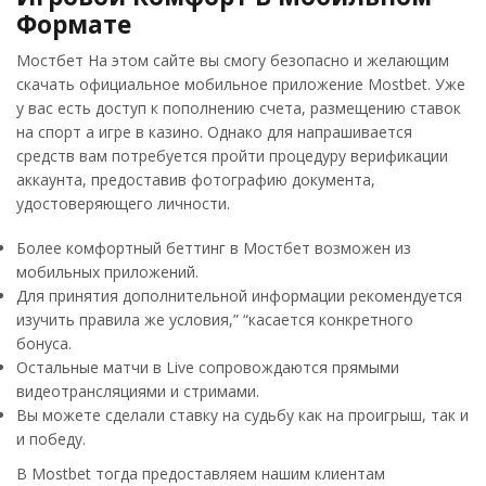
Формате
Мостбет На этом сайте вы смогу безопасно и желающим
скачать официальное мобильное приложение Mostbet. Уже
у вас есть доступ к пополнению счета, размещению ставок
на спорт а игре в казино. Однако для напрашивается
средств вам потребуется пройти процедуру верификации
аккаунта, предоставив фотографию документа,
удостоверяющего личности.
Более комфортный беттинг в Мостбет возможен из
мобильных приложений.
Для принятия дополнительной информации рекомендуется
изучить правила же условия,” “касается конкретного
бонуса.
Остальные матчи в Live сопровождаются прямыми
видеотрансляциями и стримами.
Вы можете сделали ставку на судьбу как на проигрыш, так и
и победу.
В Mostbet тогда предоставляем нашим клиентам