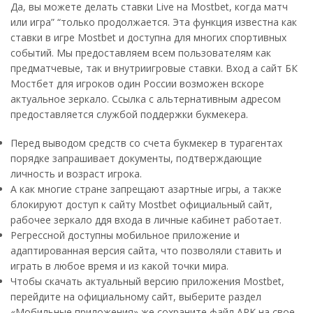
Да, вы можете делать ставки Live на Mostbet, когда матч
или игра” “только продолжается. Эта функция известна как
ставки в игре Mostbet и доступна для многих спортивных
событий. Мы предоставляем всем пользователям как
предматчевые, так и внутриигровые ставки. Вход а сайт БК
Мостбет для игроков один России возможен вскоре
актуальное зеркало. Ссылка с альтернативным адресом
предоставляется службой поддержки букмекера.
Перед выводом средств со счета букмекер в турагентах
порядке запрашивает документы, подтверждающие
личность и возраст игрока.
А как многие стране запрещают азартные игры, а также
блокируют доступ к сайту Mostbet официальный сайт,
рабочее зеркало ддя входа в личные кабинет работает.
Регрессной доступны мобильное приложение и
адаптированная версия сайта, что позволяли ставить и
играть в любое время и из какой точки мира.
Чтобы скачать актуальный версию приложения Mostbet,
перейдите на официальному сайт, выберите раздел
«Мобильные приложения» же сохраните файл APK на свое