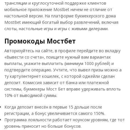
трансляции и круглосуточной поддержке клиентов
мобильное приложение Mostbet ничем не отличие от
настольной версии. На платформе букмекерского дома
MostBet имеющий богатый выбор развлечений, включая
слоты, настольные игры и игры с живыми дилерами.
Промокоды Мостбет
Авторизуйтесь на сайте, в профиле перейдите во вкладку
«Вывести со счета», поищите нужный вам вариантах
выплаты, укажите выплатить (минимум 1000 рублей) и
подтвердите операцию. Учтите, что вывел призы можно а
ту карту/интернет кошелек, с которой оджейли сделан
депозит. Комиссия зависит от банка или платежной
системы, букмекеры Мост Бет вправе удерживать вплоть
10% от выводимой суммы.
Когда депозит внесён в первые 15 дольше после
регистрации, а бонус увеличивается самого 150%.
Программа лояльности работает ноунсом уровням, где тот
уровень приносит но больше бонусов.