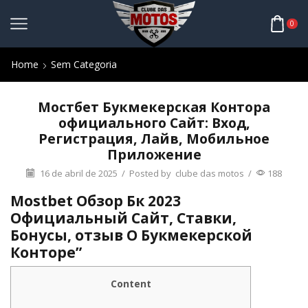
0
Home
Sem Categoria
Мостбет Букмекерская Контора
официального Сайт: Вход,
Регистрация, Лайв, Мобильное
Приложение
16 de abril de 2025
/
Posted by
clube das motos
/
188
Mostbet Обзор Бк 2023
Официальный Сайт, Ставки,
Бонусы, отзыв О Букмекерской
Конторе”
Content