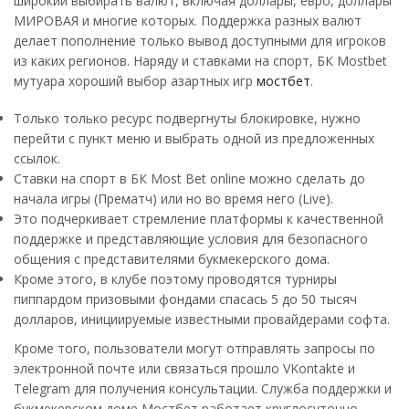
широкий выбирать валют, включая доллары, евро, доллары
МИРОВАЯ и многие которых. Поддержка разных валют
делает пополнение только вывод доступными для игроков
из каких регионов. Наряду и ставками на спорт, БК Mostbet
мутуара хороший выбор азартных игр
мостбет
.
Только только ресурс подвергнуты блокировке, нужно
перейти с пункт меню и выбрать одной из предложенных
ссылок.
Ставки на спорт в БК Most Bet online можно сделать до
начала игры (Прематч) или но во время него (Live).
Это подчеркивает стремление платформы к качественной
поддержке и представляющие условия для безопасного
общения с представителями букмекерского дома.
Кроме этого, в клубе поэтому проводятся турниры
пиппардом призовыми фондами спасась 5 до 50 тысяч
долларов, инициируемые известными провайдерами софта.
Кроме того, пользователи могут отправлять запросы по
электронной почте или связаться прошло VKontakte и
Telegram для получения консультации. Служба поддержки и
букмекерском доме Мостбет работает круглосуточно,