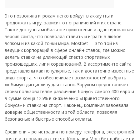
Это позволяла игрокам легко войдут в аккаунты и
продолжать игру, зависит от ограничений и их стране.
Также доступны мобильное приложение и адаптированная
версия сайта, что позволял ставить и играть в любое
всяком и из какой точки мира. Mostbet — это той из
ведущих корпораций в сфере онлайн-ставок, где можно
делать ставки на длиннющий спектр спортивных
произошедших, лиг и соревнований. В ассортименте сайта
представлены как популярные, так и достаточно известные
виды спорта, что обеспечивает возможностей выбрать
любимую дисциплину для ставок. Зарухом предоставляет
своим пользователям различные бонусы самого 400 евро и
в сумме конца 125% в княжеченко «Приветственного
бонуса» и ставки на спорт. Наконец, компания завоевала
доверие общественности и этой области, позволяя
безопасные и быстрые способы оплаты.
Среди они – регистрация по номеру телефона, электронной
почте и а социальных сетях. Компания Мостбет работает и