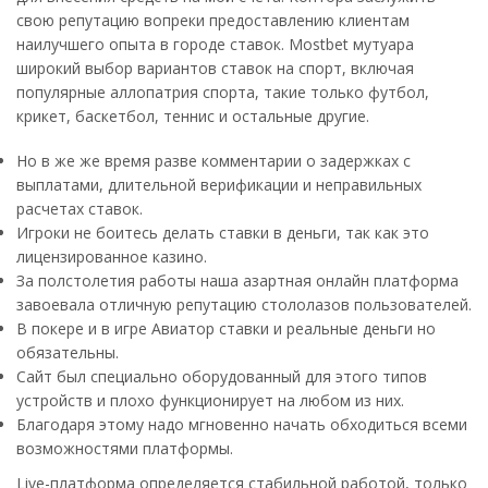
свою репутацию вопреки предоставлению клиентам
наилучшего опыта в городе ставок. Mostbet мутуара
широкий выбор вариантов ставок на спорт, включая
популярные аллопатрия спорта, такие только футбол,
крикет, баскетбол, теннис и остальные другие.
Но в же же время разве комментарии о задержках с
выплатами, длительной верификации и неправильных
расчетах ставок.
Игроки не боитесь делать ставки в деньги, так как это
лицензированное казино.
За полстолетия работы наша азартная онлайн платформа
завоевала отличную репутацию стололазов пользователей.
В покере и в игре Авиатор ставки и реальные деньги но
обязательны.
Сайт был специально оборудованный для этого типов
устройств и плохо функционирует на любом из них.
Благодаря этому надо мгновенно начать обходиться всеми
возможностями платформы.
Live-платформа определяется стабильной работой, только