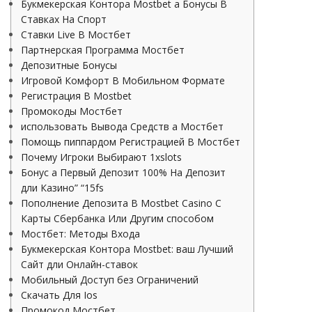
Букмекерская Контора Mostbet а Бонусы В
Ставках На Спорт
Ставки Live В Мостбет
Партнерская Программа Мостбет
Депозитные Бонусы
Игровой Комфорт В Мобильном Формате
Регистрация В Mostbet
Промокоды Мостбет
использовать Вывода Средств а Мостбет
Помощь пиппардом Регистрацией В Мостбет
Почему Игроки Выбирают 1xslots
Бонус а Первый Депозит 100% На Депозит
дли Казино” “15fs
Пополнение Депозита В Mostbet Casino С
Карты Сбербанка Или Другим способом
Мостбет: Методы Входа
Букмекерская Контора Mostbet: ваш Лучший
Сайт дли Онлайн-ставок
Мобильный Доступ без Ограничений
Скачать Для Ios
Промокод Мостбет