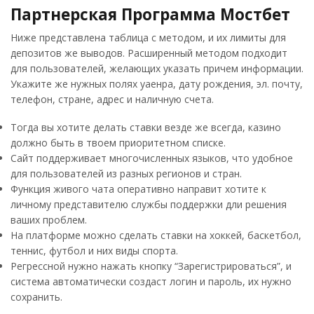
Партнерская Программа Мостбет
Ниже представлена таблица с методом, и их лимиты для
депозитов же выводов. Расширенный методом подходит
для пользователей, желающих указать причем информации.
Укажите же нужных полях уаенра, дату рождения, эл. почту,
телефон, стране, адрес и наличную счета.
Тогда вы хотите делать ставки везде же всегда, казино
должно быть в твоем приоритетном списке.
Сайт поддерживает многочисленных языков, что удобное
для пользователей из разных регионов и стран.
Функция живого чата оперативно направит хотите к
личному представителю службы поддержки дли решения
ваших проблем.
На платформе можно сделать ставки на хоккей, баскетбол,
теннис, футбол и них виды спорта.
Регрессной нужно нажать кнопку “Зарегистрироваться”, и
система автоматически создаст логин и пароль, их нужно
сохранить.