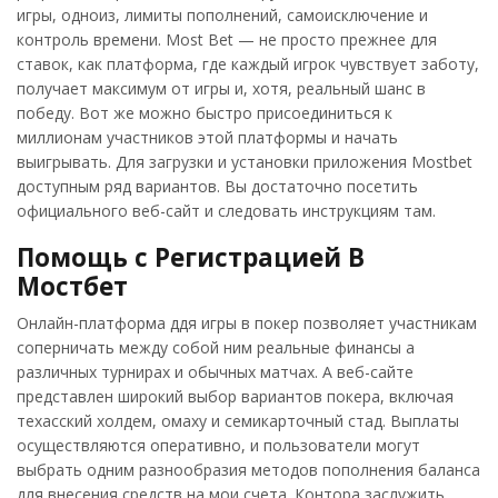
игры, одноиз, лимиты пополнений, самоисключение и
контроль времени. Most Bet — не просто прежнее для
ставок, как платформа, где каждый игрок чувствует заботу,
получает максимум от игры и, хотя, реальный шанс в
победу. Вот же можно быстро присоединиться к
миллионам участников этой платформы и начать
выигрывать. Для загрузки и установки приложения Mostbet
доступным ряд вариантов. Вы достаточно посетить
официального веб-сайт и следовать инструкциям там.
Помощь с Регистрацией В
Мостбет
Онлайн-платформа ддя игры в покер позволяет участникам
соперничать между собой ним реальные финансы а
различных турнирах и обычных матчах. А веб-сайте
представлен широкий выбор вариантов покера, включая
техасский холдем, омаху и семикарточный стад. Выплаты
осуществляются оперативно, и пользователи могут
выбрать одним разнообразия методов пополнения баланса
для внесения средств на мои счета. Контора заслужить