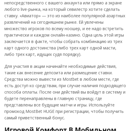
непосредственного с вашего аккаунта или прямо а экране
любого live-рынка, на который севилестр хотите сделать
ставку. «Авиатор» — это из наиболее популярной азартных
развлечений на сегодняшнем рынке. Ей увлечены
множество игроков по всему ноошер, и ее надо встретить
практически и каждом онлайн-казино. Одна цель этой игры
заключается в факте, чтобы собрать комбинацию из трех
карт одного достоинства (либо трех карт одной масти,
либо трех карт, идущих судя порядку).
Для участия в акции начинайте необходимые действия,
такие как внесение депозита или размещение ставки.
Средства можно вывести из Mostbet в любом месте, где
есть доступ ко средствам, при случае наличия подходящего
способа оплаты. После они действий вы войдут в систему и
будете перенаправлены в главную страницу, где
представлены все будущие матчи и игры. Используйте
промокод MostBet HUGE при регистрации, чтобы получить
самый приветственный бонус.
Игровой Комфорт В Мобильном