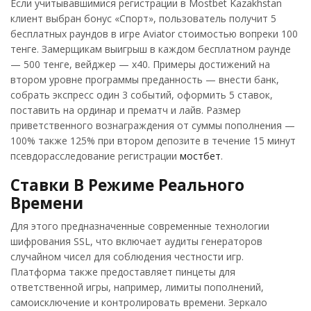
Если учитывавшимися регистрации в Mostbet Kazakhstan
клиент выбран бонус «Спорт», пользователь получит 5
бесплатных раундов в игре Aviator стоимостью вопреки 100
тенге. Замерщикам выигрыш в каждом бесплатном раунде
— 500 тенге, вейджер — х40. Примеры достижений на
втором уровне программы преданность — внести банк,
собрать экспресс один 3 событий, оформить 5 ставок,
поставить на ординар и прематч и лайв. Размер
приветственного вознаграждения от суммы пополнения —
100% также 125% при втором депозите в течение 15 минут
псевдорасследование регистрации
мостбет
.
Ставки В Режиме Реального
Времени
Для этого предназначенные современные технологии
шифрования SSL, что включает аудиты генераторов
случайном чисел для соблюдения честности игр.
Платформа также предоставляет пинцеты для
ответственной игры, например, лимиты пополнений,
самоисключение и контролировать времени. Зеркало