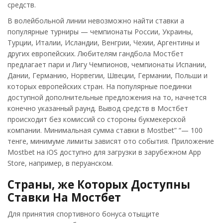
средств.
В волейбольной линии невозможно найти ставки а
популярные турниры — чемпионаты России, Украины,
Турции, Италии, Исландии, Венгрии, Чехии, Аргентины и
других европейских. Любителям гандбола Мостбет
предлагает пари и Лигу Чемпионов, чемпионаты Испании,
Дании, Германию, Норвегии, Швеции, Германии, Польши и
которых европейских стран. На популярные поединки
доступной дополнительные предложения на то, начнется
конечно указанный раунд. Вывод средств в Мостбет
происходит без комиссий со стороны букмекерской
компании. Минимальная сумма ставки в Mostbet” “— 100
тенге, минимуме лимиты зависят ото события. Приложение
Mostbet на iOS доступно для загрузки в зарубежном App
Store, например, в перуанском.
Страны, же Которых Доступны
Ставки На Мостбет
Для принятия спортивного бонуса отыщите