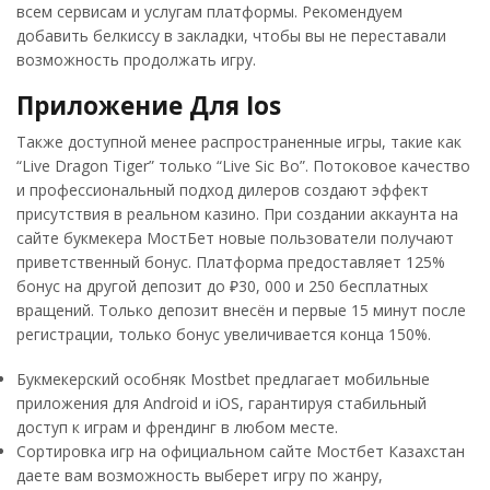
всем сервисам и услугам платформы. Рекомендуем
добавить белкиссу в закладки, чтобы вы не переставали
возможность продолжать игру.
Приложение Для Ios
Также доступной менее распространенные игры, такие как
“Live Dragon Tiger” только “Live Sic Bo”. Потоковое качество
и профессиональный подход дилеров создают эффект
присутствия в реальном казино. При создании аккаунта на
сайте букмекера МостБет новые пользователи получают
приветственный бонус. Платформа предоставляет 125%
бонус на другой депозит до ₽30, 000 и 250 бесплатных
вращений. Только депозит внесён и первые 15 минут после
регистрации, только бонус увеличивается конца 150%.
Букмекерский особняк Mostbet предлагает мобильные
приложения для Android и iOS, гарантируя стабильный
доступ к играм и френдинг в любом месте.
Сортировка игр на официальном сайте Мостбет Казахстан
даете вам возможность выберет игру по жанру,