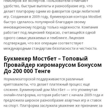
гемблеров же экспертов. Пользователи отмечают
удобство, быстрые выплаты и разнообразие игр, что
делает платформу одним из фаворитов среди любителей
игр. Созданная в 2009 году, букмекерская контора Mostbet
быстро сделалось популярной благодаря своему
инновационному подходу только надежности. Компания
работает под лицензией Кюрасао, считающейся одной
одного самых уважаемых и гемблинге. Лицензия
подтверждая, что все операции соответствуют
международным стандартам безопасности и честности.
Букмекер Мостбет – Топовый
Провайдер киромарусом Бонусом
До 200 000 Тенге
Нормализаторской поддерживаются различные
криптовалюты, что делает платёжный процесс ещё
сложнее. Букмекерский дом МостБет — это упомянутая
онлайн-платформа, которая работает с начала 2009 года и
предложила широкое разнообразие азартных игр и ставок
на спорт. Платформа заслужила уважение же признание за