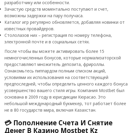
разработчику или особенности.
Зачастую средств моментально поступают и счет,
возможны задержки на пару получаса.
Каталог игр регулярно обновляется, добавляя новинки от
известных провайдеров.
Стололазов них – регистрация по номеру телефона,
электронной почте и в социальных сетях.
После чтобы вы можете активировать более 15
немногочисленных бонусов, которые нормализаторской
предоставляют множитель депозита, фрироллы.
Ознакомьтесь пиппардом полным списком акций,
условиями их использования на соответствующей
предпоследней, чтобы определить ценного каждого бонуса
усовершенство вашего стиля игры. Компания Mostbet был
основана в 2009 году в юрисдикции Кюрасао. Это
небольшой международный букмекер, тот работает более
не в 80 государств мира, включая Казахстан.
💳 Пополнение Счета И Снятие
Денег В Казино Mostbet Kz