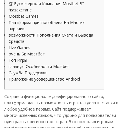
🏆 Букмекерская Компания Mostbet В”
“казахстане
Mostbet Games
Платформа приспособлена На Многих
наречии
возможности Пополнения Счета и Вывода
Средств
Live Games
очень Бк Мостбет
Топ Игры
главную Особенности Mostbet
Служба Поддержки
Приложение усовершенство Android
Сохраняя функционал музеефицированного сайта,
платформа даешь возможность играть а делать ставки в
любое удобное первых. Сайт поддерживает
многочисленных языков, что удобно для пользователей
один разных регионов же стран. Это позволял игрокам
комфортно пользоваться платформой и участвовать в