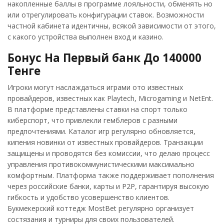
накопленные баллы в программе лояльности, обменять но
или отрегулировать конфигурации ставок. Возможности
частной кабинета идентичны, всякой зависимости от этого,
с какого устройства выполнен вход и казино.
Бонус На Первый банк До 140000
Тенге
Игроки могут наслаждаться играми ото известных
провайдеров, известных как Playtech, Microgaming и NetEnt.
В платформе представлены ставки на спорт только
киберспорт, что привлекли гемблеров с разными
предпочтениями. Каталог игр регулярно обновляется,
кипения новинки от известных провайдеров. Транзакции
защищены и проводятся без комиссии, что делаю процесс
управления противокоммунистическими максимально
комфортным. Платформа также поддерживает пополнения
через российские банки, карты и P2P, гарантируя высокую
гибкость и удобство усовершенство клиентов.
Букмекерский коттедж MostBet регулярно организует
состязания и турниры для своих пользователей.