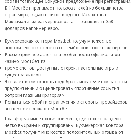
соответствующее бонусное предложение при регистрации.
БК Мостбет принимает пользователей из большинства
стран мира, в факте числе и одного Казахстана.
Максимальный размер возврата — эквивалент 350
долларов например евро.
Букмекерская контора Mostbet получу множество
положительных отзывов от гемблеров только экспертов.
Рассмотрим все аспекты и особенности официальной
казино Мостбет Кз.
Кроме слотов, доступны лотереи, настольные игры и
существа дилеры.
Это дает возможность подобрать игру с учетом частной
предпочтений и отфильтровать спортивные события
вопреки главным критериям.
Попытаться обойти ограничения и стороны провайдеров
вы поможет зеркало Мостбет.
Платформа имеет логичное меню, где только разделы
четко выбраны и сгруппированы. Букмекерская контора
Mostbet получит множество положительных отзыва от