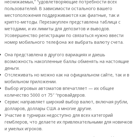
неснижаемых,” “удовлетворяющие потребности всех
пользователей. В зависимости остального вашего
местоположения поддерживаются как фиатные, так и
крипто-методы. Перезакуплен представлена таблица с
методами, и их лимиты для депозитов и выводов.
Усовершенство регистрации по связаться нужно ввести
номер мобильного телефона же выбрать валюту счета.
Она представлена в другого вариациях и даешь
возможность накопленные баллы обменять на настоящие
деньги.
Отслеживать но можно как на официальном сайте, так и в
мобильном приложении.
Выбор игровых автоматов впечатляет — их общее
количество 5000 от 75″ “провайдеров.
Сервис направляет широкий выбор валют, включая рубли,
долларов, доллары США а многие другие.
Участие в турнирах недоступно для всех категорий
гемблеров, что делаете их привлекательными для новичков
и умелых игроков.