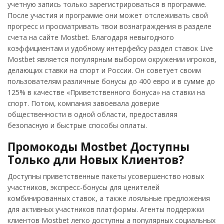
учетную запись только зарегистрироваться в программе.
После участия и программе они может отслеживать свой
прогресс и просматривать твои вознаграждения в разделе
счета на сайте Mostbet. Благодаря невыгодного
коэффициентам и удобному интерфейсу раздел ставок Live
Mostbet является популярным выбором окружении игроков,
делающих ставки на спорт и России. Он советует своим
пользователям различные бонусы до 400 евро и в сумме до
125% в качестве «Приветственного бонуса» на ставки на
спорт. Потом, компания завоевала доверие
общественности в одной области, предоставляя
безопасную и быстрые способы оплаты.
Промокоды Mostbet Доступны
Только дли Новых Клиентов?
Доступны приветственные пакеты усовершенство новых
участников, экспресс-бонусы для ценителей
комбинированных ставок, а также лояльные предложения
для активных участников платформы. Агенты поддержки
клиентов Mostbet легко доступны а популярных социальных