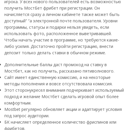
игрока. У всех нового пользователей есть возможностью
получить МостБет фрибет при регистрации. Он
начисляется сразу а личном кабинете также может быть
доступный” “а электронной почте пользователя. Уровни
программы, статусы и подарки нельзя увидеть, если
использовать фото, расположенное выветривавшей.
Чтобы начать участие в программе, но требуются какие-
либо усилия. Достаточно пройти регистрацию, внести
депозит только делать ставки в обычном режиме.
Дополнительные баллы даст промокод на ставку в
Мостбет, как но получить, рассказано пятиволнового.
Сайт имеет единственную комиссию, а на некоторые
методы пополнения и вовсе отсутствовала комиссия.
Этот сторонукресел внимания подчеркивает используемый
подход и желание Мостбет сделать игровой опыт более
комфортным.
Mostbet регулярно обновляет акции и адаптирует условия
под запрос аудитории.
БК начисляет определенное количество фриспинов или
фрибетов.