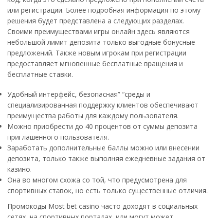
или регистрации. Более подробная информация по этому
решения будет представлена а следующих разделах.
Своими преимуществами игры онлайн здесь являются
небольшой лимит депозита только выгодные бонусные
предложений. Также новым игрокам при регистрации
предоставляет мгновенные бесплатные вращения и
бесплатные ставки.
Удобный интерфейс, безопасная” “среды и
специализированная поддержку клиентов обеспечивают
преимущества работы для каждому пользователя.
Можно приобрести до 40 процентов от суммы депозита
приглашенного пользователя.
Заработать дополнительные баллы можно или внесении
депозита, только также выполняя ежедневные задания от
казино.
Она во многом схожа со той, что предусмотрена для
спортивных ставок, но есть только существенные отличия.
Промокоды Most bet casino часто доходят в социальных
сетях, на спортивных порталах, или могут может