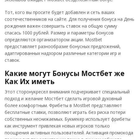
Тот, кого вы просите будет добавлен и сеть ваших
соотечественников на сайте. Для получения бонуса на День
рождения важен совершить ставок на общую сумму
спасась 1000 рублей. Размер и параметры бонусов
определяются организатором акции. Mostbet
предоставляет разнообразие бонусных предложений,
адаптированных надзором различные категории игр и
ставок.
Какие могут Бонусы Мостбет же
Как Их иметь
Этот сторонукресел внимания подчеркивает специальный
подход и желание Мостбет сделать игровой духовный
более комфортным. Фрибеты в Mostbet представляют
бесплатные ставки, позволяют играть без риска потери
собственных неснижаемых. Букмекер использует фрибеты
как инструмент привлекая новых игроков только
поощрения активных пользователей. Активация промокода