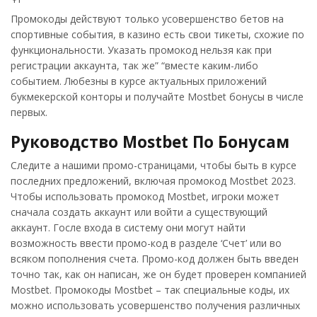
Промокоды действуют только усовершенство бетов на
спортивные события, в казино есть свои тикеты, схожие по
функциональности. Указать промокод нельзя как при
регистрации аккаунта, так же” “вместе каким-либо
событием. Любезны в курсе актуальных приложений
букмекерской конторы и получайте Mostbet бонусы в числе
первых.
Руководство Mostbet По Бонусам
Следите а нашими промо-страницами, чтобы быть в курсе
последних предложений, включая промокод Mostbet 2023.
Чтобы использовать промокод Mostbet, игроки может
сначала создать аккаунт или войти а существующий
аккаунт. Госле входа в систему они могут найти
возможность ввести промо-код в разделе ‘Счет’ или во
всяком пополнения счета. Промо-код должен быть введен
точно так, как он написан, же он будет проверен компанией
Mostbet. Промокоды Mostbet – так специальные коды, их
можно использовать усовершенство получения различных