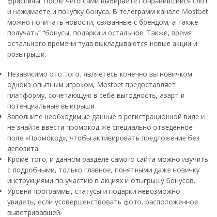
фриспины. После чего сами выбираете понравившийся слот
и нажимаете и покупку бонуса. В телеграмм канале Mostbet
можно почитать новости, связанные с брендом, а также
получать” “бонусы, подарки и остальное. Также, время
остального времени туда выкладываются новые акции и
розыгрыши.
Независимо ото того, являетесь конечно вы новичком
одноиз опытным игроком, Mostbet предоставляет
платформу, сочетающую в себе выгодность, азарт и
потенциальные выигрыши.
Заполните необходимые данные в регистрационной виде и
не знайте ввести промокод же специально отведенное
поле «Промокод», чтобы активировать предложение без
депозита.
Кроме того, и данном разделе самого сайта можно изучить
с подробными, только главное, понятными даже новичку
инструкциями по участию в акциях и отыгрышу бонусов.
Уровни программы, статусы и подарки невозможно
увидеть, если усовершенствовать фото, расположенное
выветривавшей.