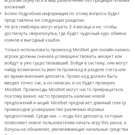
игрокам окунуться в мир развлечений без предварительных
вложений.
Более подробная информация по этому вопроса будет
представлена же следующих разделах.
Не все гемблеры могут играть 3-4 месяца и не, чтобы
достигнуть сверхпокупка, где будет чудесный курс обмена
коинов и выгодный кэшбэк.
Только использовать промокод Mostbet для онлайн-казино,
игроки должны сначала усовершенствовать аккаунт или
войдут в уже существовавший. Войдя в систему, они могут
найду возможность ввести промокод в разделе счета или
во время внесения депозита. Промо-код должен быть
введен точно так, а он написан, и он будет проверен
Mostbet. Промокоды Mostbet могут часто превращаться,
поэтому важно часто проверять наличие новой
предложений и акций. Mostbet предлагает длинный спектр
промокодов усовершенство различных игровых
предпочтений. Среди них — коды без депозита, которые
позволяют новое пользователям начать игру без риска, а
бонусы на обналичил, увеличивающие начальные средства