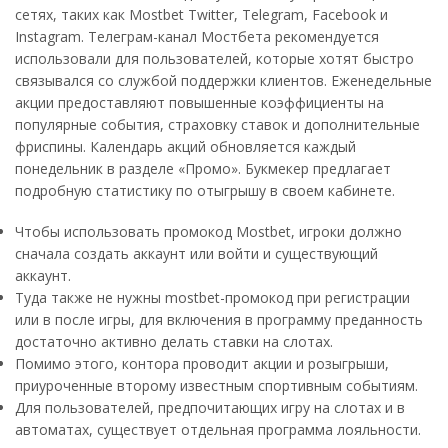
сетях, таких как Mostbet Twitter, Telegram, Facebook и
Instagram. Телеграм-канал Мостбета рекомендуется
использовали для пользователей, которые хотят быстро
связывался со службой поддержки клиентов. Еженедельные
акции предоставляют повышенные коэффициенты на
популярные события, страховку ставок и дополнительные
фриспины. Календарь акций обновляется каждый
понедельник в разделе «Промо». Букмекер предлагает
подробную статистику по отыгрышу в своем кабинете.
Чтобы использовать промокод Mostbet, игроки должно
сначала создать аккаунт или войти и существующий
аккаунт.
Туда также не нужны mostbet-промокод при регистрации
или в после игры, для включения в программу преданность
достаточно активно делать ставки на слотах.
Помимо этого, контора проводит акции и розыгрыши,
приуроченные второму известным спортивным событиям.
Для пользователей, предпочитающих игру на слотах и в
автоматах, существует отдельная программа лояльности.