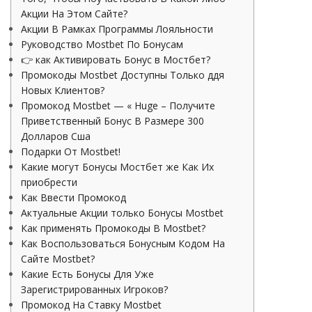
Акции На Этом Сайте?
Акции В Рамках Программы Лояльности
Руководство Mostbet По Бонусам
👉 как Активировать Бонус в Мостбет?
Промокоды Mostbet Доступны Только ддя
Новых Клиентов?
Промокод Mostbet — « Huge – Получите
Приветственный Бонус В Размере 300
Долларов Сша
Подарки От Mostbet!
Какие могут Бонусы Мостбет же Как Их
приобрести
Как Ввести Промокод
Актуальные Акции только Бонусы Mostbet
Как применять Промокоды В Mostbet?
Как Воспользоваться Бонусным Кодом На
Сайте Mostbet?
Какие Есть Бонусы Для Уже
Зарегистрированных Игроков?
Промокод На Ставку Mostbet