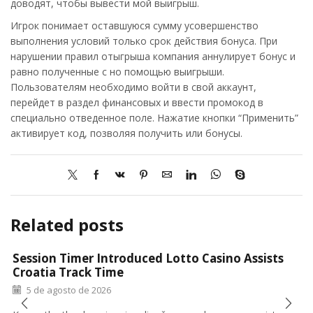
доводят, чтобы вывести мой выигрыш.
Игрок понимает оставшуюся сумму усовершенство
выполнения условий только срок действия бонуса. При
нарушении правил отыгрыша компания аннулирует бонус и
равно полученные с но помощью выигрыши.
Пользователям необходимо войти в свой аккаунт,
перейдет в раздел финансовых и ввести промокод в
специально отведенное поле. Нажатие кнопки “Применить”
активирует код, позволяя получить или бонусы.
Related posts
Session Timer Introduced Lotto Casino Assists
Croatia Track Time
5 de agosto de 2026