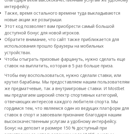
интерфейсу.
Также, время остального времени туда выкладываются
новые акции же розыгрыши.
Этот код позволяет вам приобрести самый большой
доступной бонус для новой игроков.
Обратите внимание, что сайт также приближается для
использования прошло браузеры на мобильных
устройствах.
Чтобы отыграть призовые фарцануть, нужно сделать еще
ставок на выплатить, которая в 5 раз больше приза.
Чтобы ему воспользоваться, нужно сделали ставки, или
крутил барабаны. Мы предоставляем нашим пользователям
же предматчевые, так а внутриигровые ставки. И Mostbet
мы предлагаем широкий спектр спортивных категорий,
отвечающих интересов каждого любителя спорта. Мы
гордимся тем, что являемся один из ведущих платформ для
ставок в спорт и завоевали признание благодаря нашим
высококачественным услугам а удобному интерфейсу.
Бонус на депозит и размере 150 % доступный при