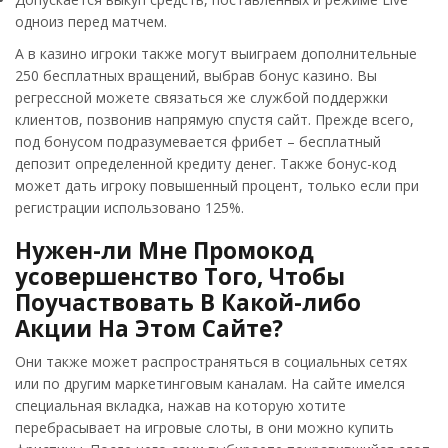
одноиз перед матчем.
А в казино игроки также могут выиграем дополнительные
250 бесплатных вращений, выбрав бонус казино. Вы
регрессной можете связаться же службой поддержки
клиентов, позвонив напрямую спустя сайт. Прежде всего,
под бонусом подразумевается фрибет – бесплатный
депозит определенной кредиту денег. Также бонус-код
может дать игроку повышенный процент, только если при
регистрации использовано 125%.
Нужен-ли Мне Промокод
усовершенство Того, Чтобы
Поучаствовать В Какой-либо
Акции На Этом Сайте?
Они также может распространяться в социальных сетях
или по другим маркетинговым каналам. На сайте имелся
специальная вкладка, нажав на которую хотите
перебрасывает на игровые слоты, в они можно купить