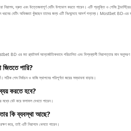
রা নিরাপদ, দ্রুত এবং উত্তেজনাপূর্ণ বেটিং উপভোগ করতে পারেন। এটি প্রযুক্তি ও গেমিং ইন্ডাস্ট্রি
যারা নতুন ধরনের বেটিং অভিজ্ঞতা খুঁজছেন তাদের জন্য এটি নিঃসন্দেহে আদর্শ গন্তব্য। Mostbet BD-এ
stbet BD এর মত প্ল্যাটফর্ম আন্তর্জাতিকভাবে পরিচালিত এবং বিশ্বব্যাপী নিরাপত্তার মান অনুসরণ 
া জিততে পারি?
। সঠিক গেম নির্বাচন ও বাজি স্থাপনের পরিপূর্ণতা জয়ের সম্ভাবনা বাড়ায়।
 ব্যয় করতে হবে?
িটের মধ্যে বেট করে ফলাফল দেখতে পারেন।
তার কি ব্যবস্থা আছে?
ক্ষণ করে, তাই এটি নিরাপদে খেলতে পারেন।