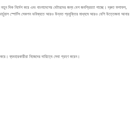
র নতুন দিক নির্দেশ করে এবং বাংলাদেশের বেটারদের জন্য বেশ জনপ্রিয়তা পাচ্ছে। দ্রুত ফলাফল,
র ভার্চুয়াল স্পোর্টস সেকশন ভবিষ্যতে আরও উন্নত প্রযুক্তির মাধ্যমে আরও বেশি উত্তেজনা আনার
করে। ব্যবহারকারীরা নিজেদের দায়িত্বে সেবা গ্রহণ করেন।