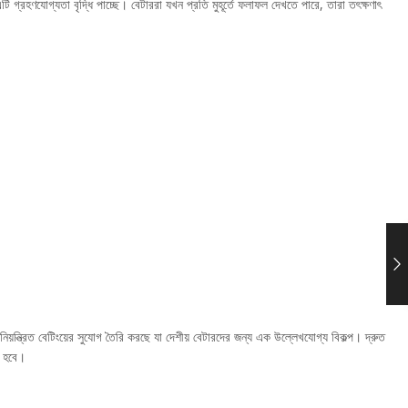
ি গ্রহণযোগ্যতা বৃদ্ধি পাচ্ছে। বেটাররা যখন প্রতি মুহূর্তে ফলাফল দেখতে পারে, তারা তৎক্ষণাৎ
নিয়ন্ত্রিত বেটিংয়ের সুযোগ তৈরি করছে যা দেশীয় বেটারদের জন্য এক উল্লেখযোগ্য বিকল্প। দ্রুত
ত হবে।