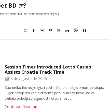
ostbet BD-তে?
চুয়াল গেম অফার করে, যার সংখ্যা সময়ের সাথে বাড়ছে।
Session Timer Introduced Lotto Casino
Assists Croatia Track Time
5 de agosto de 2026
Kao netko tko dugo igra i vodi računa o odgovornom pristupu,
uvijek provjerim kad platforma ponudi nešto novo što bi
trebalo poboljšati sigurnost i otvorenost....
Continue Reading