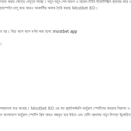
ত করার ক্ষেত্রে নেতৃত্ব দিচ্ছে। নতুন নতুন গেম মডেল ও রিয়েল-টাইম স্ট্যাটিস্টিক্স ব্যবহার করে এট
ামেন্ট ও ক্যাম্পেইন চালু করে আরও আকর্ষণীয় অফার তৈরি করছে Mostbet BD।
?
 হয়। নিচে ধাপে ধাপে বর্ণনা করা হলো:
mostbet app
ন।
েক সম্ভাবনা বয়ে আনছে। Mostbet BD এর মত প্ল্যাটফর্মগুলি ভার্চুয়াল স্পোর্টসের মাধ্যমে নিরাপদ ও 
ে বাংলাদেশে ভার্চুয়াল স্পোর্টস শিল্প আরও মজবুত হয়ে উঠবে এবং বেটিং ব্যবসার নতুন দিগন্ত উন্মোচি