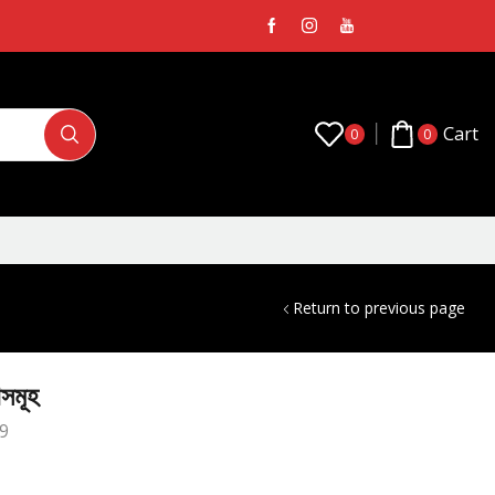
Cart
0
0
Return to previous page
সমূহ
9