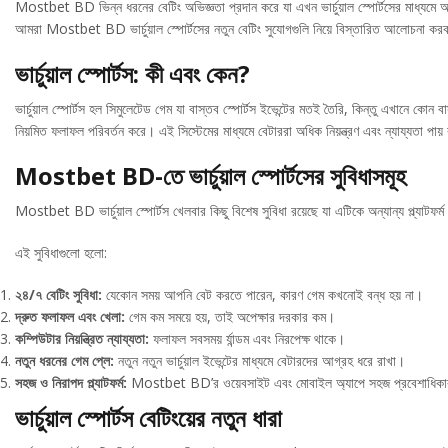
Mostbet BD ভিন্ন ধরনের বেটিং অভিজ্ঞতা প্রদান করে যা এখন ভার্চুয়াল স্পোর্টসের মাধ্যমে আ
আমরা Mostbet BD ভার্চুয়াল স্পোর্টসের নতুন বেটিং সুযোগগুলি নিয়ে বিস্তারিত আলোচনা করব 
ভার্চুয়াল স্পোর্টস: কী এবং কেন?
ভার্চুয়াল স্পোর্টস হল সিমুলেটেড গেম যা বাস্তব স্পোর্টস ইভেন্টের মতই তৈরি, কিন্তু এখানে ক
নিয়মিত ফলাফল পরিবর্তন করে। এই সিস্টেমের মাধ্যমে বেটাররা অধিক নিয়ন্ত্রণ এবং ন্যায্যতা 
Mostbet BD-তে ভার্চুয়াল স্পোর্টসের সুবিধাসমূহ
Mostbet BD ভার্চুয়াল স্পোর্টস খেলবার কিছু বিশেষ সুবিধা রয়েছে যা এটিকে অন্যান্য প্ল্যাটফ
এই সুবিধাগুলো হলো:
২৪/৭ বেটিং সুবিধা:
যেকোন সময় আপনি বেট করতে পারেন, কারণ গেম কখনোই বন্ধ হয় না।
দ্রুত ফলাফল এবং খেলা:
গেম কম সময়ে হয়, তাই অপেক্ষার দরকার কম।
কম্পিউটার নিয়ন্ত্রিত ন্যায্যতা:
ফলাফল সবসময় র্যান্ডম এবং নিরপেক্ষ থাকে।
নতুন ধরনের গেম প্লে:
নতুন নতুন ভার্চুয়াল ইভেন্টের মাধ্যমে বেটারদের আগ্রহ ধরে রাখা।
সহজ ও নিরাপদ প্ল্যাটফর্ম:
Mostbet BD’র ওয়েবসাইট এবং মোবাইল অ্যাপে সহজ প্রবেশাধিকার
ভার্চুয়াল স্পোর্টস বেটিংয়ের নতুন ধারা