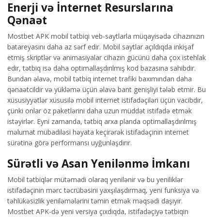
Enerji və İnternet Resurslarına
Qənaət
Mostbet APK mobil tətbiqi veb-saytlarla müqayisədə cihazınızın
batareyasını daha az sərf edir. Mobil saytlar açıldıqda inkişaf
etmiş skriptlər və animasiyalar cihazın gücünü daha çox istehlak
edir, tətbiq isə daha optimallaşdırılmış kod bazasına sahibdir.
Bundan əlavə, mobil tətbiq internet trafiki baxımından daha
qənaətcildir və yükləmə üçün əlavə bant genişliyi tələb etmir. Bu
xüsusiyyətlər xüsusilə mobil internet istifadəçiləri üçün vacibdir,
çünki onlar öz paketlərini daha uzun müddət istifadə etmək
istəyirlər. Eyni zamanda, tətbiq arxa planda optimallaşdırılmış
məlumat mübadiləsi həyata keçirərək istifadəçinin internet
sürətinə görə performansı uyğunlaşdırır.
Sürətli və Asan Yenilənmə İmkanı
Mobil tətbiqlər mütəmadi olaraq yenilənir və bu yeniliklər
istifadəçinin mərc təcrübəsini yaxşılaşdırmaq, yeni funksiya və
təhlükəsizlik yeniləmələrini təmin etmək məqsədi daşıyır.
Mostbet APK-də yeni versiya çıxdıqda, istifadəçiyə tətbiqin