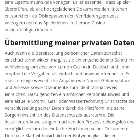
eine Eigentumsurkunde vorlegen. Es ist essentiell, dass Spieler
überprüfen, ob alle hochgeladenen Dokumente den Kriterien
entsprechen, da Diskrepanzen den Verifizierungsprozess
verzögern und das Spielerlebnis im Lemon Casino
beeinträchtigen können.
Übermittlung meiner privaten Daten
Auch wenn die Bereitstellung persönlicher Daten zunächst
einschüchternd wirken mag, ist sie ein entscheidender Schritt im
Verifizierungsprozess von Lemon Casino in Deutschland. John
empfand die Vorgaben als einfach und anwenderfreundlich. Er
musste einige wesentliche Angaben wie Name, Geburtsdatum
und Adresse sowie Dokumente zum Identitätsnachweis
einreichen. Dazu gehörten ein amtlicher Personalausweis und
eine aktuelle Strom-, Gas- oder Wasserrechnung. Er schätzte die
Verschlüsselung seiner Daten durch die Plattform, die seine
Sorgen hinsichtlich des Datenschutzes ausräumte. Die
detaillierten Anweisungen machten den Prozess reibungslos und
ermöglichten ihm das einfache Hochladen seiner Dokumente.
Durch die Klarheit hinsichtlich der Notwendigkeit dieser