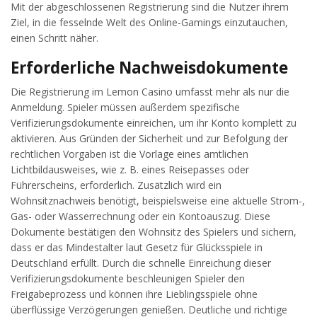
Mit der abgeschlossenen Registrierung sind die Nutzer ihrem
Ziel, in die fesselnde Welt des Online-Gamings einzutauchen,
einen Schritt näher.
Erforderliche Nachweisdokumente
Die Registrierung im Lemon Casino umfasst mehr als nur die
Anmeldung. Spieler müssen außerdem spezifische
Verifizierungsdokumente einreichen, um ihr Konto komplett zu
aktivieren. Aus Gründen der Sicherheit und zur Befolgung der
rechtlichen Vorgaben ist die Vorlage eines amtlichen
Lichtbildausweises, wie z. B. eines Reisepasses oder
Führerscheins, erforderlich. Zusätzlich wird ein
Wohnsitznachweis benötigt, beispielsweise eine aktuelle Strom-,
Gas- oder Wasserrechnung oder ein Kontoauszug. Diese
Dokumente bestätigen den Wohnsitz des Spielers und sichern,
dass er das Mindestalter laut Gesetz für Glücksspiele in
Deutschland erfüllt. Durch die schnelle Einreichung dieser
Verifizierungsdokumente beschleunigen Spieler den
Freigabeprozess und können ihre Lieblingsspiele ohne
überflüssige Verzögerungen genießen. Deutliche und richtige