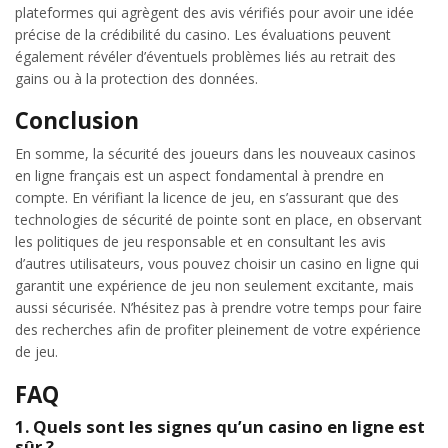
plateformes qui agrègent des avis vérifiés pour avoir une idée
précise de la crédibilité du casino. Les évaluations peuvent
également révéler d’éventuels problèmes liés au retrait des
gains ou à la protection des données.
Conclusion
En somme, la sécurité des joueurs dans les nouveaux casinos
en ligne français est un aspect fondamental à prendre en
compte. En vérifiant la licence de jeu, en s’assurant que des
technologies de sécurité de pointe sont en place, en observant
les politiques de jeu responsable et en consultant les avis
d’autres utilisateurs, vous pouvez choisir un casino en ligne qui
garantit une expérience de jeu non seulement excitante, mais
aussi sécurisée. N’hésitez pas à prendre votre temps pour faire
des recherches afin de profiter pleinement de votre expérience
de jeu.
FAQ
1. Quels sont les signes qu’un casino en ligne est
sûr ?