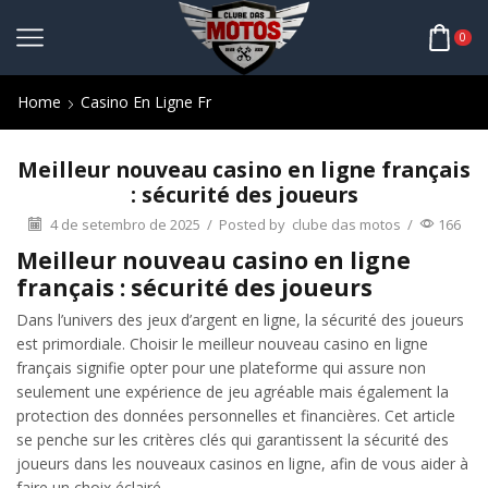
0
Home
Casino En Ligne Fr
Meilleur nouveau casino en ligne français
: sécurité des joueurs
4 de setembro de 2025
/
Posted by
clube das motos
/
166
Meilleur nouveau casino en ligne
français : sécurité des joueurs
Dans l’univers des jeux d’argent en ligne, la sécurité des joueurs
est primordiale. Choisir le meilleur nouveau casino en ligne
français signifie opter pour une plateforme qui assure non
seulement une expérience de jeu agréable mais également la
protection des données personnelles et financières. Cet article
se penche sur les critères clés qui garantissent la sécurité des
joueurs dans les nouveaux casinos en ligne, afin de vous aider à
faire un choix éclairé.