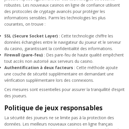
robustes. Les nouveaux casinos en ligne de confiance utilisent
des protocoles de cryptage avancés pour protéger les
informations sensibles. Parmi les technologies les plus
courantes, on trouve :
SSL (Secure Socket Layer)
: Cette technologie chiffre les
données échangées entre le navigateur du joueur et le serveur
du casino, garantissant la confidentialité des informations.
Firewall (pare-feu)
: Des pare-feu de haute qualité empêchent
tout accès non autorisé aux serveurs du casino.
Authentification à deux facteurs
: Cette méthode ajoute
une couche de sécurité supplémentaire en demandant une
vérification supplémentaire lors des connexions.
Ces mesures sont essentielles pour assurer la tranquillité d’esprit
des joueurs.
Politique de jeux responsables
La sécurité des joueurs ne se limite pas à la protection des
données. Les meilleurs nouveaux casinos en ligne français