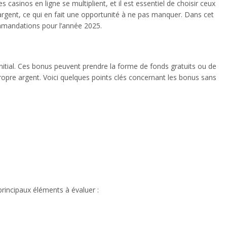
casinos en ligne se multiplient, et il est essentiel de choisir ceux
argent, ce qui en fait une opportunité à ne pas manquer. Dans cet
commandations pour l’année 2025.
nitial. Ces bonus peuvent prendre la forme de fonds gratuits ou de
 propre argent. Voici quelques points clés concernant les bonus sans
principaux éléments à évaluer :