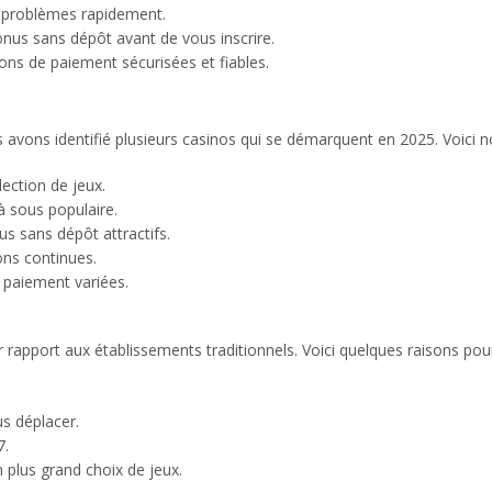
es problèmes rapidement.
nus sans dépôt avant de vous inscrire.
ons de paiement sécurisées et fiables.
s avons identifié plusieurs casinos qui se démarquent en 2025. Voici
ection de jeux.
 sous populaire.
s sans dépôt attractifs.
ns continues.
 paiement variées.
apport aux établissements traditionnels. Voici quelques raisons pour
s déplacer.
7.
 plus grand choix de jeux.