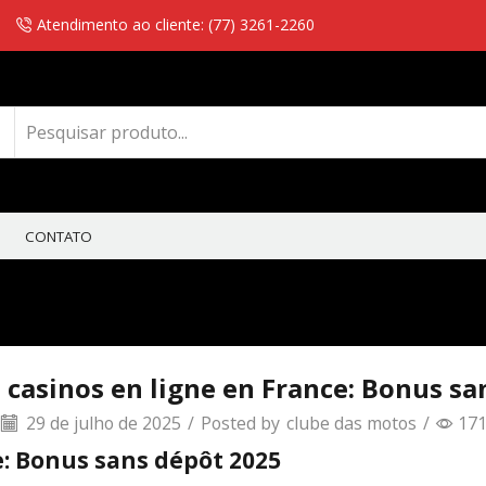
Atendimento ao cliente: (77) 3261-2260
CONTATO
 casinos en ligne en France: Bonus s
29 de julho de 2025
/
Posted by
clube das motos
/
17
e: Bonus sans dépôt 2025