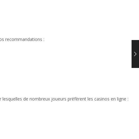
 nos recommandations :
 lesquelles de nombreux joueurs préfèrent les casinos en ligne :