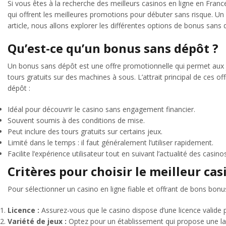
Si vous êtes à la recherche des meilleurs casinos en ligne en France
qui offrent les meilleures promotions pour débuter sans risque. Un
article, nous allons explorer les différentes options de bonus sans
Qu’est-ce qu’un bonus sans dépôt ?
Un bonus sans dépôt est une offre promotionnelle qui permet aux jo
tours gratuits sur des machines à sous. L’attrait principal de ces o
dépôt :
Idéal pour découvrir le casino sans engagement financier.
Souvent soumis à des conditions de mise.
Peut inclure des tours gratuits sur certains jeux.
Limité dans le temps : il faut généralement l’utiliser rapidement.
Facilite l’expérience utilisateur tout en suivant l’actualité des casino
Critères pour choisir le meilleur cas
Pour sélectionner un casino en ligne fiable et offrant de bons bonus
Licence :
Assurez-vous que le casino dispose d’une licence valide 
Variété de jeux :
Optez pour un établissement qui propose une la