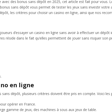
 avec des bonus sans dépôt en 2025, cet article est fait pour vous. Les 
 bonus sans dépôt vous permet de tester les jeux sans investir votre 
 dépôt, les critères pour choisir un casino en ligne, ainsi que nos re
ueurs d’essayer un casino en ligne sans avoir à effectuer un dépôt i
ffres réside dans le fait qu’elles permettent de jouer sans risquer son
s.
ino en ligne
 sans dépôt, plusieurs critères doivent être pris en compte. Voici les 
pour opérer en France.
rge gamme de jeux, des machines à sous aux jeux de table.