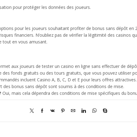
isation pour protéger les données des joueurs.
tions pour les joueurs souhaitant profiter de bonus sans dépôt en 2
ques financiers. N’oubliez pas de vérifier la légitimité des casinos qu
ne tout en vous amusant.
et aux joueurs de tester un casino en ligne sans effectuer de dépôt i
 des fonds gratuits ou des tours gratuits, que vous pouvez utiliser po
mandés incluent Casino A, B, C, D et E pour leurs offres attractives.
rt des bonus sans dépôt sont soumis à des conditions de mise.
?
Oui, mais cela dépendra des conditions de mise spécifiques du bonu