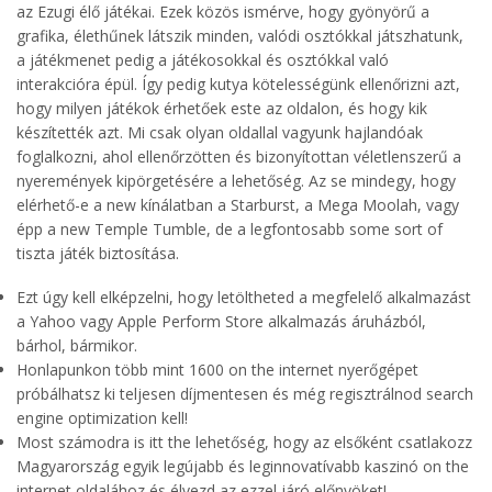
az Ezugi élő játékai. Ezek közös ismérve, hogy gyönyörű a
grafika, élethűnek látszik minden, valódi osztókkal játszhatunk,
a játékmenet pedig a játékosokkal és osztókkal való
interakcióra épül. Így pedig kutya kötelességünk ellenőrizni azt,
hogy milyen játékok érhetőek este az oldalon, és hogy kik
készítették azt. Mi csak olyan oldallal vagyunk hajlandóak
foglalkozni, ahol ellenőrzötten és bizonyítottan véletlenszerű a
nyeremények kipörgetésére a lehetőség. Az se mindegy, hogy
elérhető-e a new kínálatban a Starburst, a Mega Moolah, vagy
épp a new Temple Tumble, de a legfontosabb some sort of
tiszta játék biztosítása.
Ezt úgy kell elképzelni, hogy letöltheted a megfelelő alkalmazást
a Yahoo vagy Apple Perform Store alkalmazás áruházból,
bárhol, bármikor.
Honlapunkon több mint 1600 on the internet nyerőgépet
próbálhatsz ki teljesen díjmentesen és még regisztrálnod search
engine optimization kell!
Most számodra is itt the lehetőség, hogy az elsőként csatlakozz
Magyarország egyik legújabb és leginnovatívabb kaszinó on the
internet oldalához és élvezd az ezzel járó előnyöket!