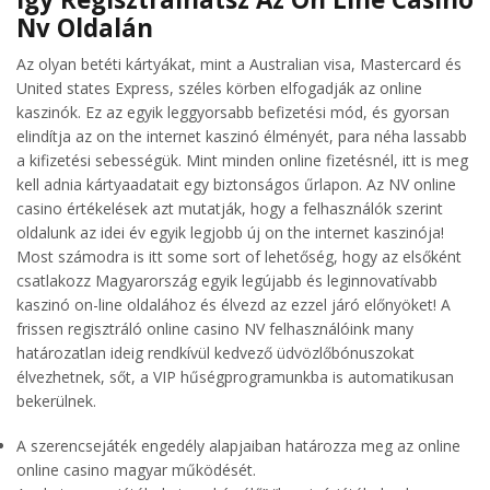
Nv Oldalán
Az olyan betéti kártyákat, mint a Australian visa, Mastercard és
United states Express, széles körben elfogadják az online
kaszinók. Ez az egyik leggyorsabb befizetési mód, és gyorsan
elindítja az on the internet kaszinó élményét, para néha lassabb
a kifizetési sebességük. Mint minden online fizetésnél, itt is meg
kell adnia kártyaadatait egy biztonságos űrlapon. Az NV online
casino értékelések azt mutatják, hogy a felhasználók szerint
oldalunk az idei év egyik legjobb új on the internet kaszinója!
Most számodra is itt some sort of lehetőség, hogy az elsőként
csatlakozz Magyarország egyik legújabb és leginnovatívabb
kaszinó on-line oldalához és élvezd az ezzel járó előnyöket! A
frissen regisztráló online casino NV felhasználóink many
határozatlan ideig rendkívül kedvező üdvözlőbónuszokat
élvezhetnek, sőt, a VIP hűségprogramunkba is automatikusan
bekerülnek.
A szerencsejáték engedély alapjaiban határozza meg az online
online casino magyar működését.