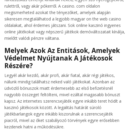
rulettről, vagy akár pókerről. A casino. com oldalon
megismerheted azokat the tényezőket, amelyek alapján
sikeresen megtalálhatod a legjobb magyar on the web casino
oldalakat, ahol érdemes játszani. Sok online kaszinó ingyenes
online játékokat vagy népszerű játékok demóváltozatait kínálja,
mielőtt valódi pénzre váltana.
Melyek Azok Az Entitások, Amelyek
Védelmet Nyújtanak A Játékosok
Részére?
Legyél akár kezdő, akár profi, akár fiatal, akár régi játékos,
nálunk mindig találhatsz neked való játékokat. Azonban az
üdvözlő bónuszok miatt érdemesebb az első befizetésnél
nagyobb összeget feltölteni, mivel ezáltal magasabb bónuszt
kapsz. Az internetes szerencsejáték egyre inkább teret hódít a
kaszinó játékosok között. A legalitás határát súroló
játékbarlangok egyre inkább kiszorulnak a szerencsejáték
piacról, mivel az őket szabályozó törvények egyre erősebben
kezdenek hatni a működésükre.