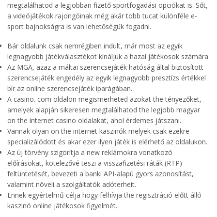
megtalálhatod a legjobban fizető sportfogadási opciókat is. Sőt,
a videójátékok rajongóinak még akár több tucat különféle e-
sport bajnokságra is van lehetőségük fogadni.
Bár oldalunk csak nemrégiben indult, már most az egyik
legnagyobb játékválasztékot kínáljuk a hazai játékosok számára.
Az MGA, azaz a máltai szerencsejáték hatóság által biztosított
szerencsejáték engedély az egyik legnagyobb presztízs értékkel
bír az online szerencsejáték iparágában.
A casino. com oldalon megismerheted azokat the tényezőket,
amelyek alapján sikeresen megtalálhatod the legjobb magyar
on the internet casino oldalakat, ahol érdemes játszani.
Vannak olyan on the internet kaszinók melyek csak ezekre
specializálódott és akar ezer ilyen játék is elérhető az oldalukon.
Az új törvény szigorítja a new reklámokra vonatkozó
előírásokat, kötelezővé teszi a visszafizetési ráták (RTP)
feltüntetését, bevezeti a banki API-alapú gyors azonosítást,
valamint növeli a szolgáltatók adóterheit.
Ennek egyértelmű célja hogy felhívja the regisztráció előtt álló
kaszinó online játékosok figyelmét.