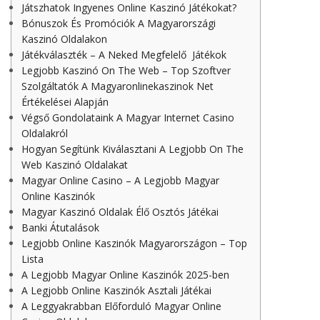
Játszhatok Ingyenes Online Kaszinó Játékokat?
Bónuszok És Promóciók A Magyarországi
Kaszinó Oldalakon
Játékválaszték – A Neked Megfelelő Játékok
Legjobb Kaszinó On The Web – Top Szoftver
Szolgáltatók A Magyaronlinekaszinok Net
Értékelései Alapján
Végső Gondolataink A Magyar Internet Casino
Oldalakról
Hogyan Segítünk Kiválasztani A Legjobb On The
Web Kaszinó Oldalakat
Magyar Online Casino – A Legjobb Magyar
Online Kaszinók
Magyar Kaszinó Oldalak Élő Osztós Játékai
Banki Átutalások
Legjobb Online Kaszinók Magyarországon – Top
Lista
A Legjobb Magyar Online Kaszinók 2025-ben
A Legjobb Online Kaszinók Asztali Játékai
A Leggyakrabban Előforduló Magyar Online