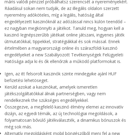
máris valódi pénzzel próbálhatsz szerencsét a nyereményekért.
Ráadásul sokan nem tudják, de az illegális oldalon szerzett
nyeremény adóköteles, míg a legális, hatóság által
engedélyezett kaszinóknál az adózással nincs külön teendőd –
ez nagyban megkönnyíti a játékot. Tanuld meg, hogyan kell a
kaszinó legnépszerűbb játékait online játszani, ingyenes játék
útmutatókkal, tippekkel, stratégiákkal és sok mással. Ennek
értelmében a magyarországi online és szárazföldi kaszinó
engedélyeket a new Szabályozott Tevékenységek Felügyeleti
Hatósága adja ki és ők ellenőrzik a működő platformokat is.
Igen, az itt felsorolt kaszinók szinte mindegyike ajánl HUF
befizetési lehetöseget.
Kerüld azokat a kaszinókat, amelyek ismeretlen
játékszolgáltatókkal álnak partnerségben, vagy nem
rendelkeznek the szükséges engedélyekkel.
Összegezve, a megfelelő kaszinó élmény elemei az innovatív
dizájn, az egyedi témák, az új technológiai megoldások, a
folyamatosan bővülő játékválaszték, a dinamikus bónuszok és
még sok más.
Alternatív megoldásként mobil böngészőből menj fel a new