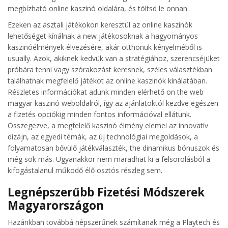
megbízható online kaszinó oldalára, és töltsd le onnan.
Ezeken az asztali játékokon keresztül az online kaszinók
lehetőséget kínálnak a new játékosoknak a hagyományos
kaszinóélmények élvezésére, akár otthonuk kényelméből is
usually. Azok, akiknek kedvük van a stratégiához, szerencséjüket
próbára tenni vagy szórakozást keresnek, széles választékban
találhatnak megfelelő játékot az online kaszinók kínálatában.
Részletes információkat adunk minden elérhető on the web
magyar kaszinó weboldalról, így az ajánlatoktól kezdve egészen
a fizetés opciókig minden fontos információval ellátunk.
Összegezve, a megfelelő kaszinó élmény elemei az innovatív
dizájn, az egyedi témák, az új technológiai megoldások, a
folyamatosan bővülő játékválaszték, the dinamikus bónuszok és
még sok más. Ugyanakkor nem maradhat ki a felsorolásból a
kifogástalanul működő élő osztós részleg sem.
Legnépszerűbb Fizetési Módszerek
Magyarországon
Hazánkban továbbá népszerűnek számítanak még a Playtech és