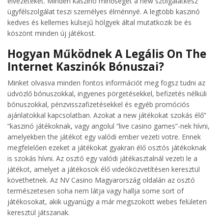
élvezeteket. Minden kaszinó minőségét a new szolgálatkész
ügyfélszolgálat teszi személyes élménnyé. A legtöbb kaszinó
kedves és kellemes külsejű hölgyek által mutatkozik be és
köszönt minden új játékost.
Hogyan Működnek A Legális On The
Internet Kaszinók Bónuszai?
Minket olvasva minden fontos információt meg fogsz tudni az
üdvözlő bónuszokkal, ingyenes pörgetésekkel, befizetés nélküli
bónuszokkal, pénzvisszafizetésekkel és egyéb promóciós
ajánlatokkal kapcsolatban. Azokat a new játékokat szokás élő”
“kaszinó játékoknak, vagy angolul “live casino games”-nek hívni,
amelyekben the játékot egy valódi ember vezeti votre. Ennek
megfelelően ezeket a játékokat gyakran élő osztós játékoknak
is szokás hívni. Az osztó egy valódi játékasztalnál vezeti le a
játékot, amelyet a játékosok élő videóközvetítésen keresztül
követhetnek. Az NV Casino Magyarország oldalán az osztó
természetesen soha nem látja vagy hallja some sort of
játékosokat, akik ugyanúgy a már megszokott webes felületen
keresztül játszanak.