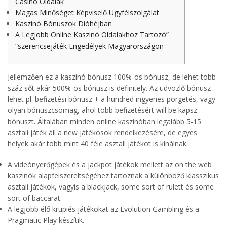
Casino Oldalak
Magas Minőséget Képviselő Ügyfélszolgálat
Kaszinó Bónuszok Dióhéjban
A Legjobb Online Kaszinó Oldalakhoz Tartozó”
“szerencsejáték Engedélyek Magyarországon
Jellemzően ez a kaszinó bónusz 100%-os bónusz, de lehet több
száz sőt akár 500%-os bónusz is definitely. Az üdvözlő bónusz
lehet pl. befizetési bónusz + a hundred ingyenes pörgetés, vagy
olyan bónuszcsomag, ahol több befizetésért will be kapsz
bónuszt. Általában minden online kaszinóban legalább 5-15
asztali játék áll a new játékosok rendelkezésére, de egyes
helyek akár több mint 40 féle asztali játékot is kínálnak.
A videónyerőgépek és a jackpot játékok mellett az on the web
kaszinók alapfelszereltségéhez tartoznak a különböző klasszikus
asztali játékok, vagyis a blackjack, some sort of rulett és some
sort of baccarat.
A legjobb élő krupiés játékokat az Evolution Gambling és a
Pragmatic Play készítik.