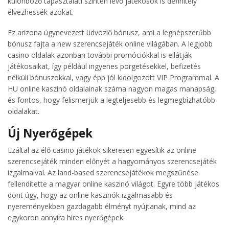
különböző tapasztalati szinten lévő játékosok is definitely
élvezhessék azokat.
Ez arizona úgynevezett üdvözlő bónusz, ami a legnépszerűbb
bónusz fajta a new szerencsejáték online világában. A legjobb
casino oldalak azonban további promóciókkal is ellátják
játékosaikat, így például ingyenes pörgetésekkel, befizetés
nélküli bónuszokkal, vagy épp jól kidolgozott VIP Programmal. A
HU online kaszinó oldalainak száma nagyon magas manapság,
és fontos, hogy felismerjük a legteljesebb és legmegbízhatóbb
oldalakat.
Új Nyerőgépek
Ezáltal az élő casino játékok sikeresen egyesítik az online
szerencsejáték minden előnyét a hagyományos szerencsejáték
izgalmaival. Az land-based szerencsejátékok megszűnése
fellendítette a magyar online kaszinó világot. Egyre több játékos
dönt úgy, hogy az online kaszinók izgalmasabb és
nyereményekben gazdagabb élményt nyújtanak, mind az
egykoron annyira híres nyerőgépek.