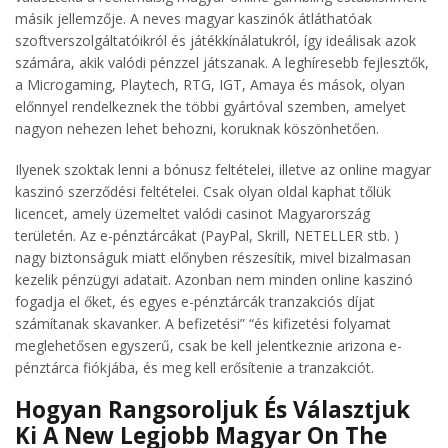
másik jellemzője. A neves magyar kaszinók átláthatóak
szoftverszolgáltatóikról és játékkínálatukról, így ideálisak azok
számára, akik valódi pénzzel játszanak. A leghíresebb fejlesztők,
a Microgaming, Playtech, RTG, IGT, Amaya és mások, olyan
előnnyel rendelkeznek the többi gyártóval szemben, amelyet
nagyon nehezen lehet behozni, koruknak köszönhetően.
Ilyenek szoktak lenni a bónusz feltételei, illetve az online magyar
kaszinó szerződési feltételei. Csak olyan oldal kaphat tőlük
licencet, amely üzemeltet valódi casinot Magyarország
területén. Az e-pénztárcákat (PayPal, Skrill, NETELLER stb. )
nagy biztonságuk miatt előnyben részesítik, mivel bizalmasan
kezelik pénzügyi adatait. Azonban nem minden online kaszinó
fogadja el őket, és egyes e-pénztárcák tranzakciós díjat
számítanak skavanker. A befizetési” “és kifizetési folyamat
meglehetősen egyszerű, csak be kell jelentkeznie arizona e-
pénztárca fiókjába, és meg kell erősítenie a tranzakciót.
Hogyan Rangsoroljuk És Választjuk
Ki A New Legjobb Magyar On The