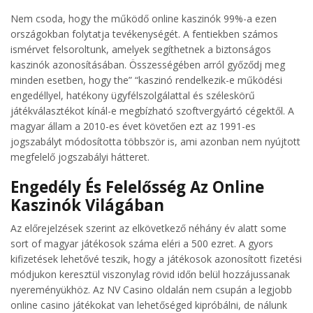
Nem csoda, hogy the működő online kaszinók 99%-a ezen
országokban folytatja tevékenységét. A fentiekben számos
ismérvet felsoroltunk, amelyek segíthetnek a biztonságos
kaszinók azonosításában. Összességében arról győződj meg
minden esetben, hogy the” “kaszinó rendelkezik-e működési
engedéllyel, hatékony ügyfélszolgálattal és széleskörű
játékválasztékot kínál-e megbízható szoftvergyártó cégektől. A
magyar állam a 2010-es évet követően ezt az 1991-es
jogszabályt módosította többször is, ami azonban nem nyújtott
megfelelő jogszabályi hátteret.
Engedély És Felelősség Az Online
Kaszinók Világában
Az előrejelzések szerint az elkövetkező néhány év alatt some
sort of magyar játékosok száma eléri a 500 ezret. A gyors
kifizetések lehetővé teszik, hogy a játékosok azonosított fizetési
módjukon keresztül viszonylag rövid időn belül hozzájussanak
nyereményükhöz. Az NV Casino oldalán nem csupán a legjobb
online casino játékokat van lehetőséged kipróbálni, de nálunk