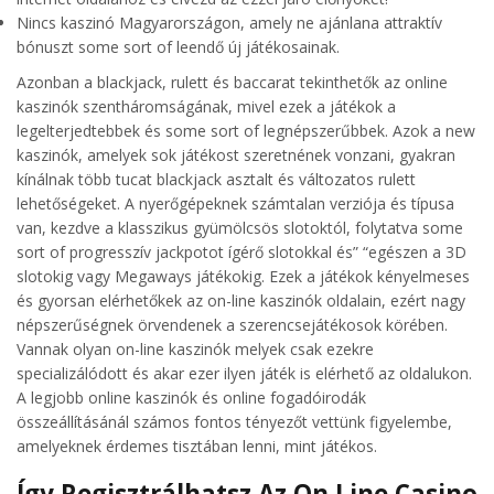
Nincs kaszinó Magyarországon, amely ne ajánlana attraktív
bónuszt some sort of leendő új játékosainak.
Azonban a blackjack, rulett és baccarat tekinthetők az online
kaszinók szentháromságának, mivel ezek a játékok a
legelterjedtebbek és some sort of legnépszerűbbek. Azok a new
kaszinók, amelyek sok játékost szeretnének vonzani, gyakran
kínálnak több tucat blackjack asztalt és változatos rulett
lehetőségeket. A nyerőgépeknek számtalan verziója és típusa
van, kezdve a klasszikus gyümölcsös slotoktól, folytatva some
sort of progresszív jackpotot ígérő slotokkal és” “egészen a 3D
slotokig vagy Megaways játékokig. Ezek a játékok kényelmeses
és gyorsan elérhetőkek az on-line kaszinók oldalain, ezért nagy
népszerűségnek örvendenek a szerencsejátékosok körében.
Vannak olyan on-line kaszinók melyek csak ezekre
specializálódott és akar ezer ilyen játék is elérhető az oldalukon.
A legjobb online kaszinók és online fogadóirodák
összeállításánál számos fontos tényezőt vettünk figyelembe,
amelyeknek érdemes tisztában lenni, mint játékos.
Így Regisztrálhatsz Az On Line Casino