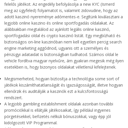
felelős játékot. Az engedély befolyásolja a new KYC (Ismerd
meg az ügyfeled) folyamatot is, valamint zidovudine, hogy az
adott kaszinó nyereménye adómentes-e. Segítünk kiválasztani a
legjobb online kaszino és online sportfogadás oldalakat. Az
alábbiakban megtalálod az ajánlott legális online kaszinó,
sportfogadási oldal és crypto kaszinó listát. Egy megbízható és
biztonságos on-line kaszinóban nem kell egyetlen percig search
engine marketing aggódnod, ugyanis ott a személyes és
pénzügyi adataidat is biztonságban tudhatod. Számos oldal le
vehicle fordítva magyar nyelvűre, ám gyakran megesik még ilyen
esetekben is, hogy bizonyos oldalakat véletlenül kifelejtenek.
Megismerheted, hogyan biztosítja a technológia some sort of
játékok kiszámíthatatlanságát és igazságosságát, illetve hogyan
ellenőrzik és auditálják a kaszinók ezt a kulcsfontosságú
rendszert.
A legjobb gambling establishment oldalak azonban további
promóciókkal is ellátják játékosaikat, így például ingyenes
pörgetésekkel, befizetés nélküli bónuszokkal, vagy épp jól
kidolgozott VIP Programmal.