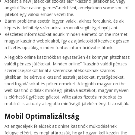
Azokat a new játékokat szokás élő” “kaszinó játékoknak, vagy
angolul “live casino games”-nek hívni, amelyekben some sort of
játékot egy valódi ember vezeti the.
Bármi probléma esetén legyen valaki, akihez fordulunk, és aki
képes is definitely számunkra azonnali segítséget nyújtani.
Részletes információkat adunk minden elérhető on the internet
magyar kaszinó weboldalról, így az ajánlatoktól kezdve egészen
a fizetés opciókig minden fontos információval ellátunk.
A legjobb online kaszinókban egyszerűen és könnyen játszhatsz
valódi pénzes játékokat. Minden online” “kaszinó valódi pénzes
szerencsejátékot kínál a szerencsejátékosoknak számos
játékban, beleértve a kaszinó asztali játékokat, nyerőgépeket,
sportfogadásokat és pókertermeket. A legjobb magyar on the
web kaszinó oldalak minőségi játékválasztékot, magyar nyelven
is elérhető ügyfélszolgálatot, változatos fizetési módokat és
mobilról is actually a legjobb minőségű játékélményt biztosítják.
Mobil Optimalizáltság
Az engedélyek felelősek az online kaszinók működésének
felügyeletéért, és meghatározzák, hogy hogyan kell kezelni the