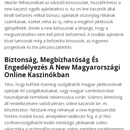
Miután felhasználtad az üdvözlő bónuszodat, hozzáférhetsz a
new kaszinó egyéb ajánlataihoz is. Az on-line kaszinók által
kínált befizetés nélküli bónusz ajánlatok viszonylag ritkának
számítanak, ezeket néha az új, néha a meglévő játékosok
igényelhetik. Ennek a new bónusznak a lényege, hogy a
megszerzéséhez nem kell pénzt befizetned. A további ajánlatok
közé tartoznak még a befizetési bónuszok, az ingyenes
pörgetések és the pénzvisszatérítés.
Biztonság, Megbízhatóság És
Engedélyezés A New Magyarországi
Online Kaszinókban
Tilos, hogy külföldi iGaming szolgáltatók magyar játékosoknak
ajánlják fel szolgáltatásaikat, vagy magyar szimbólumokat
használjanak termékeik reklámozása során. Számos lehetőség
áll rendelkezésére valódi pénzes online kaszinók be- és
kifizetésekor. Nézzünk meg néhányat a new legnépszerűbb
fizetési módok közül, amelyekkel találkozni fog. A jó hírű
szoftverszolgáltatók kiváló minőségű játékainak széles
választéka a rechtmäßig magyar online gambling establishment