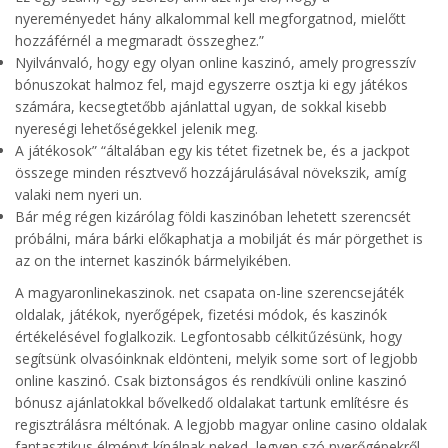
nyereményedet hány alkalommal kell megforgatnod, mielőtt
hozzáférnél a megmaradt összeghez.”
Nyilvánvaló, hogy egy olyan online kaszinó, amely progresszív
bónuszokat halmoz fel, majd egyszerre osztja ki egy játékos
számára, kecsegtetőbb ajánlattal ugyan, de sokkal kisebb
nyereségi lehetőségekkel jelenik meg.
A játékosok” “általában egy kis tétet fizetnek be, és a jackpot
összege minden résztvevő hozzájárulásával növekszik, amíg
valaki nem nyeri un.
Bár még régen kizárólag földi kaszinóban lehetett szerencsét
próbálni, mára bárki előkaphatja a mobilját és már pörgethet is
az on the internet kaszinók bármelyikében.
A magyaronlinekaszinok. net csapata on-line szerencsejáték
oldalak, játékok, nyerőgépek, fizetési módok, és kaszinók
értékelésével foglalkozik. Legfontosabb célkitűzésünk, hogy
segítsünk olvasóinknak eldönteni, melyik some sort of legjobb
online kaszinó. Csak biztonságos és rendkívüli online kaszinó
bónusz ajánlatokkal bővelkedő oldalakat tartunk említésre és
regisztrálásra méltónak. A legjobb magyar online casino oldalak
fantasztikus élményt kínálnak neked, legyen szó nyerőgépekről,