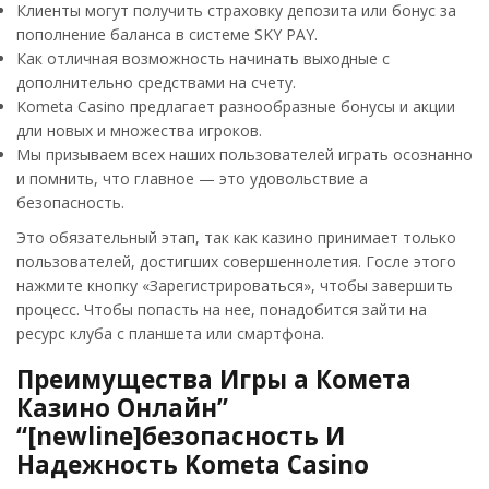
Клиенты могут получить страховку депозита или бонус за
пополнение баланса в системе SKY PAY.
Как отличная возможность начинать выходные с
дополнительно средствами на счету.
Kometa Casino предлагает разнообразные бонусы и акции
дли новых и множества игроков.
Мы призываем всех наших пользователей играть осознанно
и помнить, что главное — это удовольствие а
безопасность.
Это обязательный этап, так как казино принимает только
пользователей, достигших совершеннолетия. Госле этого
нажмите кнопку «Зарегистрироваться», чтобы завершить
процесс. Чтобы попасть на нее, понадобится зайти на
ресурс клуба с планшета или смартфона.
Преимущества Игры а Комета
Казино Онлайн”
“[newline]безопасность И
Надежность Kometa Casino