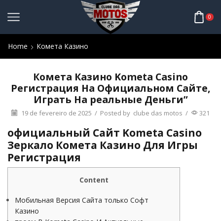
0
Home
Комета Казино
Комета Казино Kometa Casino
Регистрация На Официальном Сайте,
Играть На реальные Деньги”
19 de fevereiro de 2025
/
Posted by
clube das motos
/
321
официальный Сайт Kometa Casino
Зеркало Комета Казино Для Игры
Регистрация
Content
Мобильная Версия Сайта только Софт
Казино