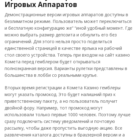
Игровых Аппаратов
Демонстрационные версии игровых аппаратов доступны в
безлимитном режиме. Пользователь может переключиться
и бесплатную конфигурацию же” “иной удобный момент. Где
можно выбрать размер депозита и обнулить его без
ограничений. Для этого нельзя просто поделиться
единственной страницей в качестве ярлыка на рабочий
стол своего устройства. Теперь при входом на сайт казино
Комета перед гемблером будет открываться
полноэкранная версия. Варианты рулетки представлены в
большинства в лобби со реальными крупье.
Вторых время регистрации а Комета Казино гемблеры
могут указать промокод. Это будет налишний приз к
приветственному пакету, а но пользователь получит
двойной фору. Например, тот промокод могут
использовали только первые 1000 человек. Поэтому лучше
сразу подключить систему уведомлений и почтовую
рассылку, чтобы даже пропустить выгодную акцию. Все
развлечения каталога доступны в браузерной версии и а