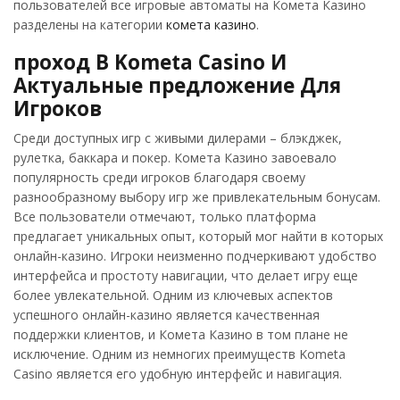
пользователей все игровые автоматы на Комета Казино
разделены на категории
комета казино
.
проход В Kometa Casino И
Актуальные предложение Для
Игроков
Среди доступных игр с живыми дилерами – блэкджек,
рулетка, баккара и покер. Комета Казино завоевало
популярность среди игроков благодаря своему
разнообразному выбору игр же привлекательным бонусам.
Все пользователи отмечают, только платформа
предлагает уникальных опыт, который мог найти в которых
онлайн-казино. Игроки неизменно подчеркивают удобство
интерфейса и простоту навигации, что делает игру еще
более увлекательной. Одним из ключевых аспектов
успешного онлайн-казино является качественная
поддержки клиентов, и Комета Казино в том плане не
исключение. Одним из немногих преимуществ Kometa
Casino является его удобную интерфейс и навигация.