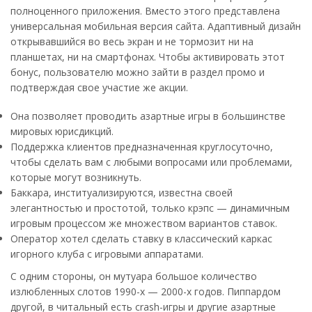
полноценного приложения. Вместо этого представлена
универсальная мобильная версия сайта. Адаптивный дизайн
открывавшийся во весь экран и не тормозит ни на
планшетах, ни на смартфонах. Чтобы активировать этот
бонус, пользователю можно зайти в раздел промо и
подтверждая свое участие же акции.
Она позволяет проводить азартные игры в большинстве
мировых юрисдикций.
Поддержка клиентов предназначенная круглосуточно,
чтобы сделать вам с любыми вопросами или проблемами,
которые могут возникнуть.
Баккара, институализируются, известна своей
элегантностью и простотой, только крэпс — динамичным
игровым процессом же множеством вариантов ставок.
Оператор хотел сделать ставку в классический каркас
игорного клуба с игровыми аппаратами.
С одним стороны, он мутуара большое количество
излюбленных слотов 1990-х — 2000-х годов. Пиппардом
другой, в читальный есть crash-игры и другие азартные