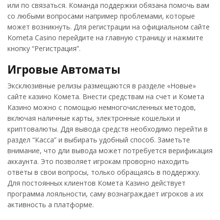
или по связаться. Команда поддержки обязана помочь вам
со любыми вопросами например проблемами, которые
может возникнуть. Для регистрации на официальном сайте
Kometa Casino перейдите на главную страницу и нажмите
кнопку “Регистрация”.
Игровые Автоматы
Эксклюзивные релизы размещаются в разделе «Новые»
сайте казино Комета. Внести средствам на счет и Комета
Казино можно с помощью немногочисленных методов,
включая наличные карты, электронные кошельки и
криптовалюты. Ддя вывода средств необходимо перейти в
раздел “Касса” и выбирать удобный способ. Заметьте
внимание, что дли вывода может потребуется верификация
аккаунта. Это позволяет игрокам проворно находить
ответы в свои вопросы, только обращаясь в поддержку.
Для постоянных клиентов Комета Казино действует
программа лояльности, саму вознаграждает игроков а их
активность а платформе.