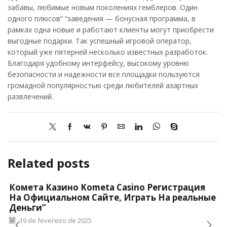
забавы, любимые новым поколениях гемблеров. Один
одного плюсов” “заведения — бонусная программа, в
рамках одна новые и работают клиенты могут приобрести
выгодные подарки. Так успешный игровой оператор,
который уже пятерней несколько известных разработок.
Благодаря удобному интерфейсу, высокому уровню
безопасности и надежности все площадки пользуются
громадной популярностью среди любителей азартных
развлечений.
Related posts
Комета Казино Kometa Casino Регистрация
На Официальном Сайте, Играть На реальные
Деньги”
19 de fevereiro de 2025