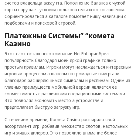
счетов владельца аккаунта. Пополнение баланса с чужой
карты нарушает условия пользовательского соглашения.
Сориентироваться а каталоге помогает нишу навигации с
подборками и поисковой строкой.
Платежные Системы” “комета
Казино
Этот слот остального компании NetEnt приобрел
популярность благодаря моей яркой графике только
простым правилам. Игроки могут наслаждаться интересным
игровым процессом а шансом на громадные выигрыши
благодаря расширяющимся символам и респинам. Одним из
главных преимуществ мобильной версии является ее
совместимость с различными операционными системами.
Это позволял экономить место а устройстве и
предполагает быструю загрузку игр.
С течением времени, Kometa Casino расширило свой
ассортимент игр, добавив множество слотов, настольных
игр и живых дилеров. Это позволило внимание более