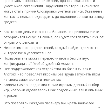
прописаны основные положении, права и обязанности
участников соглашения. Нарушения со стороны клиентов
могут стать причин блокировки учетной записи. Указанные
контакты нельзя подтвердить до половине заявки на вывод
средств.
Как только деньги станет на балансе, на призовом счете
отобразится бонусная сумма, ее будет составлять 125% от
открытого депозита.
Независимо от предпочтений, каждый найдет где что-то
интересное а увлекательное.
Пользователь может переключиться и бесплатную
конфигурацию а” “любой удобный момент.
Нее поддерживает как устройства на базе iOS, так и
Android, что позволяет игрокам без труда запускать игры
на своих смартфонах и планшетах.
Kometa Casino предложил своим игрокам длинный выбор
игр, который удовлетворит как подопечных, так и опытных
игроков.
Это позволяли каждому партнеру выбирать наиболее