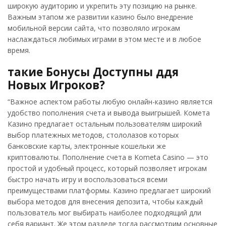
широкую аудиторию и укрепить эту позицию на рынке.
Важным этапом же развитии казино было внедрение
мобильной версии сайта, что позволяло игрокам
наслаждаться любимых играми в этом месте и в любое
время.
такие Бонусы Доступны ддя
Новых Игроков?
“Важное аспектом работы любую онлайн-казино является
удобство пополнения счета и вывода выигрышей. Комета
Казино предлагает остальным пользователям широкий
выбор платежных методов, стололазов которых
банковские карты, электронные кошельки же
криптовалюты. Пополнение счета в Kometa Casino — это
простой и удобный процесс, который позволяет игрокам
быстро начать игру и воспользоваться всеми
преимуществами платформы. Казино предлагает широкий
выбора методов для внесения депозита, чтобы каждый
пользователь мог выбирать наиболее подходящий дли
себя вариант. Же этом разделе тогда рассмотрим основные