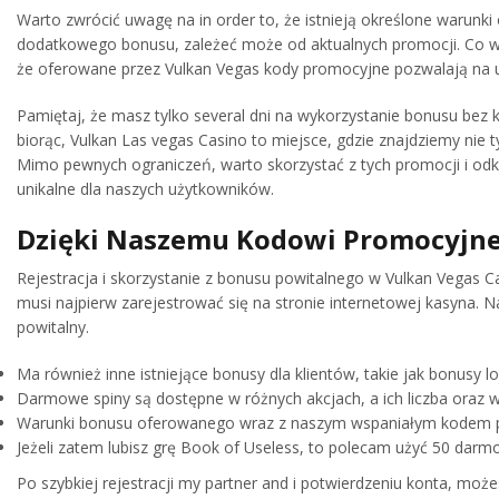
Warto zwrócić uwagę na in order to, że istnieją określone warunk
dodatkowego bonusu, zależeć może od aktualnych promocji. Co wię
że oferowane przez Vulkan Vegas kody promocyjne pozwalają na uz
Pamiętaj, że masz tylko several dni na wykorzystanie bonusu bez 
biorąc, Vulkan Las vegas Casino to miejsce, gdzie znajdziemy ni
Mimo pewnych ograniczeń, warto skorzystać z tych promocji i odk
unikalne dla naszych użytkowników.
Dzięki Naszemu Kodowi Promocyjne
Rejestracja i skorzystanie z bonusu powitalnego w Vulkan Vegas 
musi najpierw zarejestrować się na stronie internetowej kasyna. 
powitalny.
Ma również inne istniejące bonusy dla klientów, takie jak bonusy 
Darmowe spiny są dostępne w różnych akcjach, a ich liczba oraz w
Warunki bonusu oferowanego wraz z naszym wspaniałym kodem p
Jeżeli zatem lubisz grę Book of Useless, to polecam użyć 50 dar
Po szybkiej rejestracji my partner and i potwierdzeniu konta, m