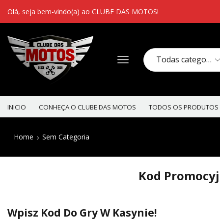
Olá, seja bem-vindo(a) ao CLUBE DAS MOTOS!
INICIO
CONHEÇA O CLUBE DAS MOTOS
TODOS OS PRODUTOS
Home
Sem Categoria
Kod Promocyj
Wpisz Kod Do Gry W Kasynie!