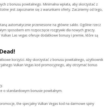
nych z bonusu powitalnego. Minimalna wpłata, aby skorzystać z
otne jest zapoznanie się z warunkami oferty. Zaczniemy od tego,
staną automatycznie przeniesione na główne saldo. Ogólnie rzecz
onałym sposobem em rozpoczęcie rozgrywki dla nowych graczy.
 Vulkan Las vegas oferuje dodatkowe bonusy i premie, które są
Dead!
atkowe korzyści. Aby skorzystać z bonusu powitalnego, użytkownik
specjalnego Vulkan Vegas kod promocyjnego, aby otrzymać bonus
y.
e o standardowym bonusie powitalnym.
 promocje, the specjalny Vulkan Vegas kod na darmowe spiny