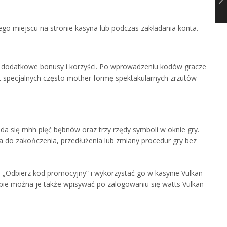
go miejscu na stronie kasyna lub podczas zakładania konta.
ać dodatkowe bonusy i korzyści. Po wprowadzeniu kodów gracze
t specjalnych często mother formę spektakularnych zrzutów
a się mhh pięć bębnów oraz trzy rzędy symboli w oknie gry.
 do zakończenia, przedłużenia lub zmiany procedur gry bez
ku „Odbierz kod promocyjny” i wykorzystać go w kasynie Vulkan
tapie można je także wpisywać po zalogowaniu się watts Vulkan