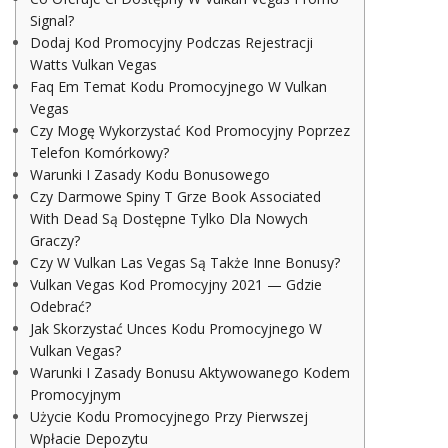
Signal?
Dodaj Kod Promocyjny Podczas Rejestracji
Watts Vulkan Vegas
Faq Em Temat Kodu Promocyjnego W Vulkan
Vegas
Czy Mogę Wykorzystać Kod Promocyjny Poprzez
Telefon Komórkowy?
Warunki I Zasady Kodu Bonusowego
Czy Darmowe Spiny T Grze Book Associated
With Dead Są Dostępne Tylko Dla Nowych
Graczy?
Czy W Vulkan Las Vegas Są Także Inne Bonusy?
Vulkan Vegas Kod Promocyjny 2021 — Gdzie
Odebrać?
Jak Skorzystać Unces Kodu Promocyjnego W
Vulkan Vegas?
Warunki I Zasady Bonusu Aktywowanego Kodem
Promocyjnym
Użycie Kodu Promocyjnego Przy Pierwszej
Wpłacie Depozytu