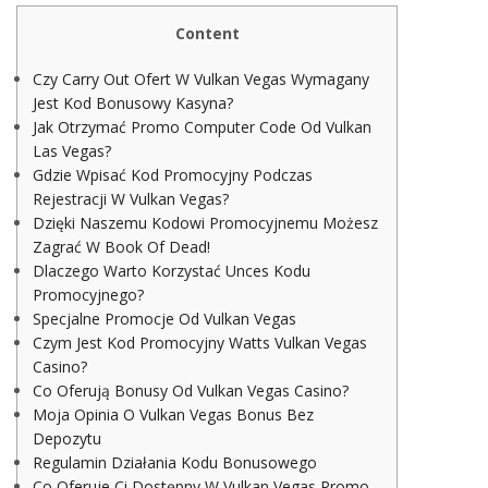
Content
Czy Carry Out Ofert W Vulkan Vegas Wymagany
Jest Kod Bonusowy Kasyna?
Jak Otrzymać Promo Computer Code Od Vulkan
Las Vegas?
Gdzie Wpisać Kod Promocyjny Podczas
Rejestracji W Vulkan Vegas?
Dzięki Naszemu Kodowi Promocyjnemu Możesz
Zagrać W Book Of Dead!
Dlaczego Warto Korzystać Unces Kodu
Promocyjnego?
Specjalne Promocje Od Vulkan Vegas
Czym Jest Kod Promocyjny Watts Vulkan Vegas
Casino?
Co Oferują Bonusy Od Vulkan Vegas Casino?
Moja Opinia O Vulkan Vegas Bonus Bez
Depozytu
Regulamin Działania Kodu Bonusowego
Co Oferuje Ci Dostępny W Vulkan Vegas Promo