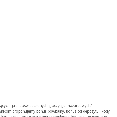
cych, jak i doświadczonych graczy gier hazardowych.”
ownikom proponujemy bonus powitalny, bonus od depozytu i kody
kan Vegas Casino jest proste i nieskomplikowane. Po pierwsze,