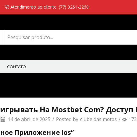
Atendimento ao cliente: (77) 3261-2260
CONTATO
игрывать На Mostbet Com? Доступ
14 de abril de 2025
/
Posted by
clube das motos
/
173
ное Приложение Ios”