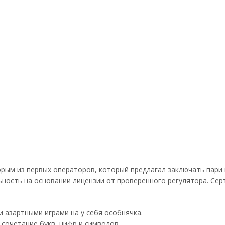
орым из первых операторов, который предлагал заключать пари
ьность на основании лицензии от проверенного регулятора. Се
и азартными играми на у себя особнячка.
 сочетание букв, цифр и символов.