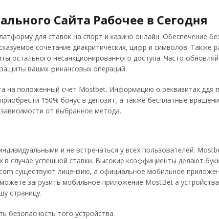
ального Сайта Рабочее в Сегодня
латформу для ставок на спорт и казино онлайн. Обеспечение бе
дсказуемое сочетание диакритических, цифр и символов. Также
иты остального несанкционированного доступа. Часто обновля
 защиты ваших финансовых операций.
а на положенный счет Mostbet. Информацию о реквизитах ддя п
приобрести 150% бонус в депозит, а также бесплатные вращения
 зависимости от выбранное метода.
индивидуальными и не встречаться у всех пользователей. Mostb
х в случае успешной ставки. Высокие коэффициенты делают бук
 com существуют лицензию, а официальное мобильное приложен
 можете загрузить мобильное приложение MostBet а устройства
шу страницу.
ь безопасность того устройства.