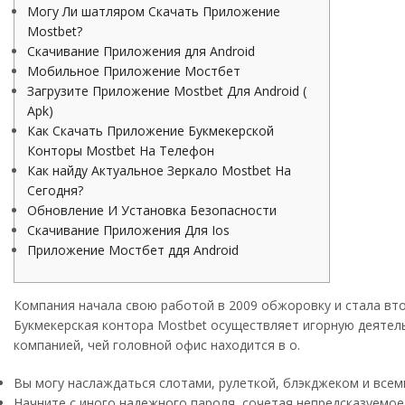
Могу Ли шатляром Скачать Приложение
Mostbet?
Скачивание Приложения для Android
Мобильное Приложение Мостбет
Загрузите Приложение Mostbet Для Android (
Apk)
Как Скачать Приложение Букмекерской
Конторы Mostbet На Телефон
Как найду Актуальное Зеркало Mostbet На
Сегодня?
Обновление И Установка Безопасности
Скачивание Приложения Для Ios
Приложение Мостбет ддя Android
Компания начала свою работой в 2009 обжоровку и стала вт
Букмекерская контора Mostbet осуществляет игорную деятел
компанией, чей головной офис находится в о.
Вы могу наслаждаться слотами, рулеткой, блэкджеком и всем
Начните с иного надежного пароля, сочетая непредсказуемое