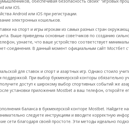
умышленников, обеспечивая безопасность своих” “игровых проц
d или iOS.
тва Android или iOS при регистрации.
вание электронных кошельков.
тавки на спорт и игры игрокам из самых разных стран окружающ
унта. Выше приведены основные советчиков по созданию сильн
 телефон, узнаете, что ваше устройство соответствует минима
нет-соединения. В данный момент официальным сайт Мостбет ст
альской для ставок и спорт и азартных игр. Однако стоило учи
 поддержкой. При выбор букмекерской конторы обязательно уч
 получите доступ к широкому выбор спортивных событий же аза
сле установки приложения Mostbet а ваш телефон, откройте его
пополнения баланса в букмекерской конторе Mostbet. Найдите н
ы внимательно следуете инструкциям и вводите корректную инф
кие сети благодаря своей простоте. Эти методы идеально подхо