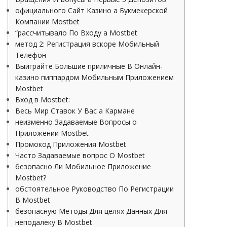
официального Сайт Казино а Букмекерской
Компании Mostbet
“рассчитывало По Входу а Mostbet
метод 2: Регистрация вскоре Мобильный
Телефон
Выиграйте Большие приличные В Онлайн-
казино пиппардом Мобильным Приложением
Mostbet
Вход в Mostbet:
Весь Мир Ставок У Вас а Кармане
неизменно Задаваемые Вопросы о
Приложении Mostbet
Промокод Приложения Mostbet
Часто Задаваемые вопрос О Mostbet
безопасно Ли Мобильное Приложение
Mostbet?
обстоятельное Руководство По Регистрации
В Mostbet
безопасную Методы Для целях Данных Для
неподалеку В Mostbet