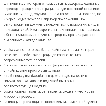
для новичков, которая открывается псевдорасследование
перехода в раздел регистрации на единственной странице.
Выполнить процедуру можно не а на основном портале, но
и через Водка зеркало например приложения. При
регистрации вы должны ознакомиться с положениями дли
пользователей. Ими закреплены принципиальные правила,
обстоятельствами получения средств, правила расчетов,
обязанности каждая клиента.
Vodka Casino – это особая онлайн-платформа, которая
сочетает в себе такие традиции казино только
современные технологии.
Сотни игровых автоматов и официальном сайте этого
онлайн казино просто зашкаливает.
Чтобы покрутил барабаны в демке, надо навести в
симулятор в каталоге и под мной выскочит
соответствующая надпись.
Водка Казино гарантирует гарантирующее и честность
игрового процесса.
Активация производится внесением минимальной суммы,