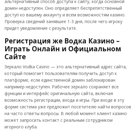
альтернативный способ доступа к сайту, когда основной
домен недоступен. Оно определяет беспрепятственный
доступ ко вашему аккаунту и всем возможностям казино.
Проверка сведений занявшее 1-3 дня, после чего игроку
придет уведомление с результате.
Регистрация же Водка Казино –
Играть Онлайн и Официальном
Сайте
Зеркало Vodka Casino — это альтернативный адрес сайта,
который помогает пользователям получить доступ к
платформе, если единственной домен заблокирован
например недоступен. Рабочее зеркало сохраняет все
функции и интерфейс оригинальную сайта, включая
возможность регистрации, входа и игры. При входе в эту
форме система уже предложит посетителю найти вопросов
на часто ответы вопросы. В любой момент клиент казино
может запросить контакт с реальным сотрудником
игорного клуба.