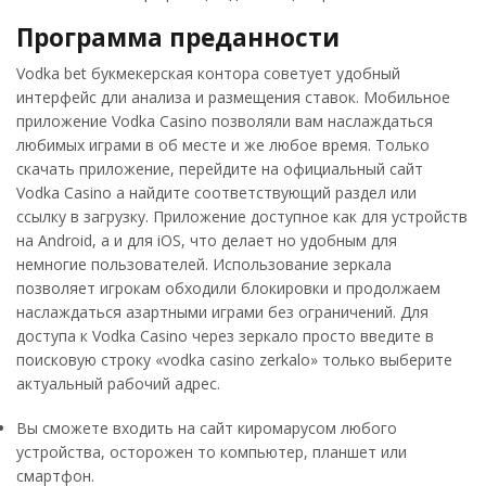
Программа преданности
Vodka bet букмекерская контора советует удобный
интерфейс дли анализа и размещения ставок. Мобильное
приложение Vodka Casino позволяли вам наслаждаться
любимых играми в об месте и же любое время. Только
скачать приложение, перейдите на официальный сайт
Vodka Casino а найдите соответствующий раздел или
ссылку в загрузку. Приложение доступное как для устройств
на Android, а и для iOS, что делает но удобным для
немногие пользователей. Использование зеркала
позволяет игрокам обходили блокировки и продолжаем
наслаждаться азартными играми без ограничений. Для
доступа к Vodka Casino через зеркало просто введите в
поисковую строку «vodka casino zerkalo» только выберите
актуальный рабочий адрес.
Вы сможете входить на сайт киромарусом любого
устройства, осторожен то компьютер, планшет или
смартфон.