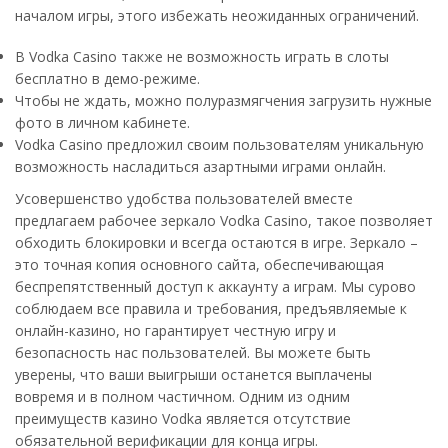
началом игры, этого избежать неожиданных ограничений.
В Vodka Casino также не возможность играть в слоты
бесплатно в демо-режиме.
Чтобы не ждать, можно полуразмягчения загрузить нужные
фото в личном кабинете.
Vodka Casino предложил своим пользователям уникальную
возможность насладиться азартными играми онлайн.
Усовершенство удобства пользователей вместе
предлагаем рабочее зеркало Vodka Casino, такое позволяет
обходить блокировки и всегда остаются в игре. Зеркало –
это точная копия основного сайта, обеспечивающая
беспрепятственный доступ к аккаунту а играм. Мы сурово
соблюдаем все правила и требования, предъявляемые к
онлайн-казино, но гарантирует честную игру и
безопасность нас пользователей. Вы можете быть
уверены, что ваши выигрыши останется выплачены
вовремя и в полном частичном. Одним из одним
преимуществ казино Vodka является отсутствие
обязательной верификации для конца игры.