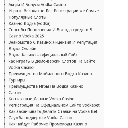
Акции И Бонусы Vodka Casino
Играть бесплатно Без Регистрации же Самые
Популярные Слоты
Казино Водка (vodka)
Способы Пополнения И Вывода средств В
Casino Vodka 2025
Знакомство С Казино: Лицензия И Репутация
Водка Онлайн
Водка Казино – официальный Сайт
как Играть В Демо-версии Слотов На Сайте
Vodka Casino
Преимущества Мобильного Водка Казино
Турниры
Преимущества Игры На Водка Казино
Слоты
Контактные Данные Vodka Casino
Регистрация На Официальном Сайте Vodkabet
Как заканчивать Делать Ставки на Vodka Bet
Служба поддержке Vodka Casino
Как найдут Рабочие Промокоды Казино