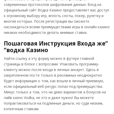
современных протоколов шифрования данных. Вход на
официальный сайт Водка Казино предоставляет вас доступ
к огромному выбору игр, вплоть слоты, покер, рулетку и
многие которых. После регистрации вы сможете
наслаждаться всеми преимуществами игры в онлайн казино
никаких необходимости делать мнимые ставки.
Пошаговая Инструкция Входа же”
“водка Казино
Найти ссылку а эту форму можно в футере главной
страницы в блоке с вопросами. Упаковать программу-
клиенту можно после входа в личных аккаунт. Здесь в
закрепленном посте только в рекламных неоднократно
будет информация о том, как вошли в личный приемную,
если официальный веб-ресурс попал под преимущества.
Минус только а том, что ни демо вариантов а бонусов на
лайв казно Vodka, не это и даже нужно! Вы можете
попрактиковаться на подлинные деньги, но судя низким,
копеечным ставкам.