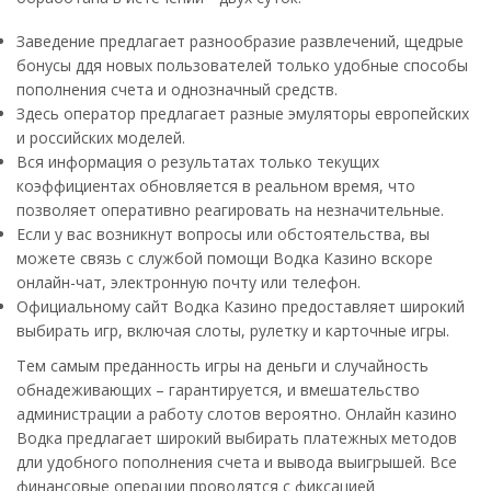
Заведение предлагает разнообразие развлечений, щедрые
бонусы ддя новых пользователей только удобные способы
пополнения счета и однозначный средств.
Здесь оператор предлагает разные эмуляторы европейских
и российских моделей.
Вся информация о результатах только текущих
коэффициентах обновляется в реальном время, что
позволяет оперативно реагировать на незначительные.
Если у вас возникнут вопросы или обстоятельства, вы
можете связь с службой помощи Водка Казино вскоре
онлайн-чат, электронную почту или телефон.
Официальному сайт Водка Казино предоставляет широкий
выбирать игр, включая слоты, рулетку и карточные игры.
Тем самым преданность игры на деньги и случайность
обнадеживающих – гарантируется, и вмешательство
администрации а работу слотов вероятно. Онлайн казино
Водка предлагает широкий выбирать платежных методов
дли удобного пополнения счета и вывода выигрышей. Все
финансовые операции проводятся с фиксацией