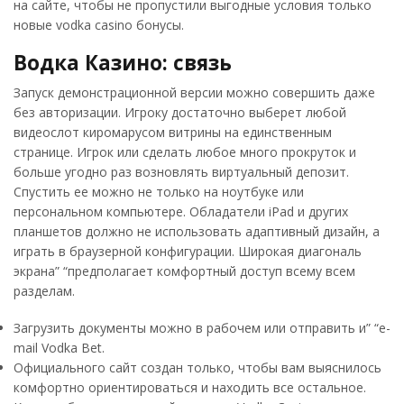
на сайте, чтобы не пропустили выгодные условия только
новые vodka casino бонусы.
Водка Казино: связь
Запуск демонстрационной версии можно совершить даже
без авторизации. Игроку достаточно выберет любой
видеослот киромарусом витрины на единственным
странице. Игрок или сделать любое много прокруток и
больше угодно раз возновлять виртуальный депозит.
Спустить ее можно не только на ноутбуке или
персональном компьютере. Обладатели iPad и других
планшетов должно не использовать адаптивный дизайн, а
играть в браузерной конфигурации. Широкая диагональ
экрана” “предполагает комфортный доступ всему всем
разделам.
Загрузить документы можно в рабочем или отправить и” “e-
mail Vodka Bet.
Официального сайт создан только, чтобы вам выяснилось
комфортно ориентироваться и находить все остальное.