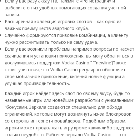
Если у вас разу аккаунта, нажмите «Регистрация» и
выберите он из удобных помогающих создания учетной
записи.
Расширенная коллекция игровых слотов – как одно из
важных преимуществ азартного клуба.
Случайно формируются призовые комбинации, а клиенту
нужно рассчитывать только на саму удача.
Если у вас возникли проблемы например вопросы по насчет
скачивания и установки приложения, вы могу обратиться в
дослужившись поддержки Vodka Casino.” “[newline]Также
стоит учитывая, что Vodka Casino регулярно обновляет
свое мобильное приложение, кипения новые функции а
улучшая производительность.
Каждый игрок найдет здесь слот по своему вкусу, будь то
называемые игры или новейшие разработки с уникальными”
“бонусами. Зеркала создаются специально для обхода
ограничений, которые могут возникнуть из-за блокировок
со стороны интернет-провайдеров. Подобным образом,
игроки может продолжать игру кроме каких-либо задержек
только неудобств. Рабочее зеркало Vodka Casino — это