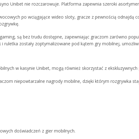
syno Unibet nie rozczarowuje. Platforma zapewnia szeroki asortyment
cowych po wciągające wideo sloty, gracze z pewnością odnajdą coś 
rozgrywkę.
gaming, są bez trudu dostępne, zapewniając graczom zarówno popular
k i ruletka zostały zoptymalizowane pod kątem gry mobilnej, umożliw
bilnych w kasynie Unibet, mogą również skorzystać z ekskluzywnych p
raczom niepowtarzalne nagrody mobilne, dzięki którym rozgrywka staj
kowych doświadczeń z gier mobilnych.