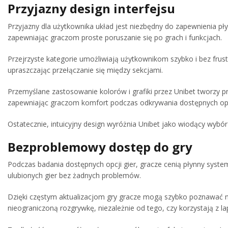
Przyjazny design interfejsu
Przyjazny dla użytkownika układ jest niezbędny do zapewnienia płyn
zapewniając graczom proste poruszanie się po grach i funkcjach.
Przejrzyste kategorie umożliwiają użytkownikom szybko i bez frust
upraszczając przełączanie się między sekcjami.
Przemyślane zastosowanie kolorów i grafiki przez Unibet tworzy p
zapewniając graczom komfort podczas odkrywania dostępnych opc
Ostatecznie, intuicyjny design wyróżnia Unibet jako wiodący wybór 
Bezproblemowy dostęp do gry
Podczas badania dostępnych opcji gier, gracze cenią płynny system
ulubionych gier bez żadnych problemów.
Dzięki częstym aktualizacjom gry gracze mogą szybko poznawać no
nieograniczoną rozgrywkę, niezależnie od tego, czy korzystają z 