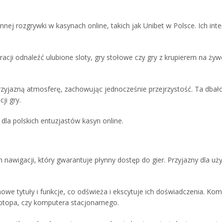
nej rozgrywki w kasynach online, takich jak Unibet w Polsce. Ich inte
racji odnaleźć ulubione sloty, gry stołowe czy gry z krupierem na ż
rzyjazną atmosferę, zachowując jednocześnie przejrzystość. Ta dbał
ji gry.
dla polskich entuzjastów kasyn online.
 nawigacji, który gwarantuje płynny dostęp do gier. Przyjazny dla uż
we tytuły i funkcje, co odświeża i ekscytuje ich doświadczenia. K
laptopa, czy komputera stacjonarnego.