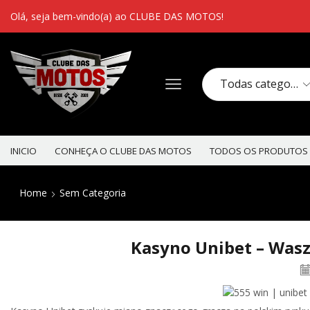
Olá, seja bem-vindo(a) ao CLUBE DAS MOTOS!
INICIO
CONHEÇA O CLUBE DAS MOTOS
TODOS OS PRODUTOS
Home
Sem Categoria
Kasyno Unibet – Was