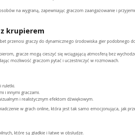
sposobów na wygraną, zapewniając graczom zaangażowanie i przyjemnoś
 z krupierem
ibet przenosi graczy do dynamicznego środowiska gier podobnego do
rupierom, gracze mogą cieszyć się wciągającą atmosferą bez wychodz
, dając możliwość graczom pytać i uczestniczyć w rozmowach.
ruletki.
i i innymi graczami.
izualnym i realistycznym efektom dźwiękowym.
dczenie w grach online, która jest tak samo emocjonująca, jak prz
nych, które są gładkie i łatwe w obsłudze.