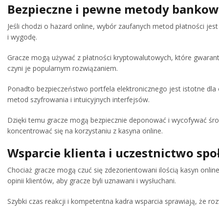
Bezpieczne i pewne metody banko
Jeśli chodzi o hazard online, wybór zaufanych metod płatności jes
i wygodę.
Gracze mogą używać z płatności kryptowalutowych, które gwarant
czyni je popularnym rozwiązaniem.
Ponadto bezpieczeństwo portfela elektronicznego jest istotne dla
metod szyfrowania i intuicyjnych interfejsów.
Dzięki temu gracze mogą bezpiecznie deponować i wycofywać śr
koncentrować się na korzystaniu z kasyna online.
Wsparcie klienta i uczestnictwo spo
Chociaż gracze mogą czuć się zdezorientowani ilością kasyn onlin
opinii klientów, aby gracze byli uznawani i wysłuchani.
Szybki czas reakcji i kompetentna kadra wsparcia sprawiają, że 