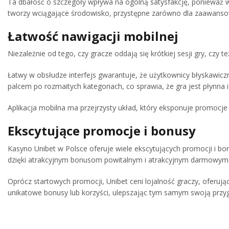
Ta dbałość o szczegóły wpływa na ogólną satysfakcję, ponieważ ws
tworzy wciągające środowisko, przystępne zarówno dla zaawansow
Łatwość nawigacji mobilnej
Niezależnie od tego, czy gracze oddają się krótkiej sesji gry, cz
Łatwy w obsłudze interfejs gwarantuje, że użytkownicy błyskawic
palcem po rozmaitych kategoriach, co sprawia, że gra jest płynna i
Aplikacja mobilna ma przejrzysty układ, który eksponuje promocje
Ekscytujące promocje i bonusy
Kasyno Unibet w Polsce oferuje wiele ekscytujących promocji i
dzięki atrakcyjnym bonusom powitalnym i atrakcyjnym darmowym sp
Oprócz startowych promocji, Unibet ceni lojalność graczy, oferuj
unikatowe bonusy lub korzyści, ulepszając tym samym swoją przyg