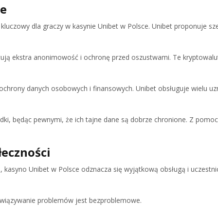
we
t kluczowy dla graczy w kasynie Unibet w Polsce. Unibet proponuje s
ują ekstra anonimowość i ochronę przed oszustwami. Te kryptowalut
 ochrony danych osobowych i finansowych. Unibet obsługuje wielu uzn
odki, będąc pewnymi, że ich tajne dane są dobrze chronione. Z p
łeczności
e, kasyno Unibet w Polsce odznacza się wyjątkową obsługą i uczestni
rozwiązywanie problemów jest bezproblemowe.