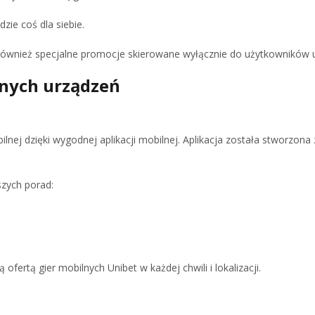
zie coś dla siebie.
ównież specjalne promocje skierowane wyłącznie do użytkowników 
nych urządzeń
nej dzięki wygodnej aplikacji mobilnej. Aplikacja została stworzona
szych porad:
fertą gier mobilnych Unibet w każdej chwili i lokalizacji.