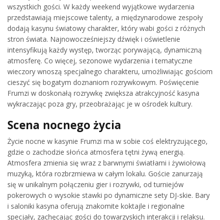
wszystkich gości. W każdy weekend wyjątkowe wydarzenia
przedstawiają miejscowe talenty, a międzynarodowe zespoły
dodają kasynu światowy charakter, który wabi gości z różnych
stron świata. Najnowocześniejszy dźwięk i oświetlenie
intensyfikują każdy występ, tworząc porywającą, dynamiczną
atmosferę. Co więcej, sezonowe wydarzenia i tematyczne
wieczory wnoszą specjalnego charakteru, umożliwiając gościom
cieszyć się bogatym doznaniom rozrywkowym. Poświęcenie
Frumzi w doskonałą rozrywkę zwiększa atrakcyjność kasyna
wykraczając poza gry, przeobrażając je w ośrodek kultury.
Scena nocnego życia
Życie nocne w kasynie Frumzi ma w sobie coś elektryzującego,
gdzie o zachodzie słońca atmosfera tętni żywą energią.
Atmosfera zmienia się wraz z barwnymi światłami i żywiołową
muzyką, która rozbrzmiewa w całym lokalu. Goście zanurzają
się w unikalnym połączeniu gier i rozrywki, od turniejów
pokerowych o wysokie stawki po dynamiczne sety DJ-skie. Bary
i saloniki kasyna oferują znakomite koktajle i regionalne
specjały, zachęcając gości do towarzyskich interakcji i relaksu.