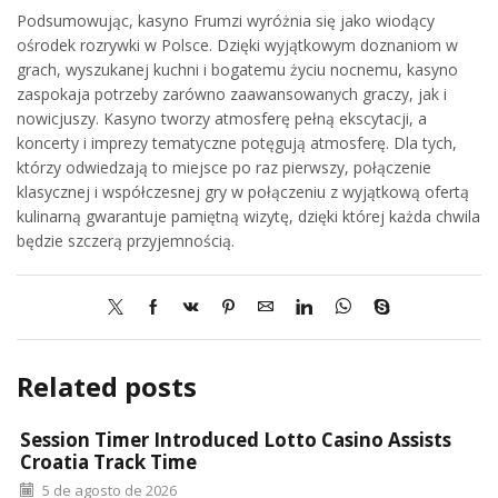
Podsumowując, kasyno Frumzi wyróżnia się jako wiodący
ośrodek rozrywki w Polsce. Dzięki wyjątkowym doznaniom w
grach, wyszukanej kuchni i bogatemu życiu nocnemu, kasyno
zaspokaja potrzeby zarówno zaawansowanych graczy, jak i
nowicjuszy. Kasyno tworzy atmosferę pełną ekscytacji, a
koncerty i imprezy tematyczne potęgują atmosferę. Dla tych,
którzy odwiedzają to miejsce po raz pierwszy, połączenie
klasycznej i współczesnej gry w połączeniu z wyjątkową ofertą
kulinarną gwarantuje pamiętną wizytę, dzięki której każda chwila
będzie szczerą przyjemnością.
Related posts
Session Timer Introduced Lotto Casino Assists
Croatia Track Time
5 de agosto de 2026