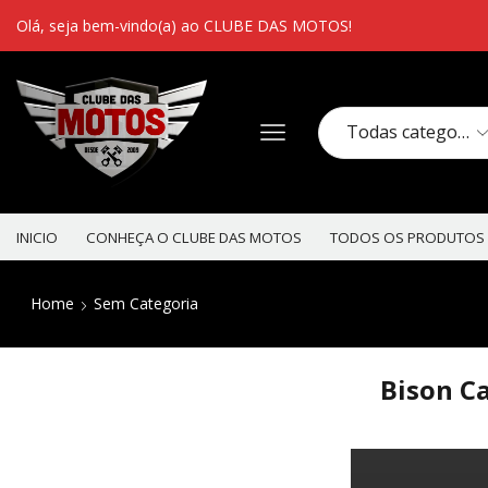
Olá, seja bem-vindo(a) ao CLUBE DAS MOTOS!
INICIO
CONHEÇA O CLUBE DAS MOTOS
TODOS OS PRODUTOS
Home
Sem Categoria
Bison Ca