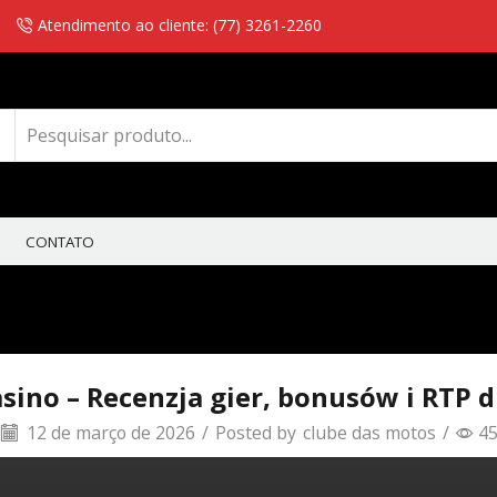
Atendimento ao cliente: (77) 3261-2260
CONTATO
sino – Recenzja gier, bonusów i RTP d
12 de março de 2026
/
Posted by
clube das motos
/
4