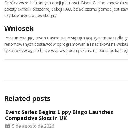
Oprócz wszechstronnych opcji płatności, Bison Casino zapewnia sz
poczty e-mail i obszernej sekcji FAQ, dzięki czemu pomoc jest za
użytkownika środowisko gry.
Wniosek
Podsumowując, Bison Casino staje się tętniącą życiem oazą dla gr
renomowanych dostawców oprogramowania i naciskowi na wskaźniki
tylko rozrywkę, ale także wyprawę pełną szans, nakłaniając każde
Related posts
Event Series Begins Lippy Bingo Launches
Competitive Slots in UK
5 de agosto de 2026