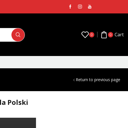
Cart
0
0
Return to previous page
la Polski
5