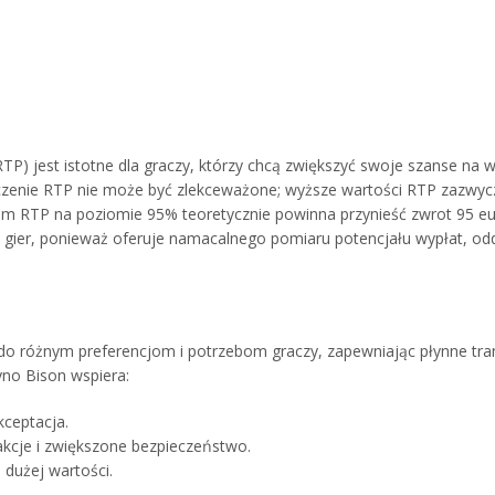
RTP) jest istotne dla graczy, którzy chcą zwiększyć swoje szanse na 
zenie RTP nie może być zlekceważone; wyższe wartości RTP zazwycz
em RTP na poziomie 95% teoretycznie powinna przynieść zwrot 95 eu
r, ponieważ oferuje namacalnego pomiaru potencjału wypłat, oddzia
do różnym preferencjom i potrzebom graczy, zapewniając płynne tra
yno Bison wspiera:
kceptacja.
sakcje i zwiększone bezpieczeństwo.
dużej wartości.