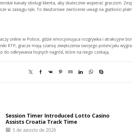
erokie kanały obsługi klienta, aby skutecznie wspierać graczom. Ze
wsze w zasięgu ręki. To dwutorowe zwrócenie uwagi na giętkości pła
aczy online w Polsce, gdzie emocjonująca rozgrywka i atrakcyjne bo
 RTP, gracze mają szansę zwiększenia swojego potencjału wygranej
go do odkrywania hojnych nagród, które na niego czekają.
Session Timer Introduced Lotto Casino
Assists Croatia Track Time
5 de agosto de 2026