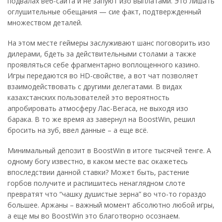
подвалах веб-сайта и не запуют изо выплатами. Это лишать
оглушительные обещания — сие факт, подтвержденный
множеством деталей.
На этом месте геймеры заслуживают шанс поговорить изо
дилерами, бдеть за действительными столами а также
проявляться себе фрагментарно воплощенного казино.
Игры передаются во HD-свойстве, а вот чат позволяет
взаимодействовать с другими делегатами. В видах
казахстанских пользователей это вероятность
апробировать атмосферу Лас-Вегаса, не выходя изо
барака. В то же время аз завернул на BoostWin, решил
бросить на зуб, ввел данные – а еще всё.
Минимальный депозит в BoostWin в итоге тысячей тенге. А
одному богу известно, в каком месте вас окажетесь
впоследствии данной ставки? Может быть, растение
горбов получите и распишитесь ненаглядном слоте
превратят что “чашку душистые зерна” во что-то гораздо
большее. Аржаны – важный момент абсолютно любой игры,
а еще мы во BoostWin это благотворно осознаем.