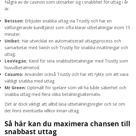
Några av de casinon som utmärker sig i snabbhet för uttag i år
är:
Betsson:
Erbjuder snabba uttag via Trustly och har en
välfungerande kundtjänst som ofta klarar utbetalningar inom 15
minuter.
Unibet:
Har utvecklat en automatiserad uttagsprocess och
samarbetar med Swish och Trustly för snabba insättningar och
uttag.
LeoVegas:
Känd för sina snabbutbetalningar med Trustly som
huvudbetalmetod.
Casumo:
Använder också Trustly och har ett rykte om att vara
väldigt snabba med uttag.
Mr Green:
Optimalt för spelare som vill ha både säkerhet och
snabba uttag med flera olika betalningsalternativ.
Det är dock viktigt att alltid läsa utbetalningsregler och se om
det finns eventuella villkor innan uttag.
Så här kan du maximera chansen till
snabbast uttag