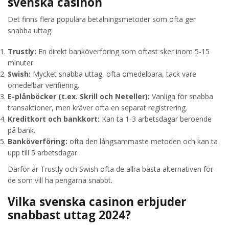
svenska casinon
Det finns flera populära betalningsmetoder som ofta ger
snabba uttag:
Trustly:
En direkt banköverföring som oftast sker inom 5-15
minuter.
Swish:
Mycket snabba uttag, ofta omedelbara, tack vare
omedelbar verifiering.
E-plånböcker (t.ex. Skrill och Neteller):
Vanliga för snabba
transaktioner, men kräver ofta en separat registrering.
Kreditkort och bankkort:
Kan ta 1-3 arbetsdagar beroende
på bank.
Banköverföring:
ofta den långsammaste metoden och kan ta
upp till 5 arbetsdagar.
Därför är Trustly och Swish ofta de allra bästa alternativen för
de som vill ha pengarna snabbt.
Vilka svenska casinon erbjuder
snabbast uttag 2024?