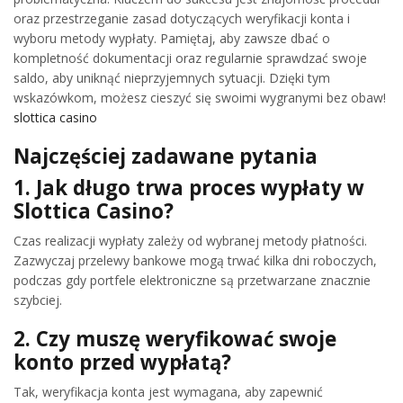
oraz przestrzeganie zasad dotyczących weryfikacji konta i
wyboru metody wypłaty. Pamiętaj, aby zawsze dbać o
kompletność dokumentacji oraz regularnie sprawdzać swoje
saldo, aby uniknąć nieprzyjemnych sytuacji. Dzięki tym
wskazówkom, możesz cieszyć się swoimi wygranymi bez obaw!
slottica casino
Najczęściej zadawane pytania
1. Jak długo trwa proces wypłaty w
Slottica Casino?
Czas realizacji wypłaty zależy od wybranej metody płatności.
Zazwyczaj przelewy bankowe mogą trwać kilka dni roboczych,
podczas gdy portfele elektroniczne są przetwarzane znacznie
szybciej.
2. Czy muszę weryfikować swoje
konto przed wypłatą?
Tak, weryfikacja konta jest wymagana, aby zapewnić