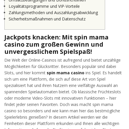
Loyalitätsprogramme und VIP-Vorteile
Zahlungsmethoden und Auszahlungsabwicklung
Sicherheitsmaßnahmen und Datenschutz
Jackpots knacken: Mit spin mama
casino zum großen Gewinn und
unvergesslichem Spielspaß!
Die Welt der Online-Casinos ist aufregend und bietet unzählige
Möglichkeiten für Glücksritter. Besonders populär sind dabei
Slots, und hier kommt
spin mama casino
ins Spiel. Es handelt
sich um eine Plattform, die sich auf diese Art von Spiel
spezialisiert hat und ihren Nutzern eine vielfältige Auswahl an
spannenden Spielautomaten bietet. Ob klassische Früchteslots
oder moderne Video-Slots mit innovativen Funktionen – hier
findet jeder seinen Favoriten. Doch was macht spin mama
casino so besonders und wie kann man hier das bestmögliche
Spielerlebnis genießen? In diesem Artikel werden wir die
Feinheiten dieser Plattform erkunden und Ihnen alle wichtigen