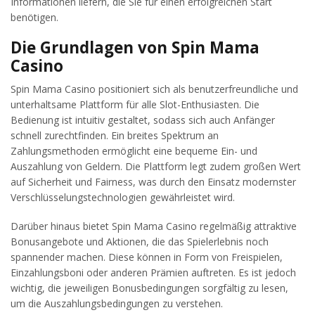
Informationen liefern, die Sie für einen erfolgreichen Start
benötigen.
Die Grundlagen von Spin Mama
Casino
Spin Mama Casino positioniert sich als benutzerfreundliche und
unterhaltsame Plattform für alle Slot-Enthusiasten. Die
Bedienung ist intuitiv gestaltet, sodass sich auch Anfänger
schnell zurechtfinden. Ein breites Spektrum an
Zahlungsmethoden ermöglicht eine bequeme Ein- und
Auszahlung von Geldern. Die Plattform legt zudem großen Wert
auf Sicherheit und Fairness, was durch den Einsatz modernster
Verschlüsselungstechnologien gewährleistet wird.
Darüber hinaus bietet Spin Mama Casino regelmäßig attraktive
Bonusangebote und Aktionen, die das Spielerlebnis noch
spannender machen. Diese können in Form von Freispielen,
Einzahlungsboni oder anderen Prämien auftreten. Es ist jedoch
wichtig, die jeweiligen Bonusbedingungen sorgfältig zu lesen,
um die Auszahlungsbedingungen zu verstehen.