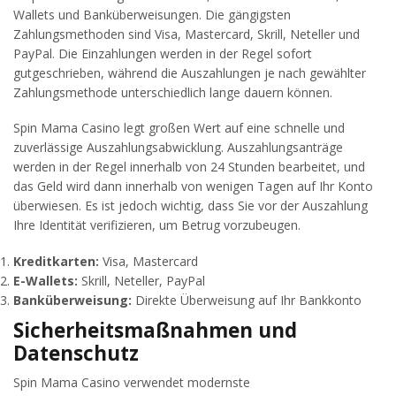
Wallets und Banküberweisungen. Die gängigsten
Zahlungsmethoden sind Visa, Mastercard, Skrill, Neteller und
PayPal. Die Einzahlungen werden in der Regel sofort
gutgeschrieben, während die Auszahlungen je nach gewählter
Zahlungsmethode unterschiedlich lange dauern können.
Spin Mama Casino legt großen Wert auf eine schnelle und
zuverlässige Auszahlungsabwicklung. Auszahlungsanträge
werden in der Regel innerhalb von 24 Stunden bearbeitet, und
das Geld wird dann innerhalb von wenigen Tagen auf Ihr Konto
überwiesen. Es ist jedoch wichtig, dass Sie vor der Auszahlung
Ihre Identität verifizieren, um Betrug vorzubeugen.
Kreditkarten:
Visa, Mastercard
E-Wallets:
Skrill, Neteller, PayPal
Banküberweisung:
Direkte Überweisung auf Ihr Bankkonto
Sicherheitsmaßnahmen und
Datenschutz
Spin Mama Casino verwendet modernste