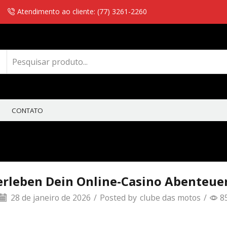
Atendimento ao cliente: (77) 3261-2260
CONTATO
rleben Dein Online-Casino Abenteuer
28 de janeiro de 2026
/
Posted by
clube das motos
/
8