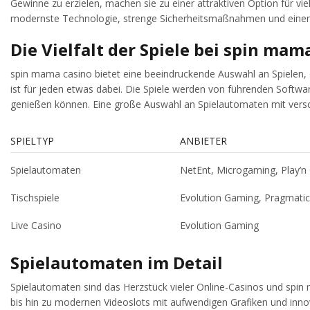
Gewinne zu erzielen, machen sie zu einer attraktiven Option für v
modernste Technologie, strenge Sicherheitsmaßnahmen und einen
Die Vielfalt der Spiele bei spin mam
spin mama casino bietet eine beeindruckende Auswahl an Spielen, 
ist für jeden etwas dabei. Die Spiele werden von führenden Software
genießen können. Eine große Auswahl an Spielautomaten mit vers
SPIELTYP
ANBIETER
Spielautomaten
NetEnt, Microgaming, Play’n
Tischspiele
Evolution Gaming, Pragmatic
Live Casino
Evolution Gaming
Spielautomaten im Detail
Spielautomaten sind das Herzstück vieler Online-Casinos und spin m
bis hin zu modernen Videoslots mit aufwendigen Grafiken und innova