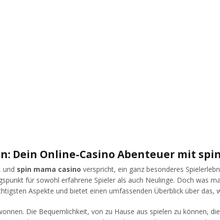
n: Dein Online-Casino Abenteuer mit spin
n, und
spin mama casino
verspricht, ein ganz besonderes Spielerlebni
gangspunkt für sowohl erfahrene Spieler als auch Neulinge. Doch was 
wichtigsten Aspekte und bietet einen umfassenden Überblick über das,
nnen. Die Bequemlichkeit, von zu Hause aus spielen zu können, die Vi