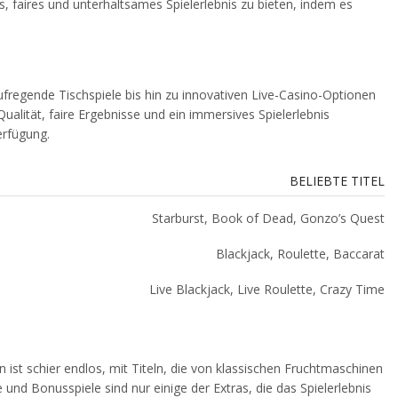
es, faires und unterhaltsames Spielerlebnis zu bieten, indem es
fregende Tischspiele bis hin zu innovativen Live-Casino-Optionen
ualität, faire Ergebnisse und ein immersives Spielerlebnis
erfügung.
BELIEBTE TITEL
Starburst, Book of Dead, Gonzo’s Quest
Blackjack, Roulette, Baccarat
Live Blackjack, Live Roulette, Crazy Time
ist schier endlos, mit Titeln, die von klassischen Fruchtmaschinen
und Bonusspiele sind nur einige der Extras, die das Spielerlebnis