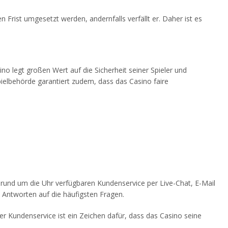
Frist umgesetzt werden, andernfalls verfällt er. Daher ist es
no legt großen Wert auf die Sicherheit seiner Spieler und
elbehörde garantiert zudem, dass das Casino faire
en rund um die Uhr verfügbaren Kundenservice per Live-Chat, E-Mail
 Antworten auf die häufigsten Fragen.
r Kundenservice ist ein Zeichen dafür, dass das Casino seine