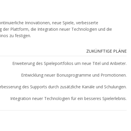
ntinuierliche Innovationen, neue Spiele, verbesserte
 der Plattform, die Integration neuer Technologien und die
inos zu festigen.
ZUKÜNFTIGE PLÄNE
Erweiterung des Spieleportfolios um neue Titel und Anbieter.
Entwicklung neuer Bonusprogramme und Promotionen.
rbesserung des Supports durch zusätzliche Kanäle und Schulungen.
Integration neuer Technologien für ein besseres Spielerlebnis.