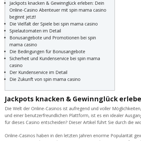
Jackpots knacken & Gewinnglück erleben: Dein
Online-Casino Abenteuer mit spin mama casino
beginnt jetzt!
Die Vielfalt der Spiele bei spin mama casino
Spielautomaten im Detail
Bonusangebote und Promotionen bei spin
mama casino
Die Bedingungen für Bonusangebote
Sicherheit und Kundenservice bei spin mama
casino
Der Kundenservice im Detail
Die Zukunft von spin mama casino
Jackpots knacken & Gewinnglück erlebe
Die Welt der Online-Casinos ist aufregend und voller Möglichkeite
und einer benutzerfreundlichen Plattform, ist es ein idealer Aus
für dieses Casino entscheiden? Dieser Artikel führt Sie durch die 
Online-Casinos haben in den letzten Jahren enorme Popularität gewo