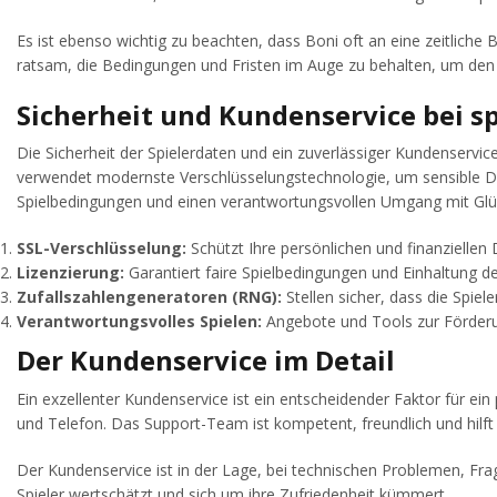
Es ist ebenso wichtig zu beachten, dass Boni oft an eine zeitliche
ratsam, die Bedingungen und Fristen im Auge zu behalten, um den 
Sicherheit und Kundenservice bei s
Die Sicherheit der Spielerdaten und ein zuverlässiger Kundenservic
verwendet modernste Verschlüsselungstechnologie, um sensible Da
Spielbedingungen und einen verantwortungsvollen Umgang mit Glüc
SSL-Verschlüsselung:
Schützt Ihre persönlichen und finanziellen 
Lizenzierung:
Garantiert faire Spielbedingungen und Einhaltung de
Zufallszahlengeneratoren (RNG):
Stellen sicher, dass die Spiele
Verantwortungsvolles Spielen:
Angebote und Tools zur Förderu
Der Kundenservice im Detail
Ein exzellenter Kundenservice ist ein entscheidender Faktor für ein
und Telefon. Das Support-Team ist kompetent, freundlich und hilft
Der Kundenservice ist in der Lage, bei technischen Problemen, Fra
Spieler wertschätzt und sich um ihre Zufriedenheit kümmert.