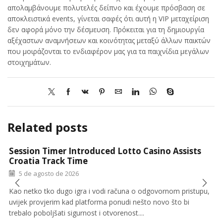
απολαμβάνουμε πολυτελές δείπνο και έχουμε πρόσβαση σε
αποκλειστικά events, γίνεται σαφές ότι αυτή η VIP μεταχείριση
δεν αφορά μόνο την δέσμευση. Πρόκειται για τη δημιουργία
αξέχαστων αναμνήσεων και κοινότητας μεταξύ άλλων παικτών
που μοιράζονται το ενδιαφέρον μας για τα παιχνίδια μεγάλων
στοιχημάτων.
Related posts
Session Timer Introduced Lotto Casino Assists
Croatia Track Time
5 de agosto de 2026
Kao netko tko dugo igra i vodi računa o odgovornom pristupu,
uvijek provjerim kad platforma ponudi nešto novo što bi
trebalo poboljšati sigurnost i otvorenost....