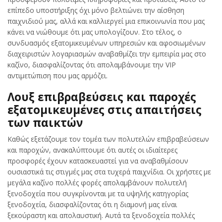
επίπεδο υποστήριξης όχι μόνο βελτιώνει την αίσθηση
παιχνιδιού μας, αλλά και καλλιεργεί μια επικοινωνία που μας
κάνει να νιώθουμε ότι μας υπολογίζουν. Στο τέλος, ο
συνδυασμός εξατομικευμένων υπηρεσιών και αφοσιωμένων
διαχειριστών λογαριασμών αναβαθμίζει την εμπειρία μας στο
καζίνο, διασφαλίζοντας ότι απολαμβάνουμε την VIP
αντιμετώπιση που μας αρμόζει.
Λουξ επιβραβεύσεις και παροχές
εξατομικευμένες στις απαιτήσεις
των παικτών
Καθώς εξετάζουμε τον τομέα των πολυτελών επιβραβεύσεων
και παροχών, ανακαλύπτουμε ότι αυτές οι ιδιαίτερες
προσφορές έχουν κατασκευαστεί για να αναβαθμίσουν
ουσιαστικά τις στιγμές μας στα τυχερά παιχνίδια. Οι χρήστες με
μεγάλα καζίνο πολλές φορές απολαμβάνουν πολυτελή
ξενοδοχεία που συγκρίνονται με τα υψηλής κατηγορίας
ξενοδοχεία, διασφαλίζοντας ότι η διαμονή μας είναι
ξεκούραστη και απολαυστική. Αυτά τα ξενοδοχεία πολλές