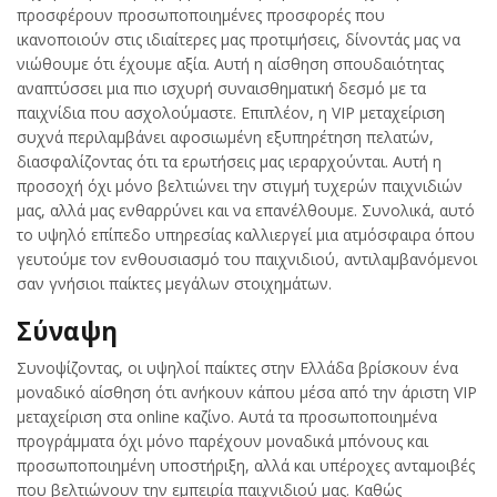
προσφέρουν προσωποποιημένες προσφορές που
ικανοποιούν στις ιδιαίτερες μας προτιμήσεις, δίνοντάς μας να
νιώθουμε ότι έχουμε αξία. Αυτή η αίσθηση σπουδαιότητας
αναπτύσσει μια πιο ισχυρή συναισθηματική δεσμό με τα
παιχνίδια που ασχολούμαστε. Επιπλέον, η VIP μεταχείριση
συχνά περιλαμβάνει αφοσιωμένη εξυπηρέτηση πελατών,
διασφαλίζοντας ότι τα ερωτήσεις μας ιεραρχούνται. Αυτή η
προσοχή όχι μόνο βελτιώνει την στιγμή τυχερών παιχνιδιών
μας, αλλά μας ενθαρρύνει και να επανέλθουμε. Συνολικά, αυτό
το υψηλό επίπεδο υπηρεσίας καλλιεργεί μια ατμόσφαιρα όπου
γευτούμε τον ενθουσιασμό του παιχνιδιού, αντιλαμβανόμενοι
σαν γνήσιοι παίκτες μεγάλων στοιχημάτων.
Σύναψη
Συνοψίζοντας, οι υψηλοί παίκτες στην Ελλάδα βρίσκουν ένα
μοναδικό αίσθηση ότι ανήκουν κάπου μέσα από την άριστη VIP
μεταχείριση στα online καζίνο. Αυτά τα προσωποποιημένα
προγράμματα όχι μόνο παρέχουν μοναδικά μπόνους και
προσωποποιημένη υποστήριξη, αλλά και υπέροχες ανταμοιβές
που βελτιώνουν την εμπειρία παιχνιδιού μας. Καθώς