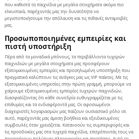
που καθιστά τα παιχνίδια με μεγάλα στοιχήματα ακόμα πιο
ελκυστικά, παρέχοντάς μας την δυνατότητα να
μεγιστοποιήσουμε την απόλαυση και τις πιθανές ανταμοιβές
μας.
Προσωποποιημένες εμπειρίες και
πιστή υποστήριξη
Πέρα από τα μοναδικά μπόνους, τα περιβάλλοντα τυχερών
παιχνιδιών με μεγάλα στοιχήματα μας προσφέρουν
εξατομικευμένες εμπειρίες και προσηλωμένη υποστήριξη που
πραγματικά καλύπτουν τις ανάγκες μας ως VIP παίκτες. Με τις
εξατομικευμένες υπηρεσίες στην πρώτη γραμμή, μπορούμε να
χαίρουμε εξατομικευμένες εμπειρίες τυχερών παιχνιδιών,
διασφαλίζοντας ότι κάθε συνεδρία ευθυγραμμίζεται με τις
επιθυμίες και τα ενδιαφέροντά μας. Οι αφοσιωμένοι
διαχειριστές λογαριασμών μας παίζουν ουσιαστικό ρόλο σε
αυτό, παρέχοντάς μας άμεση βοήθεια και εξειδικευμένες
συμβουλές όταν χρειάζεται. Κατανοούν τις συμπεριφορές και
τις προσδοκίες μας στα τυχερά παιχνίδια, επιτρέποντάς τους να
προσφέρουν πολύτιμες πληροφορίες και προτάσεις. Αυτό το