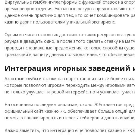
Виртуальные гэмблинг-платформы с функцией ставок на спор
времяпрепровождения. Указанные ресурсы предоставляют не то
Данное очень практично для тех, кто хочет комбинировать р
казино
дарит пользователям уникальный экспириенс.
Одним из числа основных достоинств таких ресурсов выступа
раунда в двадцать одно, а после этого сделать ставку на мат
проводят специальные предложения, которые способны суще
транзакций и защиту данных пользователей, что обеспечивае
Интеграция игорных заведений 
Азартные клубы и ставки на спорт становятся все более свя
которые позволяют игрокам переходить между игровыми авто
не только улучшает игровой интерфейс, но и усиливает участ
На основании последним анализам, около 70% клиентов предп
официальный сайт казино 7К, обеспечивает больше опций дл
помогают анализировать интересы геймеров и давать индиви
Важно заметить, что интеграция ещё позволяет казино и 7K 