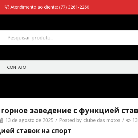
Atendimento ao cliente: (77) 3261-2260
CONTATO
горное заведение с функцией став
13 de agosto de 2025
/
Posted by
clube das motos
/
13
ией ставок на спорт