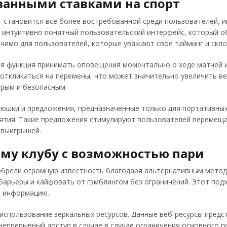
ванными ставками на спорт
 становится все более востребованной среди пользователей, и
 интуитивно понятный пользовательский интерфейс, который 
ачимо для пользователей, которые уважают свое тайминг и скло
я функция принимать оповещения моментально о ходе матчей и
 откликаться на перемены, что может значительно увеличить в
трым и безопасным.
юшки и предложения, предназначенные только для портативных
тия. Такие предложения стимулируют пользователей перемещат
 выигрышей.
му клубу с возможностью пари
иобрели огромную известность благодаря альтернативным метод
арьеры и кайфовать от гэмблингом без ограничений. Этот подх
ю информацию.
спользование зеркальных ресурсов. Данные веб-ресурсы предс
 непрерывный доступ в случае в случае ограничения основного 