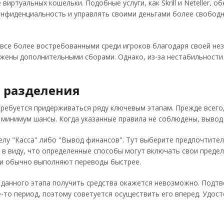
ртуальных кошельки. Подобные услуги, как Skrill и Neteller, 
иденциальность и управлять своими деньгами более свободно.
ся все более востребованными среди игроков благодаря своей н
жены дополнительными сборами. Однако, из-за нестабильности
о разделения
ребуется придерживаться ряду ключевым этапам. Прежде всего,
 минимум шансы. Когда указанные правила не соблюдены, вывод
елу "Касса" либо "Вывод финансов". Тут выберите предпочтите
в виду, что определенные способы могут включать свои предел
ьки обычно выполняют переводы быстрее.
о данного этапа получить средства окажется невозможно. Подт
-то период, поэтому советуется осуществить его вперед. Удос