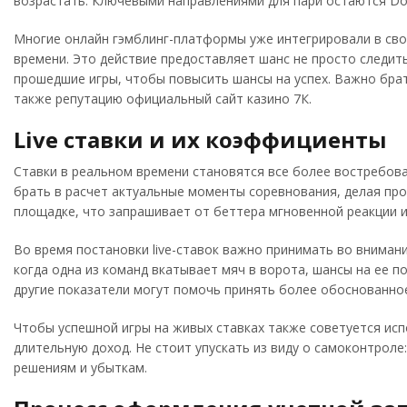
возрастать. Ключевыми направлениями для пари остаются Dot
Многие онлайн гэмблинг-платформы уже интегрировали в сво
времени. Это действие предоставляет шанс не просто следит
прошедшие игры, чтобы повысить шансы на успех. Важно брать
также репутацию официальный сайт казино 7К.
Live ставки и их коэффициенты
Ставки в реальном времени становятся все более востребова
брать в расчет актуальные моменты соревнования, делая про
площадке, что запрашивает от беттера мгновенной реакции и
Во время постановки live-ставок важно принимать во вниман
когда одна из команд вкатывает мяч в ворота, шансы на ее п
другие показатели могут помочь принять более обоснованно
Чтобы успешной игры на живых ставках также советуется ис
длительную доход. Не стоит упускать из виду о самоконтро
решениям и убыткам.