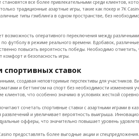
т становятся все более привлекательными среди клиентов, кот
лько традиционные азартные игры, такие как покер и 7K Casino
азличные типы гэмблинга в одном пространстве, без необходимо
ет возможность оперативного переключения между различными а
ч по футболу в режиме реального времени. Вдобавок, различные 
ственно повысить вероятность победы. Необходимо отметить,
т комфорт и безопасность игры.
и спортивных ставок
занными, создавая неповторимые перспективы для участников. 
матами и беттингом на спорт без необходимости изменения уч
ие клиентов, что особенно значимо в условиях жесткой соревно
очитают сочетать спортивные ставки с азартными играми в кази
я развлечений и увеличивает вероятность выигрыша. Инновацио
дуальные офферы, что значительно повышает уровень удовлет
Casino предоставлять более выгодные акции и спецпредложения