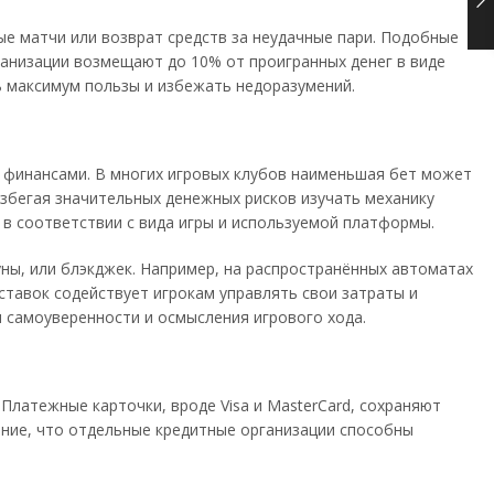
е матчи или возврат средств за неудачные пари. Подобные
ганизации возмещают до 10% от проигранных денег в виде
ь максимум пользы и избежать недоразумений.
 финансами. В многих игровых клубов наименьшая бет может
избегая значительных денежных рисков изучать механику
в соответствии с вида игры и используемой платформы.
ны, или блэкджек. Например, на распространённых автоматах
 ставок содействует игрокам управлять свои затраты и
я самоуверенности и осмысления игрового хода.
Платежные карточки, вроде Visa и MasterCard, сохраняют
ание, что отдельные кредитные организации способны