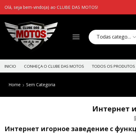
Olá, seja bem-vindo(a) ao CLUBE DAS MOTOS!
INICIO
CONHEÇA O CLUBE DAS MOTOS
TODOS OS PRODUTOS
Home
Sem Categoria
Интернет и
Интернет игорное заведение с функц