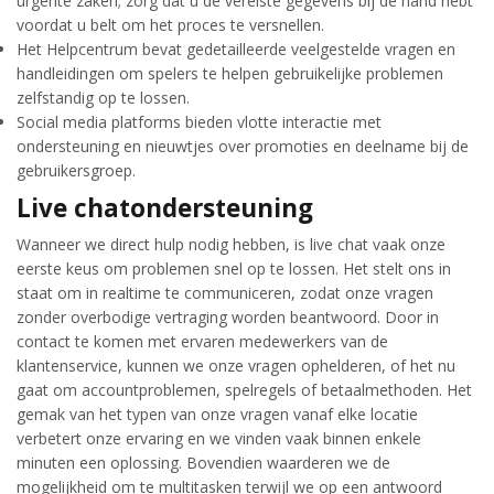
urgente zaken; zorg dat u de vereiste gegevens bij de hand hebt
voordat u belt om het proces te versnellen.
Het Helpcentrum bevat gedetailleerde veelgestelde vragen en
handleidingen om spelers te helpen gebruikelijke problemen
zelfstandig op te lossen.
Social media platforms bieden vlotte interactie met
ondersteuning en nieuwtjes over promoties en deelname bij de
gebruikersgroep.
Live chatondersteuning
Wanneer we direct hulp nodig hebben, is live chat vaak onze
eerste keus om problemen snel op te lossen. Het stelt ons in
staat om in realtime te communiceren, zodat onze vragen
zonder overbodige vertraging worden beantwoord. Door in
contact te komen met ervaren medewerkers van de
klantenservice, kunnen we onze vragen ophelderen, of het nu
gaat om accountproblemen, spelregels of betaalmethoden. Het
gemak van het typen van onze vragen vanaf elke locatie
verbetert onze ervaring en we vinden vaak binnen enkele
minuten een oplossing. Bovendien waarderen we de
mogelijkheid om te multitasken terwijl we op een antwoord