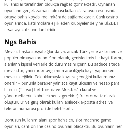
kullanıcılar tarafından oldukça rağbet görmektedir. Oynanan
oyunların gerçek zamanlı olması kullanıcılara oyun esnasında
ortaya bahis koyabilme imkânı da sağlamaktadır. Canlı casino
oyunlarında, katılımcılara eşlik eden krupiyeler de yine BİZBET
fırsat ayrıcalıklarından biridir.
Ngs Bahis
Mevcut başka sosyal ağlar da va, ancak Türkiye’de az bilinen ve
popüler olmayanlardan. Son olarak, genişletilmiş bir kayıt formu,
alanların kişisel verilerle doldurulmasını içerir. Bu sadece sitede
mevcuttur, yani mobil uygulama aracılığıyla kayıt yaptırırken
mevcut değildir. Tek tıklamayla kayıt seçeneğini kullanmanız
önerilir – bununla beraber yalnızca kayıt ülkesini ve hesap para
birimini (TL var) belirtmeniz ve Mostbet’in kural ve
yönetmeliklerini kabul etmeniz gerekir. Şifre otomatik olarak
oluşturulur ve giriş olarak kullanılabilecek e-posta adresi ve
telefon numarası profilde belirtilebilir.
Bonusun kullanım alanı spor bahisleri, slot machine game
oyunları, canlı on line casino oyunları olacaktır. Bu oyunların her