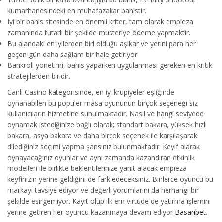
kumarhanesindeki en muhafazakar bahistir.
Iyi bir bahis sitesinde en önemli kriter, tam olarak empieza
zamanında tutarlı bir şekilde musteriye ödeme yapmaktir.
Bu alandaki en iyilerden biri olduğu aşikar ve yerini para her
geçen gün daha sağlam bir hale getiriyor.
Bankroll yönetimi, bahis yaparken uygulanması gereken en kritik
stratejilerden biridir.
Canlı Casino kategorisinde, en iyi krupiyeler eşliğinde
oynanabilen bu popüler masa oyununun birçok seçeneği siz
kullanıcıların hizmetine sunulmaktadır. Nasıl ve hangi seviyede
oynamak istediğinize bağlı olarak; standart bakara, yüksek hızlı
bakara, asya bakara ve daha birçok seçenek ile karşılaşarak
dilediğiniz seçimi yapma şansınız bulunmaktadır. Keyif alarak
oynayacağınız oyunlar ve aynı zamanda kazandıran etkinlik
modelleri ile birlikte beklentilerinize yanıt alacak empieza
keyfinizin yerine geldiğini de fark edeceksiniz. Binlerce oyuncu bu
markayı tavsiye ediyor ve değerli yorumlarını da herhangi bir
şekilde esirgemiyor. Kayıt olup ilk em virtude de yatırma işlemini
yerine getiren her oyuncu kazanmaya devam ediyor
Basaribet
.