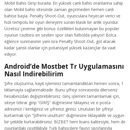
Mobil Bahis Girişi burada. En yüksek canlı bahis oranlarına sahip
olan Mobil bahis sitesinde zaman geçirmeden hemen canlı
bahise başla. Penalty Shoot-Out, oyunculara heyecan verici ve
hızlı tempolu bir oyun deneyimi sunan klasik bir anlık oyundur.
Ücretsiz çevirme gibi bonus özellikleri bulunmayan bu popüler
oyunun cazibesi en sevilen spor olan futbolda yatıyor! Bolca
eğlence sunmasının yanı sıra Penalty Shoot-Out, gol atacak
kadar şanslı olanlar için potansiyel yüksek kazançlar da vaat
ediyor.
Android’de Mostbet Tr Uygulamasını
Nasıl Indirebilirim
Şifre oluşturma, kayıt işleminiz tamamlandıktan hemen sonra, 1
tıklamayla sağlanmaktadır. Bunu şifreyi sonrasında dilerseniz
hesabınızdan değiştirebilirsiniz. Giriş işlemini tamamlamak için,
siteye tekrar girip “GİRİŞ” düğmesine tıklayınız ve e-posta
adresinizi / kimliğinizi ve şifrenizi giriniz. Unutulan bir şifreyi
kurtarmak için “Şifremi unuttum” düğmesine tıklayabilir ve uygun
bir şekilde kurtarabilirsiniz. BİZBET hem lisans kalitesiyle, hem de
oyunlardaki çeşitliliğiyle Türk bahisçilere favori sporlarında