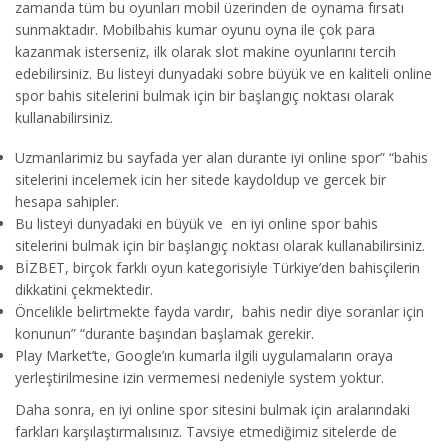
zamanda tüm bu oyunları mobil üzerinden de oynama fırsatı
sunmaktadır. Mobilbahis kumar oyunu oyna ile çok para
kazanmak isterseniz, ilk olarak slot makine oyunlarını tercih
edebilirsiniz. Bu listeyi dunyadaki sobre büyük ve en kaliteli online
spor bahis sitelerini bulmak için bir başlangıç noktası olarak
kullanabilirsiniz.
Uzmanlarimiz bu sayfada yer alan durante iyi online spor” “bahis
sitelerini incelemek icin her sitede kaydoldup ve gercek bir
hesapa sahipler.
Bu listeyi dunyadaki en büyük ve en iyi online spor bahis
sitelerini bulmak için bir başlangıç noktası olarak kullanabilirsiniz.
BİZBET, birçok farklı oyun kategorisiyle Türkiye’den bahisçilerin
dikkatini çekmektedir.
Öncelikle belirtmekte fayda vardır, bahis nedir diye soranlar için
konunun” “durante başından başlamak gerekir.
Play Market’te, Google’ın kumarla ilgili uygulamaların oraya
yerleştirilmesine izin vermemesi nedeniyle system yoktur.
Daha sonra, en iyi online spor sitesini bulmak için aralarındaki
farkları karşılaştırmalısınız. Tavsiye etmediğimiz sitelerde de