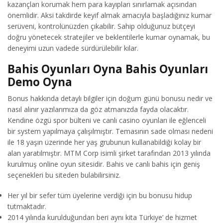
kazançları korumak hem para kayıpları sınırlamak açısından
önemlidir. Aksi takdirde keyif almak amacıyla başladığınız kumar
serüveni, kontrolünüzden çıkabilir. Sahip olduğunuz bütçeyi
doğru yönetecek stratejiler ve beklentilerle kumar oynamak, bu
deneyimi uzun vadede sürdürülebilir kılar.
Bahis Oyunları Oyna Bahis Oyunları
Demo Oyna
Bonus hakkında detaylı bilgiler için doğum günü bonusu nedir ve
nasıl alınır yazılarımıza da göz atmanızda fayda olacaktır.
Kendine özgü spor bülteni ve canlı casino oyunları ile eğlenceli
bir system yapılmaya çalışılmıştır. Temasının sade olması nedeni
ile 18 yaşın üzerinde her yaş grubunun kullanabildiği kolay bir
alan yaratılmıştır. MTM Corp isimli şirket tarafından 2013 yılında
kurulmuş online oyun sitesidir. Bahis ve canlı bahis için geniş
seçenekleri bu siteden bulabilirsiniz.
Her yıl bir sefer tüm üyelerine verdiği için bu bonusu hidup
tutmaktadır.
2014 yılında kurulduğundan beri aynı kita Türkiye’ de hizmet