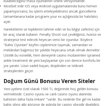
bulabileceğiniz masa oyunlarının online versiyonlarıdır.
Mostbet indir iOS veya Android uygulamalarında bunu hemen
yapamıyorsanız, bu işlemi erteleyebilirsiniz ancak güncelleme
tamamlanana kadar programı your ex açtığınızda bir hatırlatıcı
açılır.
Hareketlerini ve tepkilerini tahmin edin ve bu bilgiyi zaferiniz için
bir araç olarak kullanın. Penalty Shoot-out çevikliğinizi, hızınızı ve
stratejinizi test edecek heyecan verici bir oyundur. Böylece
“Bahis Oyunları” keyfini ceplerimize taşımak, zamandan ve
mekândan bağımsız bir şekilde heyecana ortak olmak demektir.
Üstelik bu esneklik, hem deneyimli casino müdavimleri sprained
ankle treatment de yeni başlayanlar için son derece konforlu bir
joe yaratır. Uzun vadeli başarı, disiplinden ve istikrarlı
stratejilerden geçer.
Doğum Günü Bonusu Veren Siteler
Yeni üyelere özel olarak 1500 TL değerinde hoş geldin bonusu
vermektedir. Casino oyunu ve canlı casino oyunu alanında
bahisten daha fazla imkanı” “vardır. Bu nedenle the girl ne kadar
bahis sitesi gibi görünse de aslında bir casino sitesidir diyebiliriz.