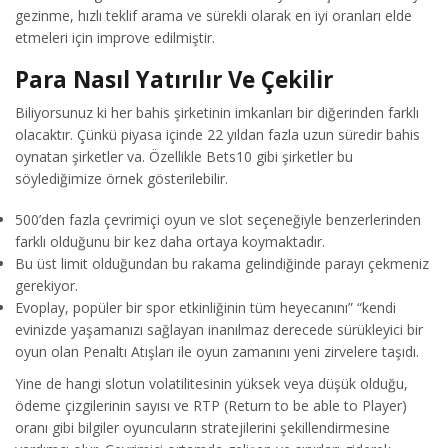
gezinme, hızlı teklif arama ve sürekli olarak en iyi oranları elde
etmeleri için improve edilmiştir.
Para Nasıl Yatırılır Ve Çekilir
Biliyorsunuz ki her bahis şirketinin imkanları bir diğerinden farklı
olacaktır. Çünkü piyasa içinde 22 yıldan fazla uzun süredir bahis
oynatan şirketler va. Özellikle Bets10 gibi şirketler bu
söylediğimize örnek gösterilebilir.
500’den fazla çevrimiçi oyun ve slot seçeneğiyle benzerlerinden
farklı olduğunu bir kez daha ortaya koymaktadır.
Bu üst limit olduğundan bu rakama gelindiğinde parayı çekmeniz
gerekiyor.
Evoplay, popüler bir spor etkinliğinin tüm heyecanını” “kendi
evinizde yaşamanızı sağlayan inanılmaz derecede sürükleyici bir
oyun olan Penaltı Atışları ile oyun zamanını yeni zirvelere taşıdı.
Yine de hangi slotun volatilitesinin yüksek veya düşük olduğu,
ödeme çizgilerinin sayısı ve RTP (Return to be able to Player)
oranı gibi bilgiler oyuncuların stratejilerini şekillendirmesine