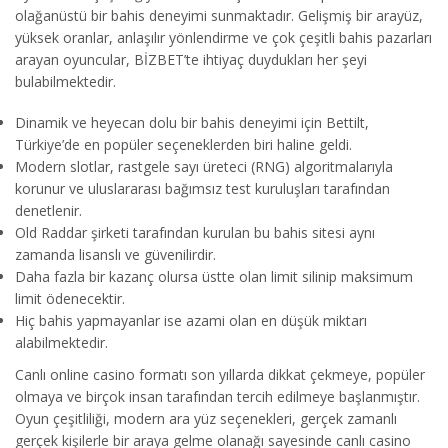
olağanüstü bir bahis deneyimi sunmaktadır. Gelişmiş bir arayüz,
yüksek oranlar, anlaşılır yönlendirme ve çok çeşitli bahis pazarları
arayan oyuncular, BİZBET’te ihtiyaç duydukları her şeyi
bulabilmektedir.
Dinamik ve heyecan dolu bir bahis deneyimi için Bettilt,
Türkiye’de en popüler seçeneklerden biri haline geldi.
Modern slotlar, rastgele sayı üreteci (RNG) algoritmalarıyla
korunur ve uluslararası bağımsız test kuruluşları tarafından
denetlenir.
Old Raddar şirketi tarafından kurulan bu bahis sitesi aynı
zamanda lisanslı ve güvenilirdir.
Daha fazla bir kazanç olursa üstte olan limit silinip maksimum
limit ödenecektir.
Hiç bahis yapmayanlar ise azami olan en düşük miktarı
alabilmektedir.
Canlı online casino formatı son yıllarda dikkat çekmeye, popüler
olmaya ve birçok insan tarafından tercih edilmeye başlanmıştır.
Oyun çeşitliliği, modern ara yüz seçenekleri, gerçek zamanlı
gerçek kişilerle bir araya gelme olanağı sayesinde canlı casino