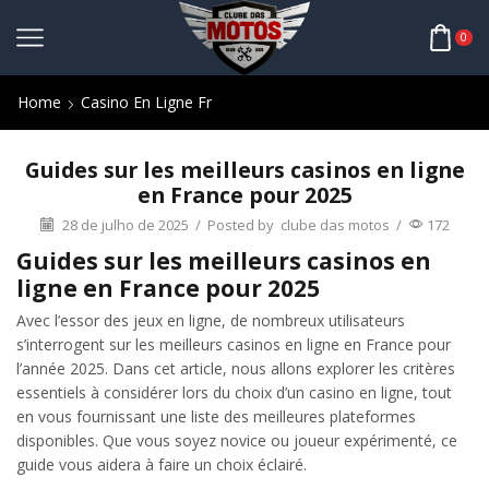
0
Home
Casino En Ligne Fr
Guides sur les meilleurs casinos en ligne
en France pour 2025
28 de julho de 2025
/
Posted by
clube das motos
/
172
Guides sur les meilleurs casinos en
ligne en France pour 2025
Avec l’essor des jeux en ligne, de nombreux utilisateurs
s’interrogent sur les meilleurs casinos en ligne en France pour
l’année 2025. Dans cet article, nous allons explorer les critères
essentiels à considérer lors du choix d’un casino en ligne, tout
en vous fournissant une liste des meilleures plateformes
disponibles. Que vous soyez novice ou joueur expérimenté, ce
guide vous aidera à faire un choix éclairé.