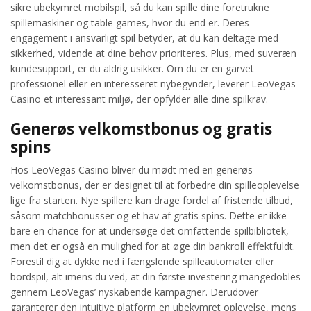
sikre ubekymret mobilspil, så du kan spille dine foretrukne
spillemaskiner og table games, hvor du end er. Deres
engagement i ansvarligt spil betyder, at du kan deltage med
sikkerhed, vidende at dine behov prioriteres. Plus, med suveræn
kundesupport, er du aldrig usikker. Om du er en garvet
professionel eller en interesseret nybegynder, leverer LeoVegas
Casino et interessant miljø, der opfylder alle dine spilkrav.
Generøs velkomstbonus og gratis
spins
Hos LeoVegas Casino bliver du mødt med en generøs
velkomstbonus, der er designet til at forbedre din spilleoplevelse
lige fra starten. Nye spillere kan drage fordel af fristende tilbud,
såsom matchbonusser og et hav af gratis spins. Dette er ikke
bare en chance for at undersøge det omfattende spilbibliotek,
men det er også en mulighed for at øge din bankroll effektfuldt.
Forestil dig at dykke ned i fængslende spilleautomater eller
bordspil, alt imens du ved, at din første investering mangedobles
gennem LeoVegas’ nyskabende kampagner. Derudover
garanterer den intuitive platform en ubekymret oplevelse, mens