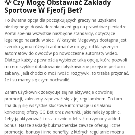
💡 Czy Mogę Obstawiać Zakłady
Sportowe W Fjeofj Bet?
To świetna opcja dla początkujących graczy na uzyskanie
niezbędnego doświadczenia przed grą na prawdziwe pieniądze.
Portal spełnia wszystkie niezbędne standardy, dotyczące
legalnego hazardu w sieci. W kasynie Megaways dostępna jest
szeroka gama różnych automatów do gry, od klasycznych
automatów do owoców po nowoczesne automaty wideo.
Dlatego każdy z pewnością wybierze taką opcję, która pozwoli
mu em szybkie doładowanie i błyskawiczne przejście perform
zabawy. Jeśli chodzi o możliwości rozgrywki, to trzeba przyznać,
że i su mamy się czym pochwalić.
Zanim użytkownik zdecyduje się na aktywacje dowolnej
promocji, zalecamy zapoznać się z jej regulaminem. To tam
znajdują się wszystkie kluczowe informacje u działaniu
konkretnej oferty GG Bet oraz warunki, jakie należy spełnić,
żeby ją aktywować i ostatecznie odebrać otrzymany added
bonus. Nasze zakłady bukmacherskie zawsze oferują liczne
promocje, bonusy i inne benefity, z których regularnie można