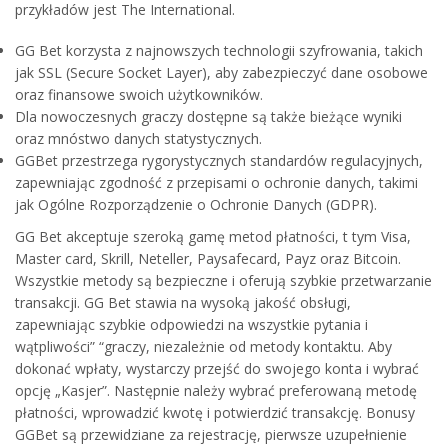
przykładów jest The International.
GG Bet korzysta z najnowszych technologii szyfrowania, takich
jak SSL (Secure Socket Layer), aby zabezpieczyć dane osobowe
oraz finansowe swoich użytkowników.
Dla nowoczesnych graczy dostępne są także bieżące wyniki
oraz mnóstwo danych statystycznych.
GGBet przestrzega rygorystycznych standardów regulacyjnych,
zapewniając zgodność z przepisami o ochronie danych, takimi
jak Ogólne Rozporządzenie o Ochronie Danych (GDPR).
GG Bet akceptuje szeroką gamę metod płatności, t tym Visa,
Master card, Skrill, Neteller, Paysafecard, Payz oraz Bitcoin.
Wszystkie metody są bezpieczne i oferują szybkie przetwarzanie
transakcji. GG Bet stawia na wysoką jakość obsługi,
zapewniając szybkie odpowiedzi na wszystkie pytania i
wątpliwości” “graczy, niezależnie od metody kontaktu. Aby
dokonać wpłaty, wystarczy przejść do swojego konta i wybrać
opcję „Kasjer”. Następnie należy wybrać preferowaną metodę
płatności, wprowadzić kwotę i potwierdzić transakcję. Bonusy
GGBet są przewidziane za rejestrację, pierwsze uzupełnienie