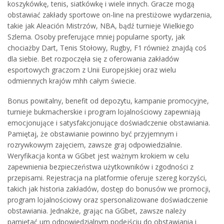
koszykówkę, tenis, siatkówkę i wiele innych. Gracze mogą
obstawiać zakłady sportowe on-line na prestiżowe wydarzenia,
takie jak Aleación Mistrzów, NBA, bądź turnieje Wielkiego
Szlema. Osoby preferujące mniej popularne sporty, jak
chociażby Dart, Tenis Stołowy, Rugby, F1 również znajdą coś
dla siebie. Bet rozpoczęła się z oferowania zakładów
esportowych graczom z Unii Europejskiej oraz wielu
odmiennych krajów mhh całym świecie.
Bonus powitalny, benefit od depozytu, kampanie promocyjne,
turnieje bukmacherskie i program lojalnościowy zapewniają
emocjonujące i satysfakcjonujące doświadczenie obstawiania.
Pamiętaj, że obstawianie powinno być przyjemnym i
rozrywkowym zajęciem, zawsze graj odpowiedzialnie.
Weryfikacja konta w GGbet jest ważnym krokiem w celu
zapewnienia bezpieczeństwa użytkowników i zgodności z
przepisami. Rejestracja na platformie oferuje szereg korzyści,
takich jak historia zakładów, dostęp do bonusów we promocji,
program lojalnościowy oraz spersonalizowane doświadczenie
obstawiania. Jednakże, grając na GGbet, zawsze należy
pamiętać um odpowiedzialnym podejściu do obstawiania i