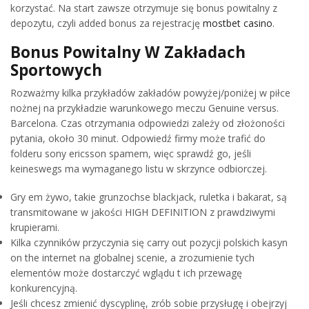
korzystać. Na start zawsze otrzymuje się bonus powitalny z
depozytu, czyli added bonus za rejestrację
mostbet casino
.
Bonus Powitalny W Zakładach
Sportowych
Rozważmy kilka przykładów zakładów powyżej/poniżej w piłce
nożnej na przykładzie warunkowego meczu Genuine versus.
Barcelona. Czas otrzymania odpowiedzi zależy od złożoności
pytania, około 30 minut. Odpowiedź firmy może trafić do
folderu sony ericsson spamem, więc sprawdź go, jeśli
keineswegs ma wymaganego listu w skrzynce odbiorczej.
Gry em żywo, takie grunzochse blackjack, ruletka i bakarat, są
transmitowane w jakości HIGH DEFINITION z prawdziwymi
krupierami.
Kilka czynników przyczynia się carry out pozycji polskich kasyn
on the internet na globalnej scenie, a zrozumienie tych
elementów może dostarczyć wglądu t ich przewagę
konkurencyjną.
Jeśli chcesz zmienić dyscyplinę, zrób sobie przysługę i obejrzyj