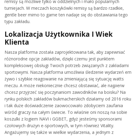
remisy są możliwe tylko w oddzielnych i mało popularnych
turniejach. W meczach koszykówki remisy są bardzo rzadkie,
gentle beer mimo to game ten nadaje się do obstawiania tego
typu zakładu.
Lokalizacja Użytkownika I Wiek
Klienta
Nasza platforma została zaprojektowana tak, aby zapewniać
różnorodne opcje zakładów, dzięki czemu jest punktem
kompleksowej obsługi Twoich potrzeb związanych z zakładami
sportowymi. Nasza platforma umożliwia śledzenie wydarzeń em
żywo i szybkie reagowanie na zmieniającą się sytuację watts
meczu. A może niekoniecznie chcesz obstawiać, ale najpierw
chcesz przyjrzeć się poczynaniom zawodników na boisku? Na
rynku polskich zakładów bukmacherskich działamy od 2016 roku
i tak duże doświadczenie zaowocowało zdobyciem zaufania
wśród graczy na całym świecie. To właśnie oni noszą na sobie
koszulki z logiem NAVI i GGBET, gdyż jesteśmy sponsorami
czołowych drużyn e-sportowych, w tym również Vitality.
Angażujemy się także w wielkie wydarzenia, a jednym z