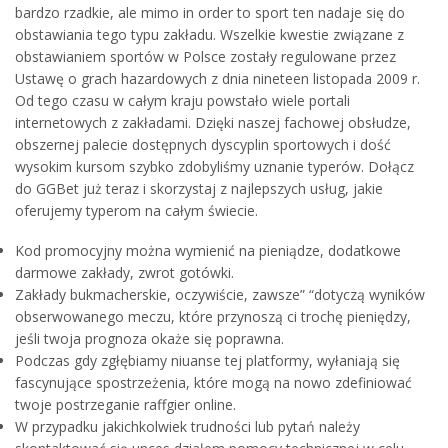
bardzo rzadkie, ale mimo in order to sport ten nadaje się do
obstawiania tego typu zakładu. Wszelkie kwestie związane z
obstawianiem sportów w Polsce zostały regulowane przez
Ustawę o grach hazardowych z dnia nineteen listopada 2009 r.
Od tego czasu w całym kraju powstało wiele portali
internetowych z zakładami. Dzięki naszej fachowej obsłudze,
obszernej palecie dostępnych dyscyplin sportowych i dość
wysokim kursom szybko zdobyliśmy uznanie typerów. Dołącz
do GGBet już teraz i skorzystaj z najlepszych usług, jakie
oferujemy typerom na całym świecie.
Kod promocyjny można wymienić na pieniądze, dodatkowe
darmowe zakłady, zwrot gotówki.
Zakłady bukmacherskie, oczywiście, zawsze” “dotyczą wyników
obserwowanego meczu, które przynoszą ci trochę pieniędzy,
jeśli twoja prognoza okaże się poprawna.
Podczas gdy zgłębiamy niuanse tej platformy, wyłaniają się
fascynujące spostrzeżenia, które mogą na nowo zdefiniować
twoje postrzeganie raffgier online.
W przypadku jakichkolwiek trudności lub pytań należy