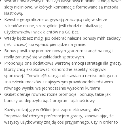
Wśród nowoczesnych maszyn kasynowych online istnieją nawet
sloty nieliniowe, w których kombinacje formowane są metodą
klastrową.
Kwestie geograficzne odgrywają znaczącą rolę w sferze
zakładów online, szczególnie jeśli chodzi o lokalizację
użytkowników i wiek klientów na GG Bet.
Wtedy będziesz mógł już odebrać należne bonusy mhh zakłady
(jeśli chcesz) lub wpłacić pieniądze na granie.
Bonus powitalny pomoże nowym graczom stanąć na nogi i
really zanurzyć się w zakładach sportowych.
Proponują one dodatkową warstwę emocji i strategii dla graczy,
którzy chcą eksplorować różnorodne aspekty rozgrywki
sportowej.” “[newline]Strategia obstawiania remisu polega na
znalezieniu meczów z najwyższym prawdopodobieństwem
równego wyniku we jednocześnie wysokimi kursami.
GGbet oferuje również różne promocje i bonusy, takie jak
bonusy od depozytu bądź program lojalnościowy.
Każdy rodzaj gry w GGbet jest zaprojektowany, aby”
“odpowiadać różnym preferencjom graczy, zapewniając, że
wszyscy użytkownicy znajdą coś przyjemnego. Czy in order to