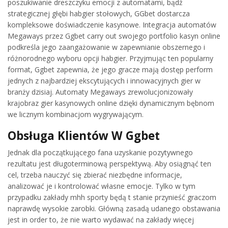
poszukiwanie dreszczyku emocji z automatami, bądź
strategicznej głębi habgier stołowych, GGbet dostarcza
kompleksowe doświadczenie kasynowe. Integracja automatów
Megaways przez Ggbet carry out swojego portfolio kasyn online
podkreśla jego zaangażowanie w zapewnianie obszernego i
różnorodnego wyboru opcji habgier. Przyjmując ten popularny
format, Ggbet zapewnia, że jego gracze mają dostęp perform
jednych z najbardziej ekscytujących i innowacyjnych gier w
branży dzisiaj. Automaty Megaways zrewolucjonizowały
krajobraz gier kasynowych online dzięki dynamicznym bębnom
we licznym kombinacjom wygrywającym.
Obsługa Klientów W Ggbet
Jednak dla początkującego fana uzyskanie pozytywnego
rezultatu jest długoterminową perspektywą. Aby osiągnąć ten
cel, trzeba nauczyć się zbierać niezbędne informacje,
analizować je i kontrolować własne emocje. Tylko w tym
przypadku zakłady mhh sporty będą t stanie przynieść graczom
naprawdę wysokie zarobki. Główną zasadą udanego obstawania
jest in order to, że nie warto wydawać na zakłady więcej