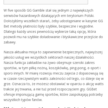
W five sposób GG Gamble stał się jednym z największych
serwisów hazardowych działających em terytorium Polski.
Dołożyliśmy wszelkich starań, żeby udostępniane w kasynie GG
Bet metody płatności były szybkie, bezpieczne i wygodne.
Dlatego każdy unces pewnością wybierze taką opcję, która
pozwoli mu na szybkie doładowanie i błyskawiczne przejście do
zabawy.
Nasza aktualna misja to zapewnienie bezpiecznych, najwyższej
jakości usług we wszystkich sektorach naszej działalności.
Nasza funkcja zakładów na żywo obejmuje szeroki zakres
sportów, w tym piłkę nożną, koszykówkę, ping-pong, e-sport i
sporo innych. W miarę rozwoju meczu zajecia z dopasowują się
w czasie rzeczywistym watts zależności od tego, co dzieje się w
grze. Oznacza to, że możesz obstawiać w oparciu o akcję watts
trakcie jej trwania, a nie tuż przed rozpoczęciem gry. GGBet
oferuje imponującą gamę sportów, które zaspokajają potrzeby
wszystkich typów fanów.