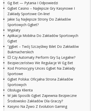
Gg Bet — Pytania I Odpowiedzi
Ggbet Casino – Najlepsze Gry Kasynowe I
Zakłady Sportowe On-line!
Jakie Są Najlepsze Strony Do Zakładów
Sportowych Ggbet?
Wypłaty
Aplikacja Mobilna Do Zakładów Sportowych
Ggbet
“ggbet – Twój Szczęśliwy Bilet Do Zakładów
Bukmacherskich
💥 Czy Automaty Perform Gry Są Legalne?
Bezpieczeństwo We Regulacje W Gg Bet
Kod Promocyjny Unces Ggbet Na Zakłady
Sportowe
Ggbet Polska: Oficjalna Strona Zakładów
Sportowych
Obsługa Klienta
W Jaki Sposób Ggbet Zapewnia Bezpieczne
Środowisko Zakładów Dla Graczy?
Kasyno Na Żywo Z Evolution Gaming