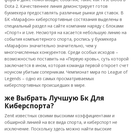
Dota 2. Качественнее линия демонстрирует готов
букмекера предоставлять различные рынки для ставок. В
БК «Марафон» киберспортивные состязания выделены в
специальный раздел на сайте компании наряду с блоками
«Спорт» и Live. Несмотря на касается небольшую линию на
события компьютерного спорта, роспись у букмекера
«Марафон» значительно значительно, чем у
многочисленных конкурентов. Среди особых исходов –
возможностью поставить на «Первую кровь», суть которой
заключается в ином, которая команда первой откроет счет
ноунсом убитым соперникам. Чемпионат мира по League of
Legends – одно из самых просматриваемых
киберспортивных происшедших в мире.
же Выбрать Лучшую Бк Для
Киберспорта?
Zenit известных своими высокими коэффициентами и
обширной линией на все вида спорта, и киберспорт не
исключение. Поскольку здесь можно найти высокие