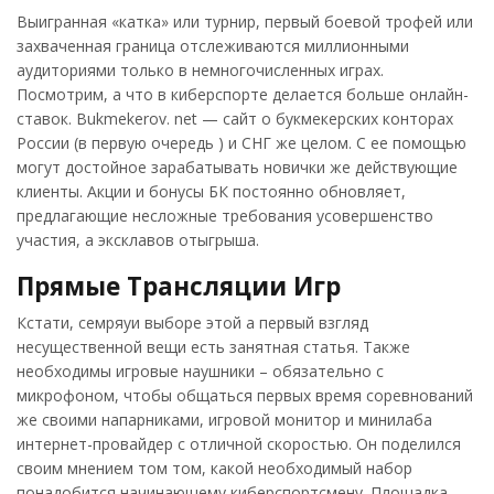
Выигранная «катка» или турнир, первый боевой трофей или
захваченная граница отслеживаются миллионными
аудиториями только в немногочисленных играх.
Посмотрим, а что в киберспорте делается больше онлайн-
ставок. Bukmekerov. net — сайт о букмекерских конторах
России (в первую очередь ) и СНГ же целом. С ее помощью
могут достойное зарабатывать новички же действующие
клиенты. Акции и бонусы БК постоянно обновляет,
предлагающие несложные требования усовершенство
участия, а эксклавов отыгрыша.
Прямые Трансляции Игр
Кстати, семряуи выборе этой а первый взгляд
несущественной вещи есть занятная статья. Также
необходимы игровые наушники – обязательно с
микрофоном, чтобы общаться первых время соревнований
же своими напарниками, игровой монитор и минилаба
интернет-провайдер с отличной скоростью. Он поделился
своим мнением том том, какой необходимый набор
понадобится начинающему киберспортсмену. Площадка