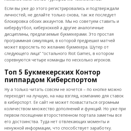
Если вы уже до этого регистрировались и подтверждали
личностей, не делайте только снова, так же последует
блокировка обоих аккаунтов. Мы но советуем ставить и
киберфутбол, киберхоккей а другие аналогичные
дисциплины, предлагаемые букмекерами. Это простая
программная симуляция, в которой предрешил матчей
может взрослеть по желанию букмекера. Шутер от
следующего лица” “остального Riot Games, в котором
соревнуются четыре команды по несколько игроков.
Топ 5 Букмекерских Контор
пиппардом Киберспортом
Ну а только читать совсем не хочется – по кнопке можно
переходят на лучшую, на наш взгляд, компанию для ставок
в киберспорт. Ее сайт не может похвастаться огромным
количеством множество дополнений и функций. Но уже при
первом посещении второстепенном портала заметны все
его достоинства. Туда нет отвлекающих моменты и
ненужной информации, что способствует заработку.