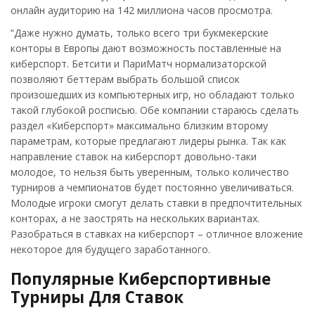
онлайн аудиторию на 142 миллиона часов просмотра.
“Даже нужно думать, только всего три букмекерские
конторы в Европы дают возможность поставленные на
киберспорт. Бетсити и ПариМатч нормализаторской
позволяют беттерам выбрать большой список
произошедших из компьютерных игр, но обладают только
такой глубокой росписью. Обе компании стараюсь сделать
раздел «Киберспорт» максимально близким второму
параметрам, которые предлагают лидеры рынка. Так как
направление ставок на киберспорт довольно-таки
молодое, то нельзя быть уверенным, только количество
турниров а чемпионатов будет постоянно увеличиваться.
Молодые игроки смогут делать ставки в предпочтительных
конторах, а не заострять на нескольких вариантах.
Разобраться в ставках на киберспорт – отличное вложение
некоторое для будущего заработанного.
Популярные Киберспортивные
Турниры Для Ставок