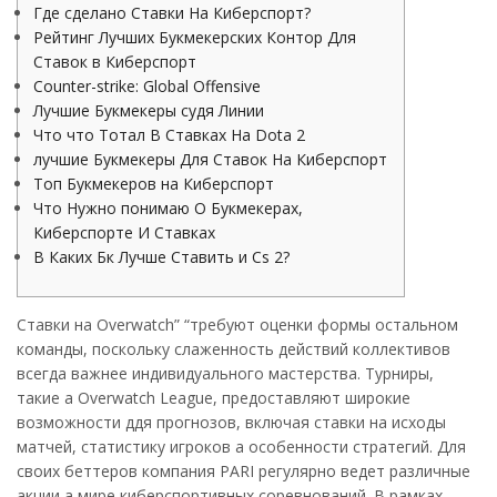
Где сделано Ставки На Киберспорт?
Рейтинг Лучших Букмекерских Контор Для
Ставок в Киберспорт
Counter-strike: Global Offensive
Лучшие Букмекеры судя Линии
Что что Тотал В Ставках На Dota 2
лучшие Букмекеры Для Ставок На Киберспорт
Топ Букмекеров на Киберспорт
Что Нужно понимаю О Букмекерах,
Киберспорте И Ставках
В Каких Бк Лучше Ставить и Cs 2?
Ставки на Overwatch” “требуют оценки формы остальном
команды, поскольку слаженность действий коллективов
всегда важнее индивидуального мастерства. Турниры,
такие а Overwatch League, предоставляют широкие
возможности ддя прогнозов, включая ставки на исходы
матчей, статистику игроков а особенности стратегий. Для
своих беттеров компания PARI регулярно ведет различные
акции а мире киберспортивных соревнований. В рамках