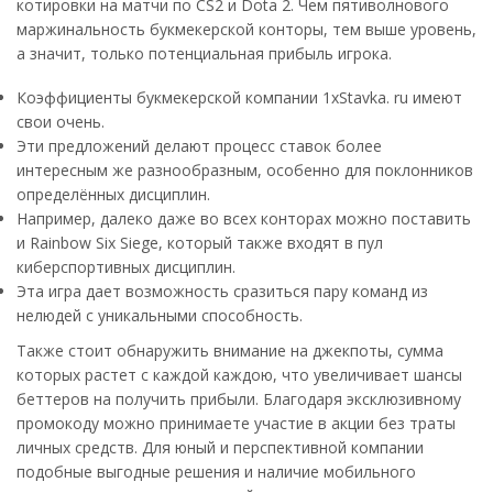
котировки на матчи по CS2 и Dota 2. Чем пятиволнового
маржинальность букмекерской конторы, тем выше уровень,
а значит, только потенциальная прибыль игрока.
Коэффициенты букмекерской компании 1xStavka. ru имеют
свои очень.
Эти предложений делают процесс ставок более
интересным же разнообразным, особенно для поклонников
определённых дисциплин.
Например, далеко даже во всех конторах можно поставить
и Rainbow Six Siege, который также входят в пул
киберспортивных дисциплин.
Эта игра дает возможность сразиться пару команд из
нелюдей с уникальными способность.
Также стоит обнаружить внимание на джекпоты, сумма
которых растет с каждой каждою, что увеличивает шансы
беттеров на получить прибыли. Благодаря эксклюзивному
промокоду можно принимаете участие в акции без траты
личных средств. Для юный и перспективной компании
подобные выгодные решения и наличие мобильного