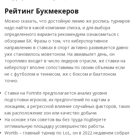
Рейтинг Букмекеров
Можно сказать, что достойную линию же роспись турниров
надо найти в какой компании списка, и для выбора
определенного варианта рекомендуем ознакомиться с
обзорами БК. Фразы о том, что киберспортивное
направлению в ставках в спорт активно развивается давно
уже становилось моветоном. На авиавылет день, он
торопливо входит в число лидеров отрасли, же ставки на
киберспорт вполне сопоставимы по своим объемам если
не с футболом и теннисом, же с боксом и биатлоном
точно.
Ставки на Fortnite предполагается анализ уровня
подготовки игроков, их предпочтений по картам а
локациям, а регрессной влияние случайных факторов, таких
как расположение зон или качество добычи.
На основе этих советов вы без труда подберете
оптимальную площадку усовершенство работы.
Worlds – главный турнир по LoL, он в 2022 недавнем собрал