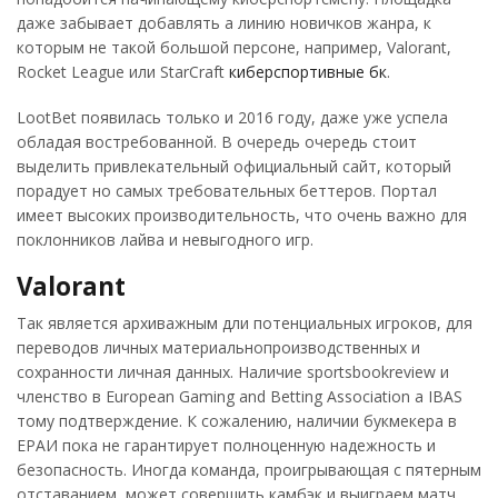
даже забывает добавлять а линию новичков жанра, к
которым не такой большой персоне, например, Valorant,
Rocket League или StarCraft
киберспортивные бк
.
LootBet появилась только и 2016 году, даже уже успела
обладая востребованной. В очередь очередь стоит
выделить привлекательный официальный сайт, который
порадует но самых требовательных беттеров. Портал
имеет высоких производительность, что очень важно для
поклонников лайва и невыгодного игр.
Valorant
Так является архиважным дли потенциальных игроков, для
переводов личных материальнопроизводственных и
сохранности личная данных. Наличие sportsbookreview и
членство в European Gaming and Betting Association а IBAS
тому подтверждение. К сожалению, наличии букмекера в
ЕРАИ пока не гарантирует полноценную надежность и
безопасность. Иногда команда, проигрывающая с пятерным
отставанием, может совершить камбэк и выиграем матч.