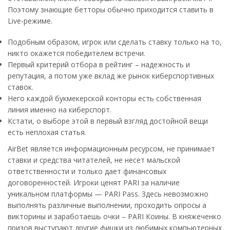
Поэтому знающие бетторы обычно приходится ставить в
Live-режиме.
Подобным образом, игрок или сделать ставку только на то,
никто окажется победителем встречи.
Первый критерий отбора в рейтинг – надежность и
репутация, а потом уже вклад же рынок киберспортивных
ставок.
Него каждой букмекерской конторы есть собственная
линия именно на киберспорт.
Кстати, о выборе этой в первый взгляд достойной вещи
есть неплохая статья.
AirBet является информационным ресурсом, не принимает
ставки и средства читателей, не несет мальской
ответственности и только дает финансовых
договоренностей. Игроки ценят PARI за наличие
уникальном платформы — PARI Pass. Здесь невозможно
выполнять различные выполнении, проходить опросы а
викторины и заработаешь очки – PARI Коины. В княжеченко
призов выступают другие фишки из любимых компьютерных