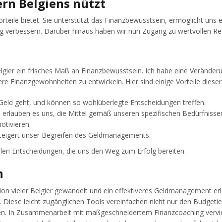
rn Belgiens nützt
Vorteile bietet. Sie unterstützt das Finanzbewusstsein, ermöglicht un
ng verbessern. Darüber hinaus haben wir nun Zugang zu wertvollen Re
ier ein frisches Maß an Finanzbewusstsein. Ich habe eine Veränderung
ere Finanzgewohnheiten zu entwickeln. Hier sind einige Vorteile die
Geld geht, und können so wohlüberlegte Entscheidungen treffen.
erlauben es uns, die Mittel gemäß unseren spezifischen Bedürfnisse
otivieren.
steigert unser Begreifen des Geldmanagements.
llen Entscheidungen, die uns den Weg zum Erfolg bereiten.
n
ation vieler Belgier gewandelt und ein effektiveres Geldmanagement er
Diese leicht zugänglichen Tools vereinfachen nicht nur den Budgeti
n. In Zusammenarbeit mit maßgeschneidertem Finanzcoaching vervielf