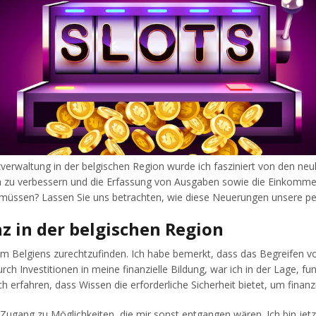
waltung in der belgischen Region wurde ich fasziniert von den neuli
 zu verbessern und die Erfassung von Ausgaben sowie die Einkommen
n müssen? Lassen Sie uns betrachten, wie diese Neuerungen unsere p
 in der belgischen Region
m Belgiens zurechtzufinden. Ich habe bemerkt, dass das Begreifen vo
rch Investitionen in meine finanzielle Bildung, war ich in der Lage, fu
rfahren, dass Wissen die erforderliche Sicherheit bietet, um finanz
ugang zu Möglichkeiten, die mir sonst entgangen wären. Ich bin jetzt