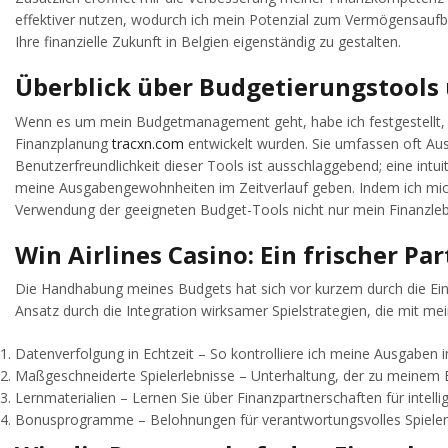
effektiver nutzen, wodurch ich mein Potenzial zum Vermögensaufbau
Ihre finanzielle Zukunft in Belgien eigenständig zu gestalten.
Überblick über Budgetierungstools
Wenn es um mein Budgetmanagement geht, habe ich festgestellt, da
Finanzplanung
tracxn.com
entwickelt wurden. Sie umfassen oft Au
Benutzerfreundlichkeit dieser Tools ist ausschlaggebend; eine intuit
meine Ausgabengewohnheiten im Zeitverlauf geben. Indem ich mich au
Verwendung der geeigneten Budget-Tools nicht nur mein Finanzlebe
Win Airlines Casino: Ein frischer 
Die Handhabung meines Budgets hat sich vor kurzem durch die Ein
Ansatz durch die Integration wirksamer Spielstrategien, die mit me
Datenverfolgung in Echtzeit – So kontrolliere ich meine Ausgaben im
Maßgeschneiderte Spielerlebnisse – Unterhaltung, der zu meinem 
Lernmaterialien – Lernen Sie über Finanzpartnerschaften für intellig
Bonusprogramme – Belohnungen für verantwortungsvolles Spiele