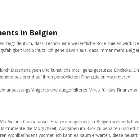
ents in Belgien
 zeigt deutlich, dass Technik eine wesentliche Rolle spielen wird.
gsfähigkeit und Schutz. Ich gehe davon aus, dass immer mehr Belgier 
 durch Datenanalysen und künstliche Intelligenz-gestützte Einblicke. E
endite basierend auf ihren persönlichen Finanzzielen maximieren.
 ein anpassungsfähigeres und ausgefeilteres Milieu für das Finanzm
n Airlines Casino unser Finanzmanagement in Belgien wesentlich ver
Instrumente die Möglichkeit, Ausgaben im Blick zu behalten und effizi
ären Wohlbefindens widmet. Ich kann es kaum erwarten, diese neuart