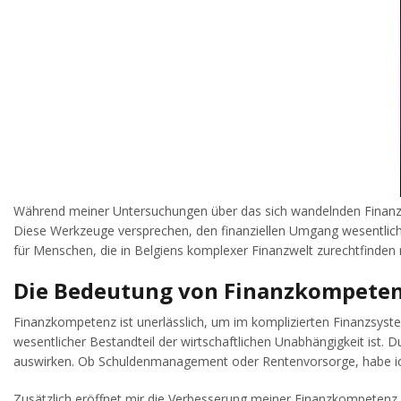
Während meiner Untersuchungen über das sich wandelnden Finanzver
Diese Werkzeuge versprechen, den finanziellen Umgang wesentlich
für Menschen, die in Belgiens komplexer Finanzwelt zurechtfinde
Die Bedeutung von Finanzkompetenz
Finanzkompetenz ist unerlässlich, um im komplizierten Finanzsyste
wesentlicher Bestandteil der wirtschaftlichen Unabhängigkeit ist. Du
auswirken. Ob Schuldenmanagement oder Rentenvorsorge, habe ich e
Zusätzlich eröffnet mir die Verbesserung meiner Finanzkompetenz Z