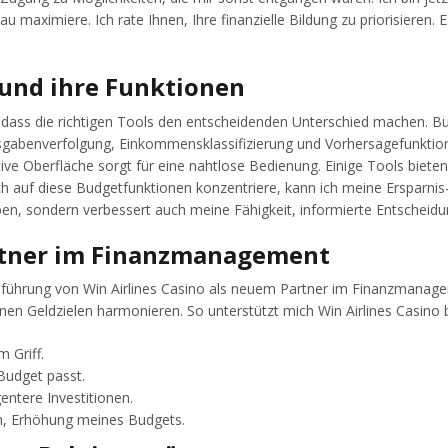
 maximiere. Ich rate Ihnen, Ihre finanzielle Bildung zu priorisiere
 und ihre Funktionen
ss die richtigen Tools den entscheidenden Unterschied machen. Budget
sgabenverfolgung, Einkommensklassifizierung und Vorhersagefunktion
ive Oberfläche sorgt für eine nahtlose Bedienung. Einige Tools bieten s
f diese Budgetfunktionen konzentriere, kann ich meine Ersparnis- und 
n, sondern verbessert auch meine Fähigkeit, informierte Entscheidun
Partner im Finanzmanagement
führung von Win Airlines Casino als neuem Partner im Finanzmanagem
inen Geldzielen harmonieren. So unterstützt mich Win Airlines Casino
 Griff.
Budget passt.
entere Investitionen.
n, Erhöhung meines Budgets.