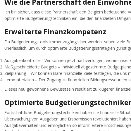
Wie die Partnerschaft den Einwohne
Ich bin sicher, dass diese Partnerschaft den Belgiern bedeutende 
optimierte Budgetierungstechniken ein, die den finanziellen Umga
Erweiterte Finanzkompetenz
Da Budgetierungstools immer zugänglicher werden, sehen viele Belg
unerlässlich, um durch optimierte Budgetierungsstrategien günstig
Ausgabenkontrolle – Wir können jetzt nachverfolgen, wohin unser 
Maßgeschneiderte Budgets – Individuell abgestimmte Budgetpläne 
Zielplanung – Wir können klare finanzielle Ziele festlegen, die uns m
Lernmaterialien – Der Zugang zu finanziellen Bildungsressourcen 
Dieses neu gewonnene Bewusstsein resultiert zu klügeren finanzie
Optimierte Budgetierungstechnike
Fortschrittliche Budgetierungstechniken haben die finanzielle Situ
Überwachung von Ausgaben und Ersparnissen revolutioniert haben. 
Ausgabeverhalten und ermöglichen so informiertere Entscheidunge