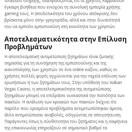
πλαισίου στήριξης, διασφαλίζοντας ότι οι χρήστες λαμβάνουν
έγκαιρη βοήθεια που ενισχύει τη συνολική εμπειρία χρήσης
gaming τους. Η αποδοτικότητα του χρόνου απόκρισης δεν
βρίσκεται μόνο στην γρηγοράδα, αλλά και στην δυνατότητά
του να εμπνέει εμπιστοσύνη στη κοινότητα των χρηστών.
Αποτελεσματικότητα στην Επίλυση
Προβλημάτων
Η αποτελεσματική αντιμετώπιση ζητημάτων είναι ζωτικής
σημασίας για τη συντήρηση της εμπιστοσύνης και της
ικανοποίησης των χρηστών σε ένα online καζίνο, καθώς οι
χρήστες πολλές φορές αγχώνονται για την ταχεία επίλυση των
ερωτήσεων ή των ζητημάτων τους. Στην υπόθεση του Vulkan
Vegas Casino, η αποτελεσματικότητα της αντιμετώπισης
ζητημάτων μπορεί να επιδράσει ουσιαστικά την πιστότητα των
παικτών. Η ανάλυση των κριτικών των παικτών δείχνει ότι
παρόλο που ορισμένα προβλήματα αντιμετωπίστηκαν άμεσα,
άλλα αντιμετώπισαν αναβολές, οδηγώντας σε απογοήτευση.
Παράγοντες όπως η σύνθετοτητα του ζητήματος και η σαφήνεια
της επικοινωνίας επηρεάζουν σε σημαντικό βαθμό τα