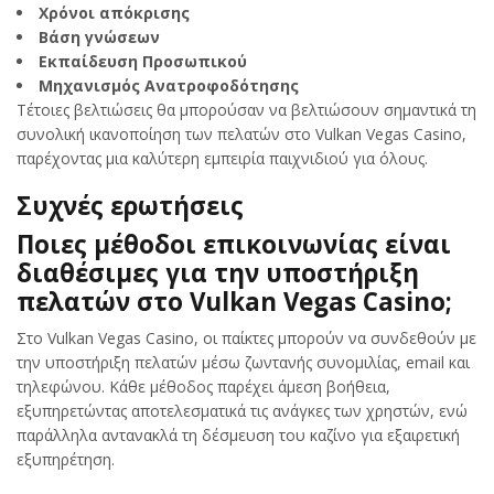
Χρόνοι απόκρισης
Βάση γνώσεων
Εκπαίδευση Προσωπικού
Μηχανισμός Ανατροφοδότησης
Τέτοιες βελτιώσεις θα μπορούσαν να βελτιώσουν σημαντικά τη
συνολική ικανοποίηση των πελατών στο Vulkan Vegas Casino,
παρέχοντας μια καλύτερη εμπειρία παιχνιδιού για όλους.
Συχνές ερωτήσεις
Ποιες μέθοδοι επικοινωνίας είναι
διαθέσιμες για την υποστήριξη
πελατών στο Vulkan Vegas Casino;
Στο Vulkan Vegas Casino, οι παίκτες μπορούν να συνδεθούν με
την υποστήριξη πελατών μέσω ζωντανής συνομιλίας, email και
τηλεφώνου. Κάθε μέθοδος παρέχει άμεση βοήθεια,
εξυπηρετώντας αποτελεσματικά τις ανάγκες των χρηστών, ενώ
παράλληλα αντανακλά τη δέσμευση του καζίνο για εξαιρετική
εξυπηρέτηση.