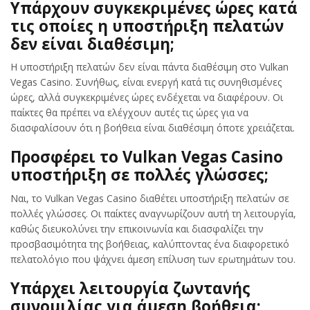
Υπάρχουν συγκεκριμένες ώρες κατά
τις οποίες η υποστήριξη πελατών
δεν είναι διαθέσιμη;
Η υποστήριξη πελατών δεν είναι πάντα διαθέσιμη στο Vulkan
Vegas Casino. Συνήθως, είναι ενεργή κατά τις συνηθισμένες
ώρες, αλλά συγκεκριμένες ώρες ενδέχεται να διαφέρουν. Οι
παίκτες θα πρέπει να ελέγχουν αυτές τις ώρες για να
διασφαλίσουν ότι η βοήθεια είναι διαθέσιμη όποτε χρειάζεται.
Προσφέρει το Vulkan Vegas Casino
υποστήριξη σε πολλές γλώσσες;
Ναι, το Vulkan Vegas Casino διαθέτει υποστήριξη πελατών σε
πολλές γλώσσες. Οι παίκτες αναγνωρίζουν αυτή τη λειτουργία,
καθώς διευκολύνει την επικοινωνία και διασφαλίζει την
προσβασιμότητα της βοήθειας, καλύπτοντας ένα διαφορετικό
πελατολόγιο που ψάχνει άμεση επίλυση των ερωτημάτων του.
Υπάρχει λειτουργία ζωντανής
συνομιλίας για άμεση βοήθεια;