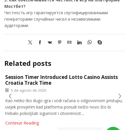
Мостбет?
Честность игр гарантируется сертифицированными
генераторами случайных чисел и независимыми
аудиторами.
Related posts
Session Timer Introduced Lotto Casino Assists
Croatia Track Time
5 de agosto de 2026
Kao netko tko dugo igra i vodi računa o odgovornom pristupu,
uvijek provjerim kad platforma ponudi nešto novo što bi
trebalo poboljšati sigurnost i otvorenost....
Continue Reading