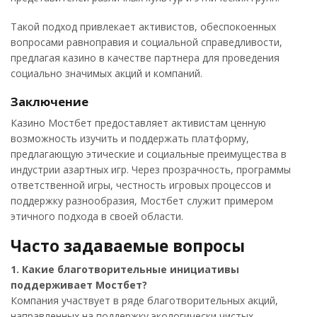
Такой подход привлекает активистов, обеспокоенных
вопросами равноправия и социальной справедливости,
предлагая казино в качестве партнера для проведения
социально значимых акций и компаний.
Заключение
Казино Мостбет предоставляет активистам ценную
возможность изучить и поддержать платформу,
предлагающую этические и социальные преимущества в
индустрии азартных игр. Через прозрачность, программы
ответственной игры, честность игровых процессов и
поддержку разнообразия, Мостбет служит примером
этичного подхода в своей области.
Часто задаваемые вопросы
1. Какие благотворительные инициативы
поддерживает Мостбет?
Компания участвует в ряде благотворительных акций,
направленных на поддержку экологически чистых