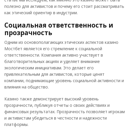
полезно для активистов и почему его стоит рассматривать
как этический ориентир в индустрии.
Социальная ответственность и
прозрачность
Одним из основополагающих этических аспектов казино
Мостбет является его стремление к социальной
ответственности. Компания активно участвует в
благотворительных акциях и уделяет внимание
экологическим инициативам. Это делает его
привлекательным для активистов, которые ценят
компании, поднимающие уровень социальной активности и
влияния на общество.
Казино также демонстрирует высокий уровень
прозрачности, публикуя отчеты о своих действиях и
финансовых результатах. Прозрачность позволяет игрокам
и активистам убедиться в честности и надежности
платформы.