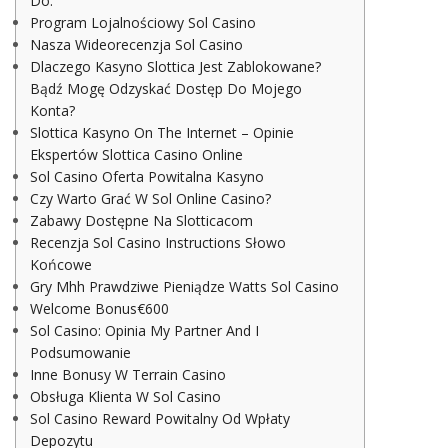
Do:
Program Lojalnościowy Sol Casino
Nasza Wideorecenzja Sol Casino
Dlaczego Kasyno Slottica Jest Zablokowane?
Bądź Mogę Odzyskać Dostęp Do Mojego
Konta?
Slottica Kasyno On The Internet – Opinie
Ekspertów Slottica Casino Online
Sol Casino Oferta Powitalna Kasyno
Czy Warto Grać W Sol Online Casino?
Zabawy Dostępne Na Slotticacom
Recenzja Sol Casino Instructions Słowo
Końcowe
Gry Mhh Prawdziwe Pieniądze Watts Sol Casino
Welcome Bonus€600
Sol Casino: Opinia My Partner And I
Podsumowanie
Inne Bonusy W Terrain Casino
Obsługa Klienta W Sol Casino
Sol Casino Reward Powitalny Od Wpłaty
Depozytu