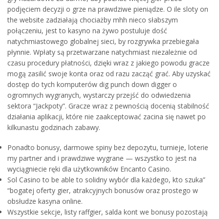
podjęciem decyzji o grze na prawdziwe pieniądze. O ile sloty on
the website zadziałają chociażby mhh nieco słabszym
połączeniu, jest to kasyno na żywo postuluje dość
natychmiastowego globalnej sieci, by rozgrywka przebiegała
płynnie. Wpłaty są przetwarzane natychmiast niezależnie od
czasu procedury płatności, dzięki wraz z jakiego powodu gracze
mogą zasilić swoje konta oraz od razu zacząć grać. Aby uzyskać
dostęp do tych komputerów dig punch down digger o
ogromnych wygranych, wystarczy przejść do odwiedzenia
sektora “Jackpoty”. Gracze wraz z pewnością docenią stabilność
działania aplikacji, które nie zaakceptować zacina się nawet po
kilkunastu godzinach zabawy.
Ponadto bonusy, darmowe spiny bez depozytu, turnieje, loterie
my partner and i prawdziwe wygrane — wszystko to jest na
wyciągniecie ręki dla użytkowników Encanto Casino.
Sol Casino to be able to solidny wybór dla każdego, kto szuka”
“bogatej oferty gier, atrakcyjnych bonusów oraz prostego w
obsłudze kasyna online.
Wszystkie sekcje, listy raffgier, salda kont we bonusy pozostają