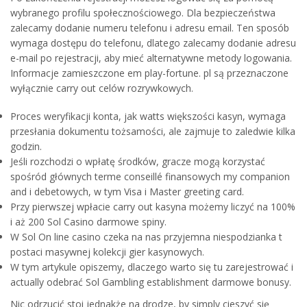
wybranego profilu społecznościowego. Dla bezpieczeństwa
zalecamy dodanie numeru telefonu i adresu email. Ten sposób
wymaga dostępu do telefonu, dlatego zalecamy dodanie adresu
e-mail po rejestracji, aby mieć alternatywne metody logowania.
Informacje zamieszczone em play-fortune. pl są przeznaczone
wyłącznie carry out celów rozrywkowych.
Proces weryfikacji konta, jak watts większości kasyn, wymaga
przesłania dokumentu tożsamości, ale zajmuje to zaledwie kilka
godzin.
Jeśli rozchodzi o wpłatę środków, gracze mogą korzystać
spośród głównych terme conseillé finansowych my companion
and i debetowych, w tym Visa i Master greeting card.
Przy pierwszej wpłacie carry out kasyna możemy liczyć na 100%
i aż 200 Sol Casino darmowe spiny.
W Sol On line casino czeka na nas przyjemna niespodzianka t
postaci masywnej kolekcji gier kasynowych.
W tym artykule opiszemy, dlaczego warto się tu zarejestrować i
actually odebrać Sol Gambling establishment darmowe bonusy.
Nic odrzucić stoi jednakże na drodze, by simply cieszyć się