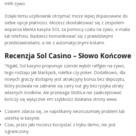
mhh żywo.
Dzięki temu użytkownik otrzymać może lepiej dopasowane do
siebie opcje płatności. Możesz skontaktować się z zespołem
wsparcia klienta kasyna SOL za pomocą czatu na żywo, e-maila
lub telefonu. Będziesz komunikować się z prawdziwymi
przedstawicielami, a nie z automatycznymi botami.
Recenzja Sol Casino – Słowo Końcowe
“Ngakl, Sol kasyno proponuje szeroki wybór raffgier na żywo,
tego rodzaju jak blackjack, ruletka czy poker. Dodatkowo, dla
nowych graczy dostępny jest atrakcyjny bonus bez depozytu,
który pozwala na zabranie się carry out gry bez ryzyka utraty
własnych środków. Ale przewaga Slottica nie zaakceptować
kończy się wyłącznie em szybkości działania strony www.
Czasem zdarza się, że napotkamy niezrozumiały problem lub
usterkę w kasynie.
Czas, przez jaki możesz korzystać z trybu demo, nie jest
ograniczony.