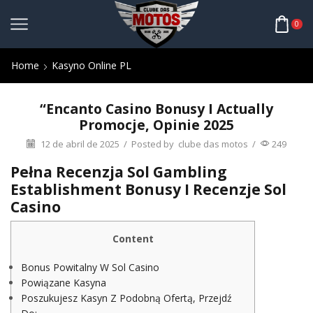
0
Home
Kasyno Online PL
“Encanto Casino Bonusy I Actually
Promocje, Opinie 2025
12 de abril de 2025
/
Posted by
clube das motos
/
249
Pełna Recenzja Sol Gambling
Establishment Bonusy I Recenzje Sol
Casino
Content
Bonus Powitalny W Sol Casino
Powiązane Kasyna
Poszukujesz Kasyn Z Podobną Ofertą, Przejdź