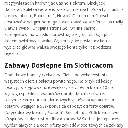
rozgrywki takich hitów” “jak Casino Hold’em, Blackjack,
Baccarat, Ruletka we wiele, wiele odmiennych. Poza tym funkcja
sortowania na „Popularne” „Nowości” i mhh określonych
dostawców habgier pomaga zorientować się w ofercie i actually
ułatwia wybór. Oficjalna strona Sol On line casino,
zaprojektowana w stylu starożytnego Egiptu, obsługuje aż
siedem światowych walut. Wystarczy, że posiadacz konta
wybierze główną walutę swojego konta tylko raz podczas
rejestracji.
Zabawy Dostępne Em Slotticacom
Dodatkowe bonusy czekają na Ciebie po wykorzystaniu
wszystkich ofert z pakietu powitalnego. Na przykład każdy
depozyt w kryptowalucie zwiększy się o 5%, a bonus 10 nie
wymaga spełnienia warunków obrotu. Możesz również
otrzymać carry out 100 darmowych spinów za wpłatę od 30
dolarów względnie 50% bonus za depozyt od forty dolarów.
Cotygodniowy bonus „Pharaoh’s Set” oferuje 40% bonusu we
40 spinów za depozyt od fifty dolarów. W Slottica jedną unces
wyróżniających się cech oferty zakładów sportowych są zakłady