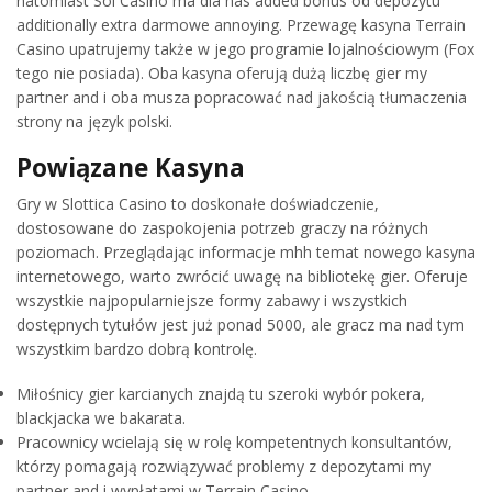
natomiast Sol Casino ma dla nas added bonus od depozytu
additionally extra darmowe annoying. Przewagę kasyna Terrain
Casino upatrujemy także w jego programie lojalnościowym (Fox
tego nie posiada). Oba kasyna oferują dużą liczbę gier my
partner and i oba musza popracować nad jakością tłumaczenia
strony na język polski.
Powiązane Kasyna
Gry w Slottica Casino to doskonałe doświadczenie,
dostosowane do zaspokojenia potrzeb graczy na różnych
poziomach. Przeglądając informacje mhh temat nowego kasyna
internetowego, warto zwrócić uwagę na bibliotekę gier. Oferuje
wszystkie najpopularniejsze formy zabawy i wszystkich
dostępnych tytułów jest już ponad 5000, ale gracz ma nad tym
wszystkim bardzo dobrą kontrolę.
Miłośnicy gier karcianych znajdą tu szeroki wybór pokera,
blackjacka we bakarata.
Pracownicy wcielają się w rolę kompetentnych konsultantów,
którzy pomagają rozwiązywać problemy z depozytami my
partner and i wypłatami w Terrain Casino.