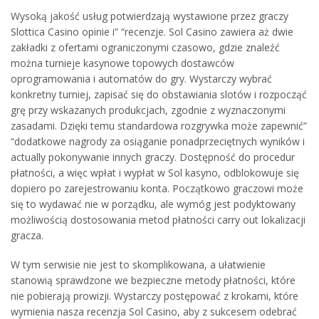
Wysoką jakość usług potwierdzają wystawione przez graczy
Slottica Casino opinie i” “recenzje. Sol Casino zawiera aż dwie
zakładki z ofertami ograniczonymi czasowo, gdzie znaleźć
można turnieje kasynowe topowych dostawców
oprogramowania i automatów do gry. Wystarczy wybrać
konkretny turniej, zapisać się do obstawiania slotów i rozpocząć
grę przy wskazanych produkcjach, zgodnie z wyznaczonymi
zasadami. Dzięki temu standardowa rozgrywka może zapewnić”
“dodatkowe nagrody za osiąganie ponadprzeciętnych wyników i
actually pokonywanie innych graczy. Dostępność do procedur
płatności, a więc wpłat i wypłat w Sol kasyno, odblokowuje się
dopiero po zarejestrowaniu konta. Początkowo graczowi może
się to wydawać nie w porządku, ale wymóg jest podyktowany
możliwością dostosowania metod płatności carry out lokalizacji
gracza.
W tym serwisie nie jest to skomplikowana, a ułatwienie
stanowią sprawdzone we bezpieczne metody płatności, które
nie pobierają prowizji. Wystarczy postępować z krokami, które
wymienia nasza recenzja Sol Casino, aby z sukcesem odebrać