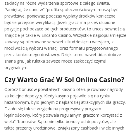
zakłady na różne wydarzenia sportowe z całego świata.
Pamiętaj, że dane w” “profilu społecznościowym muszą być
prawdziwe, ponieważ podczas wypłaty środków konieczne
będzie przejście weryfikacji. Jeżeli gracz ma jakieś ulubione
pozycje pochodzące od tych producentów, to unces pewnością
znajdzie je także w Encanto Casino. Wszystkie najpopularniejsze
zabawy są oferowane w nawet kilkudziesięciu wersjach, z
możliwością wyboru wariacji oraz formatu przygotowanego
przez konkretnego dostawcy. Dzięki temu nawet tidak dobrze
znana gra, jak ruletka zawsze może zaskoczyć czymś
oryginalnym.
Czy Warto Grać W Sol Online Casino?
Oprócz bonusów powitalnych kasyno oferuje również nagrody
za kolejne depozyty. Kiedy kasyno pojawiło się na rynku
hazardowym, było jednym z najbardziej atrakcyjnych dla graczy.
Działo się tak se względu na progresywny program
lojalnościowy, który pozwala regularnym graczom korzystać z
wielu” “bonusów. Są to nie tylko bonusy od depozytów, ale
także prezenty urodzinowe, zwiększony cashback i wiele innych