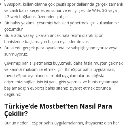
888sport, kullanıcılarına çok çeşitli spor dallarında gerçek zamanlı
ve canlı bahis seçenekleri sunar ve en iyi şekilde WiFi, 3G veya
4G web bağlantısı üzerinden çalışır.
Bir bahis yazılımı, çevrimiçi bahisleri yönetmek için kullanılan bir
çözümdür.
Bu arada, yasayı çıkaran ancak hala resmi olarak spor
bahislerine başlamayan başka eyaletler de var.
Bu sitede gerçek para oyunlarına ev sahipliği yapmıyoruz veya
sunmuyoruz.
Çevrimiçi bahis işletmenizi büyütmek, daha fazla müşteri çekmek
ve karınızı maksimize etmek için. Bir eSpor bahis uygulaması,
favori eSpor oyunlarınıza mobil uygulamalar aracılığıyla
erişmenizi sağlar. İşin iyi yanı, giriş yapmak ve bahis oynamaya
başlamak için eSports bahis sitenizi ziyaret etmek zorunda
değilsiniz.
Türkiye’de Mostbet’ten Nasıl Para
Çekilir?
Bunun nedeni, eSpor bahis uygulamalarının, ihtiyacınız olan her