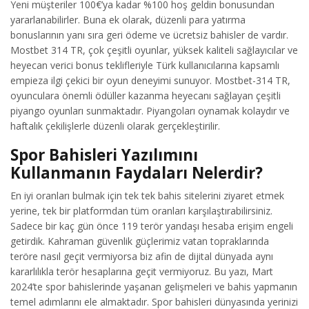
Yeni müşteriler 100€’ya kadar %100 hoş geldin bonusundan
yararlanabilirler. Buna ek olarak, düzenli para yatırma
bonuslarının yanı sıra geri ödeme ve ücretsiz bahisler de vardır.
Mostbet 314 TR, çok çeşitli oyunlar, yüksek kaliteli sağlayıcılar ve
heyecan verici bonus teklifleriyle Türk kullanıcılarına kapsamlı
empieza ilgi çekici bir oyun deneyimi sunuyor. Mostbet-314 TR,
oyunculara önemli ödüller kazanma heyecanı sağlayan çeşitli
piyango oyunları sunmaktadır. Piyangoları oynamak kolaydır ve
haftalık çekilişlerle düzenli olarak gerçekleştirilir.
Spor Bahisleri Yazılımını
Kullanmanın Faydaları Nelerdir?
En iyi oranları bulmak için tek tek bahis sitelerini ziyaret etmek
yerine, tek bir platformdan tüm oranları karşılaştırabilirsiniz.
Sadece bir kaç gün önce 119 terör yandaşı hesaba erişim engeli
getirdik. Kahraman güvenlik güçlerimiz vatan topraklarında
teröre nasıl geçit vermiyorsa biz afin de dijital dünyada aynı
kararlılıkla terör hesaplarına geçit vermiyoruz. Bu yazı, Mart
2024’te spor bahislerinde yaşanan gelişmeleri ve bahis yapmanın
temel adımlarını ele almaktadır. Spor bahisleri dünyasında yerinizi