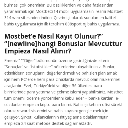
bulması çok önemlidir. Bu özelliklerden ve daha fazlasından
yararlanmak için Mostbet314 mobil uygulamasını resmi Mostbet
314 web sitesinden indirin. Çevrimiçi olarak sunulan en kaliteli
bahis uygulaması için ilk tercihim 888sport nj bahis uygulaması.
Mostbet’e Nasıl Kayıt Olunur?”
“[newline]hangi Bonuslar Mevcuttur
Empieza Nasıl Alınır?
Farenizi” ““Diğer” bölümünün üzerine getirdiğinizde sitenin
“Sonuçlar” ve “İstatistikler” bölümlerine ulaşabilirsiniz. Bunlar,
etkinliklerin sonuçlarını değerlendirmek ve bahisleri planlamak
için hem PC’lerde hem para cihazlarda mevcut olan mükemmel
araçlardır. Evet, Türkiye’deki ve diğer 56 ülkedeki para
birimlerinde para yatırma ve çekme işlemi yapabilirsiniz. Mostbet
tüm önemli ödeme yöntemlerini kabul eder – banka kartları, e-
cüzdanlar empieza kripto para birimi. Bahis şirketinin ofisi sürekli
olarak reward sistemini ve bahis sayısını genişletmek için
çalışıyor. Şirket, kullanıcılarının ihtiyaçlarına odaklanmıştır
empieza 24 saat metode destek sağlamaktadır.