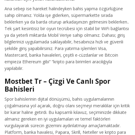
Ana sebep ise hareket halindeyken bahis yapma özgürlüğüne
sahip olmanız. Yolda işe giderken, süpermarkette sırada
beklerken ya da barda oturup arkadaşınızın gelmesini beklerken..
Tek şart kesintisiz bir oyun tecrübesi için stabil bir WiFi bağlantısı
ya da yeterli miktarda Mobil Veriye sahip olmanız. Dahası; giriş
bilgilerinizi uygulamada saklayabilir, hesabınıza hızlı ve güvenli
şekilde giriş yapabilirsiniz. Para yatırma işlemleri Visa,
Mastercard, banka havaleleri, çeşitli e-cüzdanlar ve Bitcoin
empieza Ethereum gibi” “kripto para birimleri aracılığıyla
yapılabilir.
Mostbet Tr – Çizgi Ve Canlı Spor
Bahisleri
Spor bahislerinin dijital dönüşümü, bahis uygulamalarının
çoğalmasına yol açarak, doğru olanı seçmeyi meraklılar için kritik
bir karar haline getirdi. Bu kapsamlı kılavuz, seçiminizde dikkate
almanız gereken en iyi uygulamaları ve temel faktörleri
vurgulayarak sürecin gizemini aydınlatmayı amaçlamaktadır.
Platform, banka havalesi, Papara, Skrill, Neteller ve kripto para