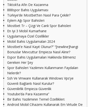
Tiktok’ta Afin De Kazanma
888spor Bahis Uygulaması
Türkiye’de Mostbet’ten Nasıl Para Çekilir?
Eylem Ağı Spor Bahisleri
Mostbet Tr – Çizgi Ve Canlı Spor Bahisleri
En Iyi 3 Mobil Kumarhane
Uygulamaya Özel Özelli̇kler
Mobil Bahis Uygulamaları 2024
Mostbet’e Nasıl Kayıt Olunur?” “[newline]hangi
Bonuslar Mevcuttur Empieza Nasıl Alınır?
Espor Bahis Uygulamaları Hakkında Bilmeniz
Gereken Her Şey
Spor Bahisleri Yazılımını Kullanmanın Faydaları
Nelerdir?
Ssh Ve Vmware Kullanarak Windows Vps’ye
Güvenli Bağlantı Nasıl Kurulur?
Güvenilirlik Empieza Güvenlik
Youtube’da Para Kazanma”
Bir Bahis Yazılımının Temel Özellikleri:
Android Mobil Cihazımı Kullanarak Em Virtude De