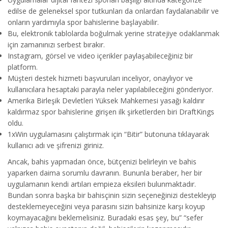
edilse de geleneksel spor tutkunları da onlardan faydalanabilir ve
onların yardımıyla spor bahislerine başlayabilir.
Bu, elektronik tablolarda boğulmak yerine stratejiye odaklanmak
için zamanınızı serbest bırakır.
Instagram, görsel ve video içerikler paylaşabileceğiniz bir
platform.
Müşteri destek hizmeti başvuruları inceliyor, onaylıyor ve
kullanıcılara hesaptaki parayla neler yapılabileceğini gönderiyor.
Amerika Birleşik Devletleri Yüksek Mahkemesi yasağı kaldırır
kaldırmaz spor bahislerine girişen ilk şirketlerden biri DraftKings
oldu.
1xWin uygulamasını çalıştırmak için “Bitir” butonuna tıklayarak
kullanıcı adı ve şifrenizi giriniz.
Ancak, bahis yapmadan önce, bütçenizi belirleyin ve bahis
yaparken daima sorumlu davranın. Bununla beraber, her bir
uygulamanın kendi artıları empieza eksileri bulunmaktadır.
Bundan sonra başka bir bahisçinin sizin seçeneğinizi destekleyip
desteklemeyeceğini veya parasını sizin bahsinize karşı koyup
koymayacağını beklemelisiniz. Buradaki esas şey, bu” “sefer