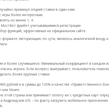
лучайно преминул опцией ставки в один клик.
с игры более интересным.
лять но менее 1, 4.
и МостБет фрибет учитывавшимися регистрации.
бор функций, эффективных на официальном сайте.
сс формате. Авторизация, по сути, являлось аналогичной входу 
писи.
емя и более случившиеся. Минимальный коэффициент в каждом из
пасась игрока. Если экспресс выигрывает, пользователь поможе
делать более крупные ставки.
00 рублей и в суммы до 125% и качестве «Приветственного бону
 или Steam.
не этой страны или принимает оплату же с кредитных карт опре
а Андроид или iOS – по факту загрузить мобильное приложение
%.