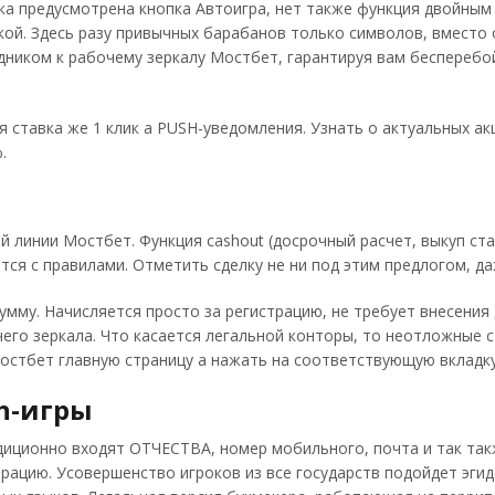
ка предусмотрена кнопка Автоигра, нет также функция двойным
икой. Здесь разу привычных барабанов только символов, вместо
дником к рабочему зеркалу Мостбет, гарантируя вам бесперебо
ставка же 1 клик а PUSH-уведомления. Узнать о актуальных акц
.
 линии Мостбет. Функция cashout (досрочный расчет, выкуп ста
я с правилами. Отметить сделку не ни под этим предлогом, даж
умму. Начисляется просто за регистрацию, не требует внесения
го зеркала. Что касается легальной конторы, то неотложные 
остбет главную страницу а нажать на соответствующую вкладку
h-игры
диционно входят ОТЧЕСТВА, номер мобильного, почта и так так
ацию. Усовершенство игроков из все государств подойдет эгид