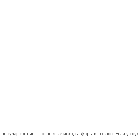
 популярностью — основные исходы, форы и тоталы. Если у служ