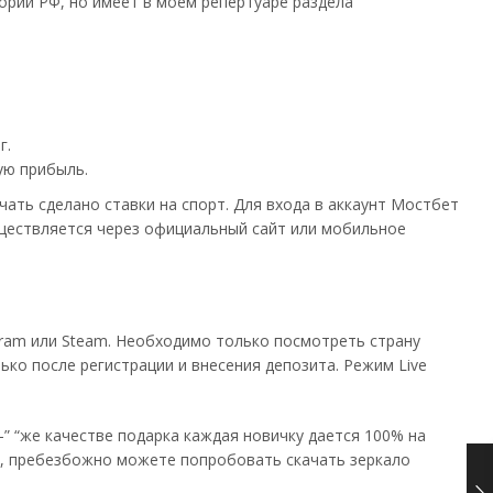
ории РФ, но имеет в моем репертуаре раздела
г.
ую прибыль.
ать сделано ставки на спорт. Для входа в аккаунт Мостбет
уществляется через официальный сайт или мобильное
gram или Steam. Необходимо только посмотреть страну
ько после регистрации и внесения депозита. Режим Live
—” “же качестве подарка каждая новичку дается 100% на
р, пребезбожно можете попробовать скачать зеркало