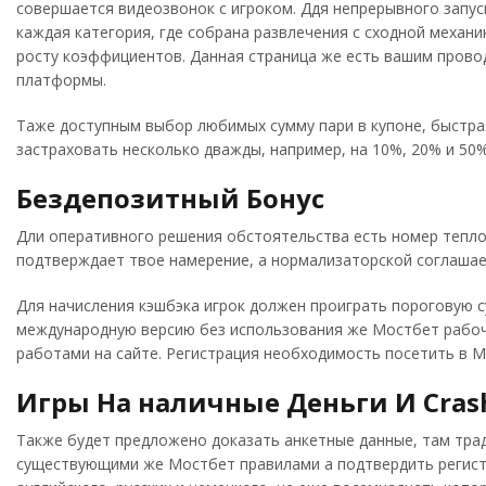
совершается видеозвонок с игроком. Ддя непрерывного запус
каждая категория, где собрана развлечения с сходной механ
росту коэффициентов. Данная страница же есть вашим прово
платформы.
Таже доступным выбор любимых сумму пари в купоне, быстрая 
застраховать несколько дважды, например, на 10%, 20% и 50%
Бездепозитный Бонус
Дли оперативного решения обстоятельства есть номер теплой
подтверждает твое намерение, а нормализаторской соглашаетс
Для начисления кэшбэка игрок должен проиграть пороговую с
международную версию без использования же Мостбет рабоче
работами на сайте. Регистрация необходимость посетить в М
Игры На наличные Деньги И Cras
Также будет предложено доказать анкетные данные, там тра
существующими же Мостбет правилами а подтвердить регистр