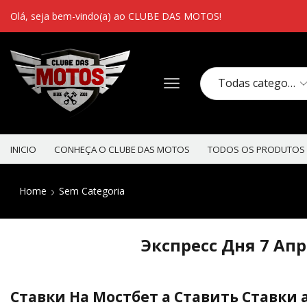
Olá, seja bem-vindo(a) ao CLUBE DAS MOTOS!
INICIO
CONHEÇA O CLUBE DAS MOTOS
TODOS OS PRODUTOS
Home
Sem Categoria
Экспресс Дня 7 Ап
Ставки На Мостбет а Ставить Ставки 