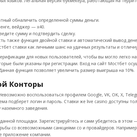
орых языков. Легальная версия букмекера, работающая на террит
атный обналичить определенной суммы деньги.
енге, вейджер — х40.
ведите сумму и подтвердить сделку.
сть также функция двойной ставки и автоматический вывод дене
тбет ставки как личными шанс на удачных результаты и отличн
ерификации для новых пользователей, чтобы вы могло легко нач
торые были указаны при регистрации. Вход на сайт Мостбет ос
 Данная функция позволяет увеличить размер выигрыша на 10%.
ой Конторы
 Невозможно воспользоваться профилем Google, VK, OK, X, Tele
а подберет логин и пароль. Ставки же live casino доступны тол
 наземного заведения.
й данной площадки. Зарегистрируйтесь и сами убедитесь в этом 
орьбы со всевозможными санкциями со и провайдеров. Наприме
е приложение компании.