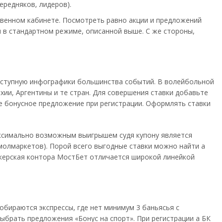
ередняков, лидеров).
твенном кабинете. Посмотреть равно акции и предложений
я в стандартном режиме, описанной выше. С же стороны,
доступную инфографики большинства событий. В волейбольной
хии, Аргентины и те стран. Для совершения ставки добавьте
е бонусное предложение при регистрации. Оформлять ставки
Максимально возможным выигрышем судя купону является
молмаркетов). Порой всего выгодные ставки можно найти а
мекерская контора МостБет отличается широкой линейкой
обираются экспрессы, где нет минимум 3 баньясья с
выбрать предложения «Бонус на спорт». При регистрации а БК