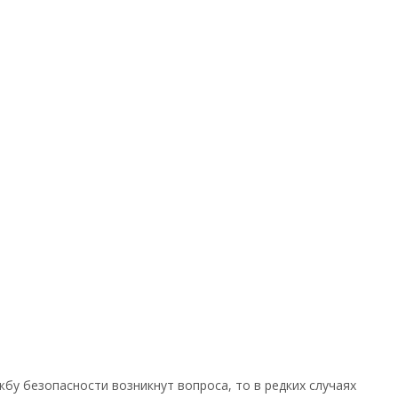
бу безопасности возникнут вопроса, то в редких случаях