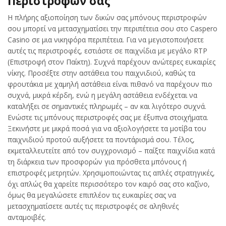
Περιστροφών σας
Η πλήρης αξιοποίηση των δικών σας μπόνους περιστροφών
σου μπορεί να μετασχηματίσει την περιπέτεια σου στο Caspero
Casino σε μια νικηφόρα περιπέτεια. Για να μεγιστοποιήσετε
αυτές τις περιστροφές, εστιάστε σε παιχνίδια με μεγάλο RTP
(Επιστροφή στον Παίκτη). Συχνά παρέχουν ανώτερες ευκαιρίες
νίκης. Προσέξτε στην αστάθεια του παιχνιδιού, καθώς τα
φρουτάκια με χαμηλή αστάθεια είναι πιθανό να παρέχουν πιο
συχνά, μικρά κέρδη, ενώ η μεγάλη αστάθεια ενδέχεται να
καταλήξει σε σημαντικές πληρωμές – αν και λιγότερο συχνά.
Ενώστε τις μπόνους περιστροφές σας με έξυπνα στοιχήματα.
Ξεκινήστε με μικρά ποσά για να αξιολογήσετε τα μοτίβα του
παιχνιδιού προτού αυξήσετε τα ποντάρισμά σου. Τέλος,
εκμεταλλευτείτε από τον συγχρονισμό – παίξτε παιχνίδια κατά
τη διάρκεια των προσφορών για πρόσθετα μπόνους ή
επιστροφές μετρητών. Χρησιμοποιώντας τις απλές στρατηγικές,
όχι απλώς θα χαρείτε περισσότερο τον καιρό σας στο καζίνο,
όμως θα μεγαλώσετε επιπλέον τις ευκαιρίες σας να
μετασχηματίσετε αυτές τις περιστροφές σε αληθινές
ανταμοιβές.