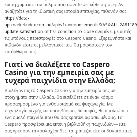
και τη χαρά και τον παλμό που συνοδεύει κάθε στροφή. Αν
αναζητάτε για τη ιδιωτική σας ιστορία επιτυχίας, πιθανόν σας
https://data-
api.marketindex.com.au/api/v1/announcements/XASX:ALL:2A811894/
update-satisfaction-of-hsr-condition-to-close
αναμένει με αυτές
τις μπόνους περιστροφές στο Caspero Casino. Εξερευνήστε και
πιθανόν είστε οι μελλοντικοί που θα μοιραστούν τον
κατόρθωμα σας!
Γιατί να διαλέξετε το Caspero
Casino για την εμπειρία σας με
τυχερά παιχνίδια στην Ελλάδα;
Διαλέγοντας το Caspero Casino για την εμπειρία σας με
στοιχήματα στην Ελλάδα, θα εισέλθετε σε έναν κόσμο
προσαρμοσμένο για ενθουσιασμό και ψυχαγωγία. Με
τεχνολογία αιχμής και προσβάσιμες διεπαφές, θα απολαύσετε
ένα ομαλό παιχνίδι που θα σας κρατάει αφοσιωμένους. Το
Caspero προσφέρει μια εκτενή βιβλιοθήκη παιχνιδιών—είτε
σας αρέσουν τα κουλοχέρηδες, τα τραπέζια είτε οι δυνατότητες