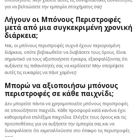
για να βελτιώσετε την εμπειρία στοιχήματος σας!
Λήγουν οι Μπόνους Περιστροφές
μετά από μια συγκεκριμένη χρονική
διάρκεια;
Ναι, οι μπόνους περιστροφές συχνά έχουν περιορισμένη
διάρκεια, οπότε βεβαιωθείτε να διαβάσετε τους όρους. Είναι
σημαντικό να τους αξιοποιήσετε έγκαιρα, εξασφαλίζοντας ότι
αυξάνετε τις πιθανότητές σας να κερδίσετε! Μην επιτρέψετε
αυτές τις ευκαιρίες να πάνε χαμένες!
Μπορώ να αξιοποιήσω μπόνους
περιστροφές σε κάθε παιχνίδι;
Δεν μπορείτε πάντα να χρησιμοποιείτε μπόνους περιστροφές
σε οποιοδήποτε παιχνίδι. Κάθε προσφορά κατά κανόνα έχει
καθορισμένα επιλέξιμα παιχνίδια. Ελέγξτε τους όρους και τις
προϋποθέσεις για να αυξήσετε την εμπειρία σας και να
διασφαλίσετε ότι εκμεταλλεύεστε στο έπακρο τις περιστροφές