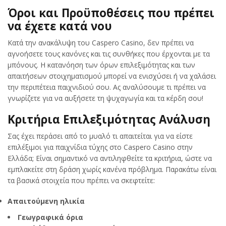
Όροι και Προϋποθέσεις που πρέπει
να έχετε κατά νου
Κατά την ανακάλυψη του Caspero Casino, δεν πρέπει να
αγνοήσετε τους κανόνες και τις συνθήκες που έρχονται με τα
μπόνους. Η κατανόηση των όρων επιλεξιμότητας και των
απαιτήσεων στοιχηματισμού μπορεί να ενισχύσει ή να χαλάσει
την περιπέτεια παιχνιδιού σου. Ας αναλύσουμε τι πρέπει να
γνωρίζετε για να αυξήσετε τη ψυχαγωγία και τα κέρδη σου!
Κριτήρια Επιλεξιμότητας Ανάλυση
Σας έχει περάσει από το μυαλό τι απαιτείται για να είστε
επιλέξιμοι για παιχνίδια τύχης στο Caspero Casino στην
Ελλάδα; Είναι σημαντικό να αντιληφθείτε τα κριτήρια, ώστε να
εμπλακείτε στη δράση χωρίς κανένα πρόβλημα. Παρακάτω είναι
τα βασικά στοιχεία που πρέπει να σκεφτείτε:
Απαιτούμενη ηλικία
Γεωγραφικά όρια