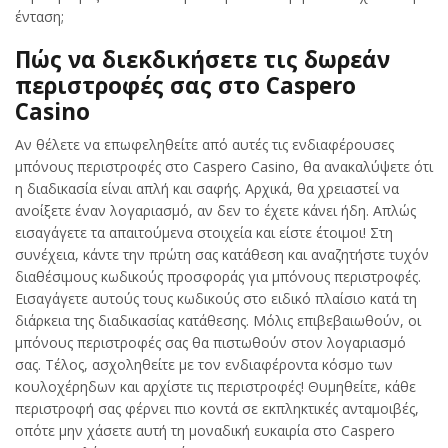
ένταση;
Πώς να διεκδικήσετε τις δωρεάν
περιστροφές σας στο Caspero
Casino
Αν θέλετε να επωφεληθείτε από αυτές τις ενδιαφέρουσες
μπόνους περιστροφές στο Caspero Casino, θα ανακαλύψετε ότι
η διαδικασία είναι απλή και σαφής. Αρχικά, θα χρειαστεί να
ανοίξετε έναν λογαριασμό, αν δεν το έχετε κάνει ήδη. Απλώς
εισαγάγετε τα απαιτούμενα στοιχεία και είστε έτοιμοι! Στη
συνέχεια, κάντε την πρώτη σας κατάθεση και αναζητήστε τυχόν
διαθέσιμους κωδικούς προσφοράς για μπόνους περιστροφές.
Εισαγάγετε αυτούς τους κωδικούς στο ειδικό πλαίσιο κατά τη
διάρκεια της διαδικασίας κατάθεσης. Μόλις επιβεβαιωθούν, οι
μπόνους περιστροφές σας θα πιστωθούν στον λογαριασμό
σας. Τέλος, ασχοληθείτε με τον ενδιαφέροντα κόσμο των
κουλοχέρηδων και αρχίστε τις περιστροφές! Θυμηθείτε, κάθε
περιστροφή σας φέρνει πιο κοντά σε εκπληκτικές ανταμοιβές,
οπότε μην χάσετε αυτή τη μοναδική ευκαιρία στο Caspero