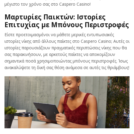
μέγιστο τον χρόνο σας στο Caspero Casino!
Μαρτυρίες Παικτών: Ιστορίες
Επιτυχίας με Μπόνους Περιστροφές
Είστε προετοιμασμένοι να μάθετε μερικές εντυπωσιακές
ιστορίες νίκης από άλλους παίκτες στο Caspero Casino; Αυτές οι
ιστορίες παρουσιάζουν πραγματικές περιπτώσεις νίκης που θα
σας παρακινήσουν, με αρκετούς παίκτες να αποκομίζουν
σημαντικά ποσά χρησιμοποιώντας μπόνους περιστροφές. Ίσως
ανακαλύψετε τη δική σας θέση ανάμεσα σε αυτές τις θριάμβους!