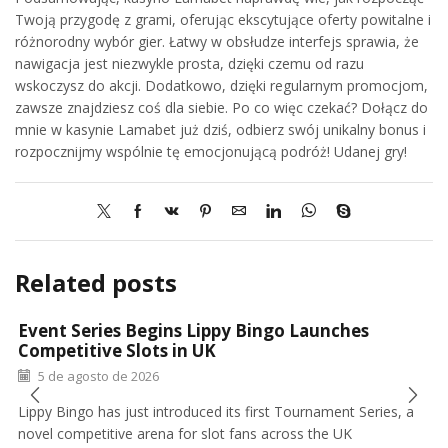
Twoją przygodę z grami, oferując ekscytujące oferty powitalne i
różnorodny wybór gier. Łatwy w obsłudze interfejs sprawia, że
nawigacja jest niezwykle prosta, dzięki czemu od razu
wskoczysz do akcji. Dodatkowo, dzięki regularnym promocjom,
zawsze znajdziesz coś dla siebie. Po co więc czekać? Dołącz do
mnie w kasynie Lamabet już dziś, odbierz swój unikalny bonus i
rozpocznijmy wspólnie tę emocjonującą podróż! Udanej gry!
Related posts
Event Series Begins Lippy Bingo Launches
Competitive Slots in UK
5 de agosto de 2026
Lippy Bingo has just introduced its first Tournament Series, a
novel competitive arena for slot fans across the UK