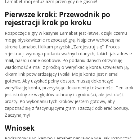
Lamabet mój entuzjazm przenigdy nie gaśnie!
Pierwsze kroki: Przewodnik po
rejestracji krok po kroku
Rozpoczęcie gry w kasynie Lamabet jest łatwe, dzięki czemu
mogę błyskawicznie rozpocząć grę. Najpierw wchodzę na
stronę Lamabet i klikam przycisk „Zarejestruj się”. Proces
rejestracji wymaga podania ważnych danych, takich jak adres
e-
mail
, hasło i dane osobowe. Po podaniu danych otrzymuję
wiadomość e-mail z prośbą o weryfikację konta. Otwieram ją,
klikam link potwierdzający i voilà! Moje konto jest niemal
gotowe. Aby uzyskać pełny dostęp, muszę dokończyć
weryfikację konta, przesyłając dokumenty tożsamości. Ten krok
jest istotny ze względów ochrony i zgodności, ale jest dość
prosty. Po wykonaniu tych kroków jestem gotowy, aby
zapoznać się z fascynującymi grami i zacząć odbierać bonusy.
Zaczynajmy!
Wniosek
Podsumowując, kasyno Lamabet naprawdę wie, jak rozpocząć