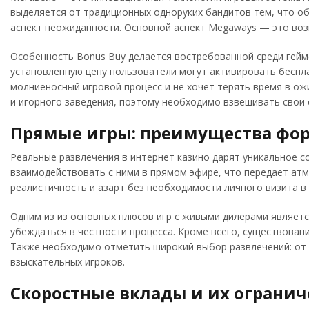
выделяется от традиционных одноруких бандитов тем, что о
аспект неожиданности. Основной аспект Megaways — это во
Особенность Bonus Buy делается востребованной среди гейм
установленную цену пользователи могут активировать беспл
молниеносный игровой процесс и не хочет терять время в о
и игорного заведения, поэтому необходимо взвешивать свои 
Прямые игры: преимущества фо
Реальные развлечения в интернет казино дарят уникальное с
взаимодействовать с ними в прямом эфире, что передает атмо
реалистичность и азарт без необходимости личного визита в 
Одним из из основных плюсов игр с живыми дилерами являет
убеждаться в честности процесса. Кроме всего, существован
Также необходимо отметить широкий выбор развлечений: от 
взыскательных игроков.
Скоростные вклады и их ограни