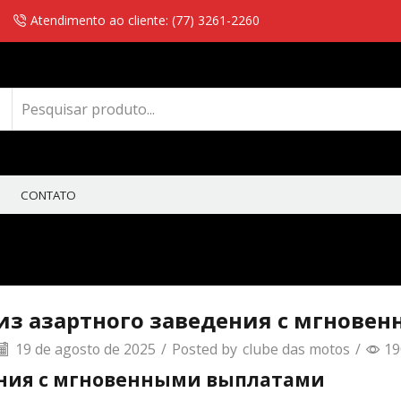
Atendimento ao cliente: (77) 3261-2260
CONTATO
из азартного заведения с мгнове
19 de agosto de 2025
/
Posted by
clube das motos
/
19
ения с мгновенными выплатами