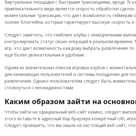
Виртуальные площадки с быстрыми транзакциями, вроде 7к ка
привлекательного вида является скорость обработки сделок
моментальные транзакции, что дает возможность геймерам о
основе блокчейна, которые гарантируют высокую скорость и
Следует заметить, что гемблинг клубы с немедленными выпл
контролировать статус своих операций в реальном времени. Т
игр, что дает возможность каждому выбрать развлечение по 
еще более увлекательным и удобным.
Одним из значительных плюсов игровых клубов с моментальн
для начинающих пользователей и системы поощрения для пос
развлечения. Однако пользователям следует быть внимательн
столкнуться с неожиданностями.
Каким образом зайти на основно
Чтобы зайти на официальный веб-сайт казино, следует выпол
этого вставьте в адресный бар браузера конкретный URL игро
Следует проверить, что вы зашли на настоящий веб-сайт, чт