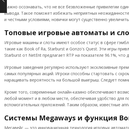
Важно осознавать, что не все безвложенные привилегии оди
вывода. Такое поможет избежать неприятных неожиданностей
и честными условиями, новички могут существенно увеличить
Топовые игровые автоматы и сл
Игровые машины и слоты имеют особое статус в сфере гэмбл
такие как Book of Ra, Starburst и Gonzo's Quest. Эти игры 
Starburst от NetEnt предлагает RTP на показателе 96.1%, что
Игровые заведения регулярно используют эксклюзивные прем
самых популярных акций. Игроки способны стартовать с скро
наращивать вероятность на большой выигрыш. Следует помни
Кроме того, современные онлайн-казино обеспечивают возмож
любой момент и в любом месте, обеспечивая удобство для п
вспомогательных приложений. Таким образом, известные апп
Системы Megaways и функция Bo
Мегавейс — это инновационная технология игровых автоматов