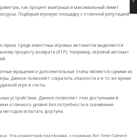
араметры, как процент выигрыша и максимальный лимит
есурсы. Подбирая игровую площадку с отличной репутацией
о приза. Среди известных игровых автоматов выделяются
ельному проценту возврата (RTP). Например, игровой автомат
ей.
латные вращения и дополнительные этапы являются одними из
игры. Данное позволяет сократить опасности и в то же время
дачной игре в слоты.
ных устройствах. Данное позволяет этих доступными в
ием отличного уровня без потребности в скачивания
ым методом испытать фортуна.
ша. Эта конкретная платформа, созданная Big Time Gaming,