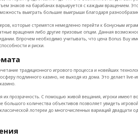
бъем знаков на барабанах варьируется с каждым вращением. Э
зможность выиграть большие выигрыши благодаря разнообрази
еров, которые стремятся немедленно перейти к бонусным играм
атные вращения либо другие призовые опции. Данная возможнос
жидании. Впрочем необходимо учитывать, что цена Bonus Buy и
способности и риски.
рмата
очетание традиционного игрового процесса и новейших технолог
сферу подлинного казино, не выходя из дома. Это делает live-
казино.
ся их прозрачность. С помощью живой вещания, игроки имеют 
ие большого количества объективов позволяет увидеть игровой
классической лотереи до многочисленных вариаций двадцати од
чения