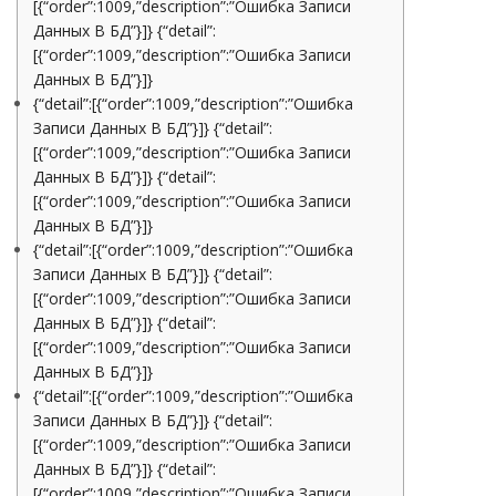
[{“order”:1009,”description”:”Ошибка Записи
Данных В БД”}]} {“detail”:
[{“order”:1009,”description”:”Ошибка Записи
Данных В БД”}]}
{“detail”:[{“order”:1009,”description”:”Ошибка
Записи Данных В БД”}]} {“detail”:
[{“order”:1009,”description”:”Ошибка Записи
Данных В БД”}]} {“detail”:
[{“order”:1009,”description”:”Ошибка Записи
Данных В БД”}]}
{“detail”:[{“order”:1009,”description”:”Ошибка
Записи Данных В БД”}]} {“detail”:
[{“order”:1009,”description”:”Ошибка Записи
Данных В БД”}]} {“detail”:
[{“order”:1009,”description”:”Ошибка Записи
Данных В БД”}]}
{“detail”:[{“order”:1009,”description”:”Ошибка
Записи Данных В БД”}]} {“detail”:
[{“order”:1009,”description”:”Ошибка Записи
Данных В БД”}]} {“detail”:
[{“order”:1009,”description”:”Ошибка Записи