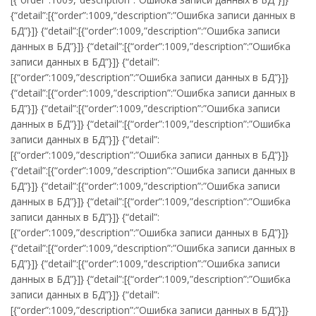
{“detail”:[{“order”:1009,”description”:”Ошибка записи данных в
БД”}]} {“detail”:[{“order”:1009,”description”:”Ошибка записи
данных в БД”}]} {“detail”:[{“order”:1009,”description”:”Ошибка
записи данных в БД”}]} {“detail”:
[{“order”:1009,”description”:”Ошибка записи данных в БД”}]}
{“detail”:[{“order”:1009,”description”:”Ошибка записи данных в
БД”}]} {“detail”:[{“order”:1009,”description”:”Ошибка записи
данных в БД”}]} {“detail”:[{“order”:1009,”description”:”Ошибка
записи данных в БД”}]} {“detail”:
[{“order”:1009,”description”:”Ошибка записи данных в БД”}]}
{“detail”:[{“order”:1009,”description”:”Ошибка записи данных в
БД”}]} {“detail”:[{“order”:1009,”description”:”Ошибка записи
данных в БД”}]} {“detail”:[{“order”:1009,”description”:”Ошибка
записи данных в БД”}]} {“detail”:
[{“order”:1009,”description”:”Ошибка записи данных в БД”}]}
{“detail”:[{“order”:1009,”description”:”Ошибка записи данных в
БД”}]} {“detail”:[{“order”:1009,”description”:”Ошибка записи
данных в БД”}]} {“detail”:[{“order”:1009,”description”:”Ошибка
записи данных в БД”}]} {“detail”:
[{“order”:1009,”description”:”Ошибка записи данных в БД”}]}