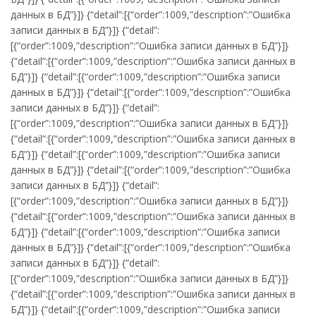
данных в БД”}]} {“detail”:[{“order”:1009,”description”:”Ошибка
записи данных в БД”}]} {“detail”:
[{“order”:1009,”description”:”Ошибка записи данных в БД”}]}
{“detail”:[{“order”:1009,”description”:”Ошибка записи данных в
БД”}]} {“detail”:[{“order”:1009,”description”:”Ошибка записи
данных в БД”}]} {“detail”:[{“order”:1009,”description”:”Ошибка
записи данных в БД”}]} {“detail”:
[{“order”:1009,”description”:”Ошибка записи данных в БД”}]}
{“detail”:[{“order”:1009,”description”:”Ошибка записи данных в
БД”}]} {“detail”:[{“order”:1009,”description”:”Ошибка записи
данных в БД”}]} {“detail”:[{“order”:1009,”description”:”Ошибка
записи данных в БД”}]} {“detail”:
[{“order”:1009,”description”:”Ошибка записи данных в БД”}]}
{“detail”:[{“order”:1009,”description”:”Ошибка записи данных в
БД”}]} {“detail”:[{“order”:1009,”description”:”Ошибка записи
данных в БД”}]} {“detail”:[{“order”:1009,”description”:”Ошибка
записи данных в БД”}]} {“detail”:
[{“order”:1009,”description”:”Ошибка записи данных в БД”}]}
{“detail”:[{“order”:1009,”description”:”Ошибка записи данных в
БД”}]} {“detail”:[{“order”:1009,”description”:”Ошибка записи