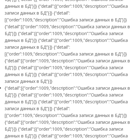
данных в БД”}]} {“detail”:[{“order”:1009,”description”:”Ошибка
записи данных в БД”}]} {“detail”:
[{“order”:1009,”description”:”Ошибка записи данных в БД”}]}
{“detail”:[{“order”:1009,”description”:”Ошибка записи данных в
БД”}]} {“detail”:[{“order”:1009,”description”:”Ошибка записи
данных в БД”}]} {“detail”:[{“order”:1009,”description”:”Ошибка
записи данных в БД”}]} {“detail”:
[{“order”:1009,”description”:”Ошибка записи данных в БД”}]}
{“detail”:[{“order”:1009,”description”:”Ошибка записи данных в
БД”}]} {“detail”:[{“order”:1009,”description”:”Ошибка записи
данных в БД”}]} {“detail”:[{“order”:1009,”description”:”Ошибка
записи данных в БД”}]}
{“detail”:[{“order”:1009,”description”:”Ошибка записи данных в
БД”}]} {“detail”:[{“order”:1009,”description”:”Ошибка записи
данных в БД”}]} {“detail”:[{“order”:1009,”description”:”Ошибка
записи данных в БД”}]} {“detail”:
[{“order”:1009,”description”:”Ошибка записи данных в БД”}]}
{“detail”:[{“order”:1009,”description”:”Ошибка записи данных в
БД”}]} {“detail”:[{“order”:1009,”description”:”Ошибка записи
данных в БД”}]} {“detail”:[{“order”:1009,”description”:”Ошибка