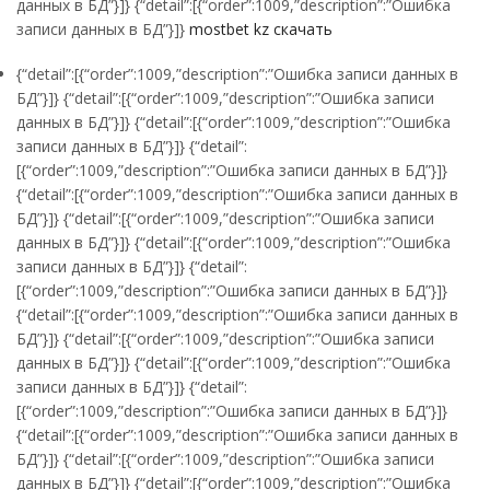
данных в БД”}]} {“detail”:[{“order”:1009,”description”:”Ошибка
записи данных в БД”}]}
mostbet kz скачать
{“detail”:[{“order”:1009,”description”:”Ошибка записи данных в
БД”}]} {“detail”:[{“order”:1009,”description”:”Ошибка записи
данных в БД”}]} {“detail”:[{“order”:1009,”description”:”Ошибка
записи данных в БД”}]} {“detail”:
[{“order”:1009,”description”:”Ошибка записи данных в БД”}]}
{“detail”:[{“order”:1009,”description”:”Ошибка записи данных в
БД”}]} {“detail”:[{“order”:1009,”description”:”Ошибка записи
данных в БД”}]} {“detail”:[{“order”:1009,”description”:”Ошибка
записи данных в БД”}]} {“detail”:
[{“order”:1009,”description”:”Ошибка записи данных в БД”}]}
{“detail”:[{“order”:1009,”description”:”Ошибка записи данных в
БД”}]} {“detail”:[{“order”:1009,”description”:”Ошибка записи
данных в БД”}]} {“detail”:[{“order”:1009,”description”:”Ошибка
записи данных в БД”}]} {“detail”:
[{“order”:1009,”description”:”Ошибка записи данных в БД”}]}
{“detail”:[{“order”:1009,”description”:”Ошибка записи данных в
БД”}]} {“detail”:[{“order”:1009,”description”:”Ошибка записи
данных в БД”}]} {“detail”:[{“order”:1009,”description”:”Ошибка