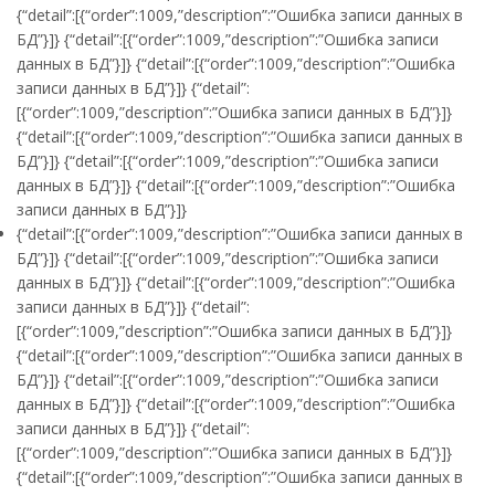
{“detail”:[{“order”:1009,”description”:”Ошибка записи данных в
БД”}]} {“detail”:[{“order”:1009,”description”:”Ошибка записи
данных в БД”}]} {“detail”:[{“order”:1009,”description”:”Ошибка
записи данных в БД”}]} {“detail”:
[{“order”:1009,”description”:”Ошибка записи данных в БД”}]}
{“detail”:[{“order”:1009,”description”:”Ошибка записи данных в
БД”}]} {“detail”:[{“order”:1009,”description”:”Ошибка записи
данных в БД”}]} {“detail”:[{“order”:1009,”description”:”Ошибка
записи данных в БД”}]}
{“detail”:[{“order”:1009,”description”:”Ошибка записи данных в
БД”}]} {“detail”:[{“order”:1009,”description”:”Ошибка записи
данных в БД”}]} {“detail”:[{“order”:1009,”description”:”Ошибка
записи данных в БД”}]} {“detail”:
[{“order”:1009,”description”:”Ошибка записи данных в БД”}]}
{“detail”:[{“order”:1009,”description”:”Ошибка записи данных в
БД”}]} {“detail”:[{“order”:1009,”description”:”Ошибка записи
данных в БД”}]} {“detail”:[{“order”:1009,”description”:”Ошибка
записи данных в БД”}]} {“detail”:
[{“order”:1009,”description”:”Ошибка записи данных в БД”}]}
{“detail”:[{“order”:1009,”description”:”Ошибка записи данных в