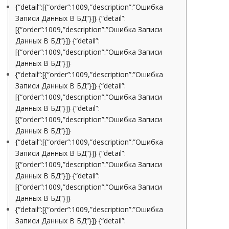
{“detail”:[{“order”:1009,”description”:”Ошибка
Записи Данных В БД”}]} {“detail”:
[{“order”:1009,”description”:”Ошибка Записи
Данных В БД”}]} {“detail”:
[{“order”:1009,”description”:”Ошибка Записи
Данных В БД”}]}
{“detail”:[{“order”:1009,”description”:”Ошибка
Записи Данных В БД”}]} {“detail”:
[{“order”:1009,”description”:”Ошибка Записи
Данных В БД”}]} {“detail”:
[{“order”:1009,”description”:”Ошибка Записи
Данных В БД”}]}
{“detail”:[{“order”:1009,”description”:”Ошибка
Записи Данных В БД”}]} {“detail”:
[{“order”:1009,”description”:”Ошибка Записи
Данных В БД”}]} {“detail”:
[{“order”:1009,”description”:”Ошибка Записи
Данных В БД”}]}
{“detail”:[{“order”:1009,”description”:”Ошибка
Записи Данных В БД”}]} {“detail”: