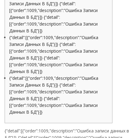
Записи Данных В БД”}]} {“detail”:
[{“order”:1009,”description”:”Ошибка Записи
Данных В БД”}]} {“detail”:
[{“order”:1009,”description”:”Ошибка Записи
Данных В БД”}]}
{“detail”:[{“order”:1009,”description”:”Ошибка
Записи Данных В БД”}]} {“detail”:
[{“order”:1009,”description”:”Ошибка Записи
Данных В БД”}]} {“detail”:
[{“order”:1009,”description”:”Ошибка Записи
Данных В БД”}]}
{“detail”:[{“order”:1009,”description”:”Ошибка
Записи Данных В БД”}]} {“detail”:
[{“order”:1009,”description”:”Ошибка Записи
Данных В БД”}]} {“detail”:
[{“order”:1009,”description”:”Ошибка Записи
Данных В БД”}]}
{“detail”:[{“order”:1009,”description”:”Ошибка записи данных в
БД”}]} {“detail”:[{“order”:1009,”description”:”Ошибка записи