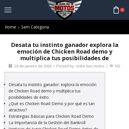
0
Home
Sem Categoria
Desata tu instinto ganador explora la
emoción de Chicken Road demo y
multiplica tus posibilidades de
26 de janeiro de 2026
/
Posted by
clube das motos
/
102
Desata tu instinto ganador: explora la emoción
de Chicken Road demo y multiplica tus
posibilidades de éxito.
¿Qué es Chicken Road Demo y por qué es tan
atractivo?
Estrategias Básicas para Chicken Road Demo
La Importancia de la Gestión del Bankroll
Ventajas de Jugar Chicken Road Demo Antes de