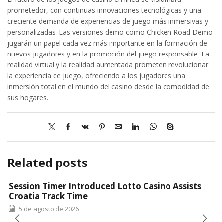
prometedor, con continuas innovaciones tecnológicas y una
creciente demanda de experiencias de juego más inmersivas y
personalizadas. Las versiones demo como Chicken Road Demo
jugarán un papel cada vez más importante en la formación de
nuevos jugadores y en la promoción del juego responsable. La
realidad virtual y la realidad aumentada prometen revolucionar
la experiencia de juego, ofreciendo a los jugadores una
inmersión total en el mundo del casino desde la comodidad de
sus hogares.
Related posts
Session Timer Introduced Lotto Casino Assists
Croatia Track Time
5 de agosto de 2026