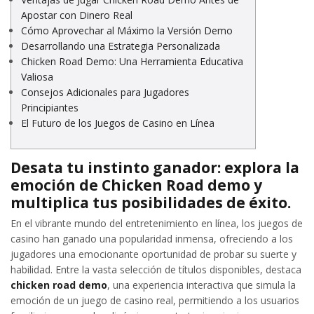
Apostar con Dinero Real
Cómo Aprovechar al Máximo la Versión Demo
Desarrollando una Estrategia Personalizada
Chicken Road Demo: Una Herramienta Educativa
Valiosa
Consejos Adicionales para Jugadores
Principiantes
El Futuro de los Juegos de Casino en Línea
Desata tu instinto ganador: explora la
emoción de Chicken Road demo y
multiplica tus posibilidades de éxito.
En el vibrante mundo del entretenimiento en línea, los juegos de
casino han ganado una popularidad inmensa, ofreciendo a los
jugadores una emocionante oportunidad de probar su suerte y
habilidad. Entre la vasta selección de títulos disponibles, destaca
chicken road demo
, una experiencia interactiva que simula la
emoción de un juego de casino real, permitiendo a los usuarios