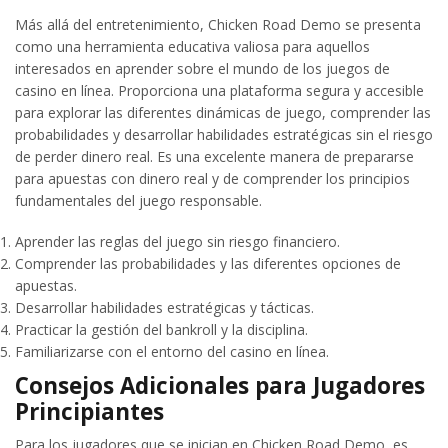
Más allá del entretenimiento, Chicken Road Demo se presenta
como una herramienta educativa valiosa para aquellos
interesados en aprender sobre el mundo de los juegos de
casino en línea. Proporciona una plataforma segura y accesible
para explorar las diferentes dinámicas de juego, comprender las
probabilidades y desarrollar habilidades estratégicas sin el riesgo
de perder dinero real. Es una excelente manera de prepararse
para apuestas con dinero real y de comprender los principios
fundamentales del juego responsable.
Aprender las reglas del juego sin riesgo financiero.
Comprender las probabilidades y las diferentes opciones de
apuestas.
Desarrollar habilidades estratégicas y tácticas.
Practicar la gestión del bankroll y la disciplina.
Familiarizarse con el entorno del casino en línea.
Consejos Adicionales para Jugadores
Principiantes
Para los jugadores que se inician en Chicken Road Demo, es