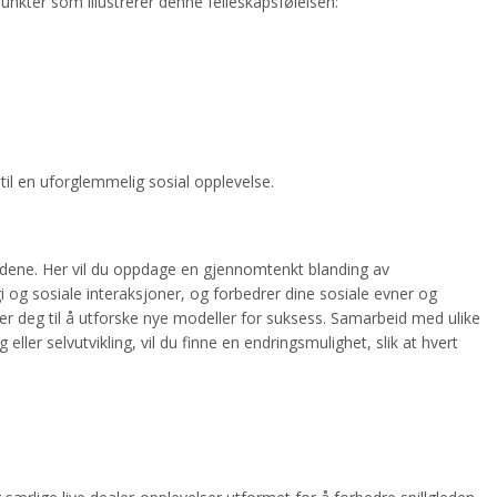
punkter som illustrerer denne felleskapsfølelsen:
til en uforglemmelig sosial opplevelse.
rdene. Her vil du oppdage en gjennomtenkt blanding av
 og sosiale interaksjoner, og forbedrer dine sosiale evner og
drer deg til å utforske nye modeller for suksess. Samarbeid med ulike
eller selvutvikling, vil du finne en endringsmulighet, slik at hvert