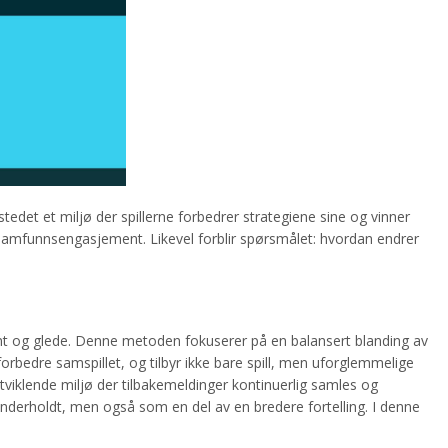
stedet et miljø der spillerne forbedrer strategiene sine og vinner
samfunnsengasjement. Likevel forblir spørsmålet: hvordan endrer
jement og glede. Denne metoden fokuserer på en balansert blanding av
orbedre samspillet, og tilbyr ikke bare spill, men uforglemmelige
utviklende miljø der tilbakemeldinger kontinuerlig samles og
 underholdt, men også som en del av en bredere fortelling. I denne