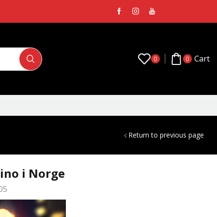
Cart
0
0
Return to previous page
sino i Norge
05