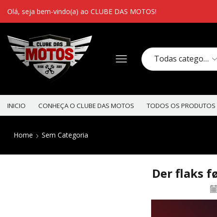
Olá, seja bem-vindo(a) ao CLUBE DAS MOTOS!
INICIO
CONHEÇA O CLUBE DAS MOTOS
TODOS OS PRODUTOS
Home
Sem Categoria
Der flaks f