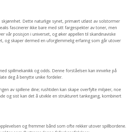
skjønnhet. Dette naturlige synet, primært utløst av solstormer
alis fascinerer ikke bare med sitt fargespekter av toner, men
er vår posisjon i universet, og øker appellen til skandinaviske
erhet, og skaper dermed en uforglemmelig erfaring som går utover
 med spillmekanikk og odds. Denne forståelsen kan innvirke på
llate deg å benytte unike fordeler.
ingen av spillene dine; rushtiden kan skape overfylte miljøer, noe
ende og sist kan det å utvikle en strukturert tankegang, kombinert
lopplevelsen og fremmer bånd som ofte rekker utover spillbordene.