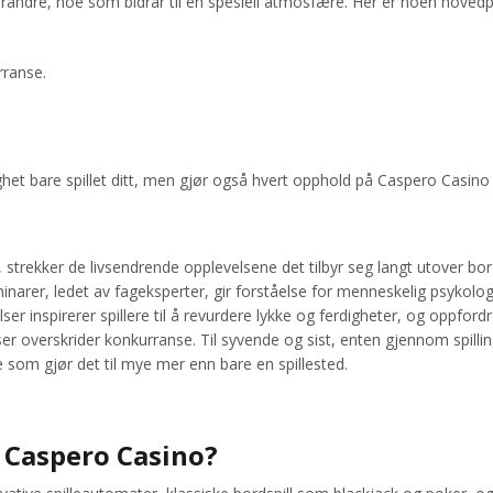
 hverandre, noe som bidrar til en spesiell atmosfære. Her er noen hoved
rranse.
ighet bare spillet ditt, men gjør også hvert opphold på Caspero Casino 
trekker de livsendrende opplevelsene det tilbyr seg langt utover bo
rer, ledet av fageksperter, gir forståelse for menneskelig psykologi
er inspirerer spillere til å revurdere lykke og ferdigheter, og oppfor
lser overskrider konkurranse. Til syvende og sist, enten gjennom spilling 
 som gjør det til mye mer enn bare en spillested.
å Caspero Casino?