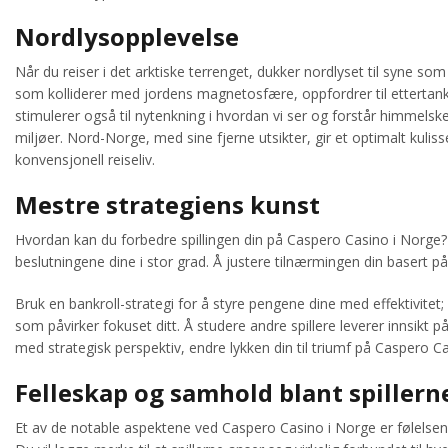
Nordlysopplevelse
Når du reiser i det arktiske terrenget, dukker nordlyset til syne
som kolliderer med jordens magnetosfære, oppfordrer til ettertanke
stimulerer også til nytenkning i hvordan vi ser og forstår himmelske
miljøer. Nord-Norge, med sine fjerne utsikter, gir et optimalt kul
konvensjonell reiseliv.
Mestre strategiens kunst
Hvordan kan du forbedre spillingen din på Caspero Casino i Norge?
beslutningene dine i stor grad. Å justere tilnærmingen din basert på s
Bruk en bankroll-strategi for å styre pengene dine med effektivitet;
som påvirker fokuset ditt. Å studere andre spillere leverer innsikt 
med strategisk perspektiv, endre lykken din til triumf på Caspero C
Felleskap og samhold blant spillern
Et av de notable aspektene ved Caspero Casino i Norge er følelsen