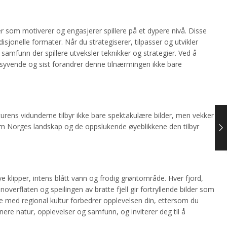
r som motiverer og engasjerer spillere på et dypere nivå. Disse
isjonelle formater. Når du strategiserer, tilpasser og utvikler
 samfunn der spillere utveksler teknikker og strategier. Ved å
 syvende og sist forandrer denne tilnærmingen ikke bare
turens vidunderne tilbyr ikke bare spektakulære bilder, men vekker
llom Norges landskap og de oppslukende øyeblikkene den tilbyr
klipper, intens blått vann og frodig grøntområde. Hver fjord,
noverflaten og speilingen av bratte fjell gir fortryllende bilder som
 med regional kultur forbedrer opplevelsen din, ettersom du
inere natur, opplevelser og samfunn, og inviterer deg til å