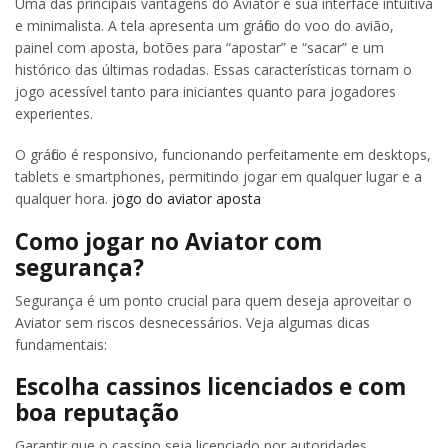
Uma das principais vantagens do Aviator é sua interface intuitiva
e minimalista. A tela apresenta um gráfico do voo do avião,
painel com aposta, botões para “apostar” e “sacar” e um
histórico das últimas rodadas. Essas características tornam o
jogo acessível tanto para iniciantes quanto para jogadores
experientes.
O gráfico é responsivo, funcionando perfeitamente em desktops,
tablets e smartphones, permitindo jogar em qualquer lugar e a
qualquer hora.
jogo do aviator aposta
Como jogar no Aviator com
segurança?
Segurança é um ponto crucial para quem deseja aproveitar o
Aviator sem riscos desnecessários. Veja algumas dicas
fundamentais:
Escolha cassinos licenciados e com
boa reputação
Garantir que o cassino seja licenciado por autoridades