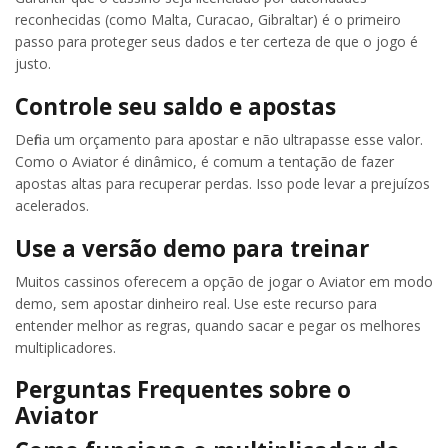
reconhecidas (como Malta, Curacao, Gibraltar) é o primeiro
passo para proteger seus dados e ter certeza de que o jogo é
justo.
Controle seu saldo e apostas
Defina um orçamento para apostar e não ultrapasse esse valor.
Como o Aviator é dinâmico, é comum a tentação de fazer
apostas altas para recuperar perdas. Isso pode levar a prejuízos
acelerados.
Use a versão demo para treinar
Muitos cassinos oferecem a opção de jogar o Aviator em modo
demo, sem apostar dinheiro real. Use este recurso para
entender melhor as regras, quando sacar e pegar os melhores
multiplicadores.
Perguntas Frequentes sobre o
Aviator