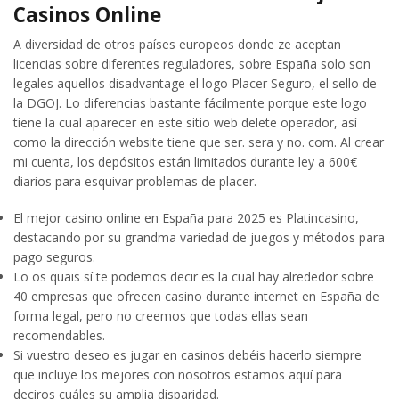
Casinos Online
A diversidad de otros países europeos donde ze aceptan
licencias sobre diferentes reguladores, sobre España solo son
legales aquellos disadvantage el logo Placer Seguro, el sello de
la DGOJ. Lo diferencias bastante fácilmente porque este logo
tiene la cual aparecer en este sitio web delete operador, así
como la dirección website tiene que ser. sera y no. com. Al crear
mi cuenta, los depósitos están limitados durante ley a 600€
diarios para esquivar problemas de placer.
El mejor casino online en España para 2025 es Platincasino,
destacando por su grandma variedad de juegos y métodos para
pago seguros.
Lo os quais sí te podemos decir es la cual hay alrededor sobre
40 empresas que ofrecen casino durante internet en España de
forma legal, pero no creemos que todas ellas sean
recomendables.
Si vuestro deseo es jugar en casinos debéis hacerlo siempre
que incluye los mejores con nosotros estamos aquí para
deciros cuáles su amplia disparidad.