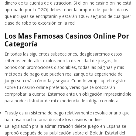
dinero de tu cuenta de distraccion. Si el online casino online está
aprobado por la DGOJ debes tener la amparo de que los datos
que incluyas se encriptarán y estarán 100% seguros de cualquier
clase de robo to extorsión en la red.
Los Mas Famosas Casinos Online Por
Categoría
En todas las siguientes subsecciones, desglosaremos estos
criterios en detalle, explorando la diversidad de juegos, los
bonos con promociones disponibles, todas las páginas y mis
métodos de pago que pueden realizar que tu experiencia de
juego sea más cómoda y segura. Cuando wraps up el registro
sobre tu casino online preferido, verás que te solicitarán
comprobar la cuenta. Estamos ante un obligación imprescindible
para poder disfrutar de mi experiencia de intriga completa.
Trustly es un sistema de pago relativamente revolucionario que
ha masa mucha fama durante los casinos on-line.
La legislación pra la administración delete juego en España se
aprobó después de su publicación sobre el Boletín Estatal del