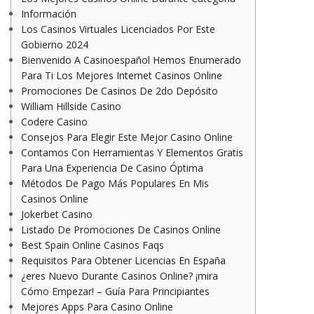
Información
Los Casinos Virtuales Licenciados Por Este
Gobierno 2024
Bienvenido A Casinoespañol Hemos Enumerado
Para Ti Los Mejores Internet Casinos Online
Promociones De Casinos De 2do Depósito
William Hillside Casino
Codere Casino
Consejos Para Elegir Este Mejor Casino Online
Contamos Con Herramientas Y Elementos Gratis
Para Una Experiencia De Casino Óptima
Métodos De Pago Más Populares En Mis
Casinos Online
Jokerbet Casino
Listado De Promociones De Casinos Online
Best Spain Online Casinos Faqs
Requisitos Para Obtener Licencias En España
¿eres Nuevo Durante Casinos Online? ¡mira
Cómo Empezar! – Guía Para Principiantes
Mejores Apps Para Casino Online