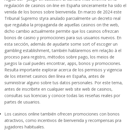
regulación de casinos on-line en España sinceramente ha sido el
venida de los bonos sobre bienvenida. En marzo de 2024 este
Tribunal Supremo styra anulado parcialmente un decreto real
que regulaba la propaganda de aquellas casinos on the web,
dicho cambio actualmente permite que los casinos ofrezcan
bonos de casino y promociones para sus usuarios nuevos. En
esta sección, además de ayudarte some sort of escoger un
gambling establishment, también hablaremos em relação à el
proceso para registro, métodos sobre pago, los meios de
juegos la cual puedes encontrar, apps, bonos y promociones.
Resulta importante explorar acerca de los permisos y vigencia
de los internet casinos den línea en España, antes de
suministrar alguno sobre tus datos personales. Por este tema,
antes de inscribirte en cualquier web site web de casinos,
consultas sus licencias y conoce todas las reseñas reales por
partes de usuarios.
Los casinos online también ofrecen promociones con bonos
atractivos, como incentivos de bienvenida y recompensas pra
jugadores habituales.