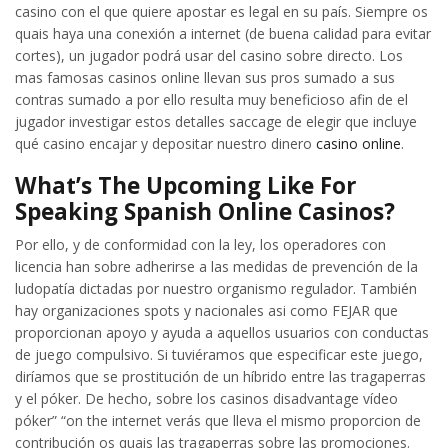
casino con el que quiere apostar es legal en su país. Siempre os
quais haya una conexión a internet (de buena calidad para evitar
cortes), un jugador podrá usar del casino sobre directo. Los
mas famosas casinos online llevan sus pros sumado a sus
contras sumado a por ello resulta muy beneficioso afin de el
jugador investigar estos detalles saccage de elegir que incluye
qué casino encajar y depositar nuestro dinero
casino online
.
What’s The Upcoming Like For
Speaking Spanish Online Casinos?
Por ello, y de conformidad con la ley, los operadores con
licencia han sobre adherirse a las medidas de prevención de la
ludopatía dictadas por nuestro organismo regulador. También
hay organizaciones spots y nacionales asi como FEJAR que
proporcionan apoyo y ayuda a aquellos usuarios con conductas
de juego compulsivo. Si tuviéramos que especificar este juego,
diríamos que se prostitución de un híbrido entre las tragaperras
y el póker. De hecho, sobre los casinos disadvantage vídeo
póker” “on the internet verás que lleva el mismo proporcion de
contribución os quais las tragaperras sobre las promociones.