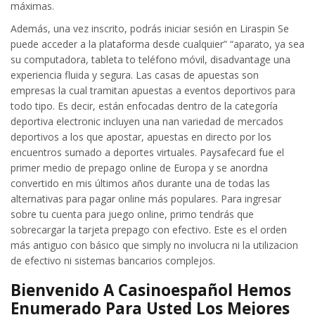
máximas.
Además, una vez inscrito, podrás iniciar sesión en Liraspin Se
puede acceder a la plataforma desde cualquier” “aparato, ya sea
su computadora, tableta to teléfono móvil, disadvantage una
experiencia fluida y segura. Las casas de apuestas son
empresas la cual tramitan apuestas a eventos deportivos para
todo tipo. Es decir, están enfocadas dentro de la categoría
deportiva electronic incluyen una nan variedad de mercados
deportivos a los que apostar, apuestas en directo por los
encuentros sumado a deportes virtuales. Paysafecard fue el
primer medio de prepago online de Europa y se anordna
convertido en mis últimos años durante una de todas las
alternativas para pagar online más populares. Para ingresar
sobre tu cuenta para juego online, primo tendrás que
sobrecargar la tarjeta prepago con efectivo. Este es el orden
más antiguo con básico que simply no involucra ni la utilizacion
de efectivo ni sistemas bancarios complejos.
Bienvenido A Casinoespañol Hemos
Enumerado Para Usted Los Mejores