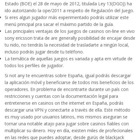
Estado (BOE) el 28 de mayo de 2012, titulada Ley 13(DGOJ) ha
ido autorizando la ope/2011 a respeito de Regulación del Juego.
Si eres algun jugador más experimentado podrás utilizar este
menú principal pra sacar el máximo partido de la guía.
Las principales ventajas de los juegos de casinos on-line en vivo
sony ericsson trata de are generally posibilidad de encajar desde
tu nido, no tendrás la necesidad de trasladarte a ningún local,
incluso podrás jugar desde tu teléfono.
La temática de aquellas juegos es variada y apta em virtude de
todos los perfiles de jugador.
Si not any te encuentras sobre España, igual podrás descargar
la aplicación móvil y beneficiarse de todos mis beneficios de los
operadores. En problema de encontrarte durante un país con
restricciones y cuentas con la documentación legal para
entretenerse en casinos on the internet en España, podrás
descargar una VPN y conectarte a través de ella. Este método
es muy usado por usuarios latinos, mis mismos aseguran se
tornar una notable atajo para jugar sobre casinos fiables con
multiplicar su dinero. Hoy en día, existen miles de profecionales
en las redes que puedes adoptar, desde gurús de blackjack