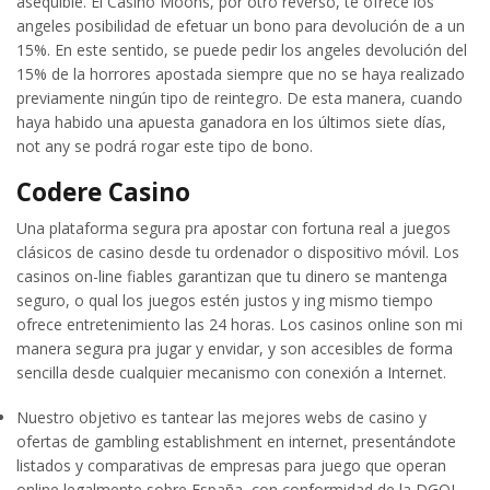
asequible. El Casino Moons, por otro reverso, te ofrece los
angeles posibilidad de efetuar un bono para devolución de a un
15%. En este sentido, se puede pedir los angeles devolución del
15% de la horrores apostada siempre que no se haya realizado
previamente ningún tipo de reintegro. De esta manera, cuando
haya habido una apuesta ganadora en los últimos siete días,
not any se podrá rogar este tipo de bono.
Codere Casino
Una plataforma segura pra apostar con fortuna real a juegos
clásicos de casino desde tu ordenador o dispositivo móvil. Los
casinos on-line fiables garantizan que tu dinero se mantenga
seguro, o qual los juegos estén justos y ing mismo tiempo
ofrece entretenimiento las 24 horas. Los casinos online son mi
manera segura pra jugar y envidar, y son accesibles de forma
sencilla desde cualquier mecanismo con conexión a Internet.
Nuestro objetivo es tantear las mejores webs de casino y
ofertas de gambling establishment en internet, presentándote
listados y comparativas de empresas para juego que operan
online legalmente sobre España, con conformidad de la DGOJ,