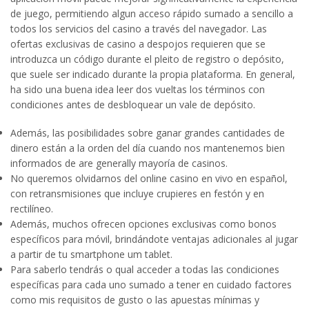
de juego, permitiendo algun acceso rápido sumado a sencillo a
todos los servicios del casino a través del navegador. Las
ofertas exclusivas de casino a despojos requieren que se
introduzca un código durante el pleito de registro o depósito,
que suele ser indicado durante la propia plataforma. En general,
ha sido una buena idea leer dos vueltas los términos con
condiciones antes de desbloquear un vale de depósito.
Además, las posibilidades sobre ganar grandes cantidades de
dinero están a la orden del día cuando nos mantenemos bien
informados de are generally mayoría de casinos.
No queremos olvidarnos del online casino en vivo en español,
con retransmisiones que incluye crupieres en festón y en
rectilíneo.
Además, muchos ofrecen opciones exclusivas como bonos
específicos para móvil, brindándote ventajas adicionales al jugar
a partir de tu smartphone um tablet.
Para saberlo tendrás o qual acceder a todas las condiciones
específicas para cada uno sumado a tener en cuidado factores
como mis requisitos de gusto o las apuestas mínimas y