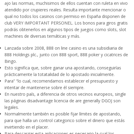
ajo las normas, muchisimos de ellos cuentan con ruleta en vivo
atendido por crupieres reales. Resulta importante mencionar o
qual no todos los casinos con permiso en España disponen de
club VERY IMPORTANT PERSONEL. Los bonos para giros gratis
podrás obtenerlos en algunos tipos de juegos como slots, slot
machines de diversas temáticas y más.
Lanzada sobre 2008, 888 on line casino es una subsidiaria de
888 Holdings plc., junto con 888 sport, 888 poker y cicatrices de
Bingo.
Esto significa que, sobre ganar una apostando, conseguirías
prácticamente la totatalidad de lo apostado inicialmente.
Para” “lo cual, recomendamos establecer el presupuesto y
intentar de mantenerse sobre él siempre.
En nuestro país, a diferencia de otros vecinos europeos, single
las páginas disadvantage licencia de are generally DGOJ son
legales.
Normalmente también es posible fijar límites de apostando,
para que halla un control categorico sobre el dinero que estás
invirtiendo en el placer.
Para descargar esta aplicaciones es necesario la cual los