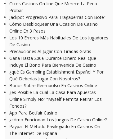
Otros Casinos On-line Que Merece La Pena
Probar
Jackpot Progresivo Para Tragaperras Con Bote”
Cómo Desbloquear Una Ocasion De Casino
Online En 3 Pasos
Los 10 Errores Más Habituales De Los Jugadores
De Casino
Precauciones Al Jugar Con Tiradas Gratis
Gana Hasta 200€ Durante Dinero Real Que
Incluye El Bono Para Bienvenida De Casino
¿qué Es Gambling Establishment Español Y Por
Qué Deberías Jugar Con Nosotros?
Bonos Sobre Reembolso En Casinos Online
¿es Posible La Cual La Casa Para Apuestas
Online Simply No” “Myself Permita Retirar Los
Fondos?
App Para Betfair Casino
¿cómo Funcionan Los Juegos De Casino Online?
Paypal: El Método Privilegiado En Casinos On
The Internet De España