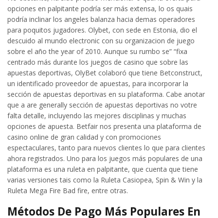
opciones en palpitante podría ser más extensa, lo os quais
podría inclinar los angeles balanza hacia demas operadores
para poquitos jugadores. Olybet, con sede en Estonia, dio el
descuido al mundo electronic con su organizacion de juego
sobre el año the year of 2010. Aunque su rumbo se” “fixa
centrado más durante los juegos de casino que sobre las
apuestas deportivas, OlyBet colaboró que tiene Betconstruct,
un identificado proveedor de apuestas, para incorporar la
sección de apuestas deportivas en su plataforma. Cabe anotar
que a are generally sección de apuestas deportivas no votre
falta detalle, incluyendo las mejores disciplinas y muchas
opciones de apuesta. Betfair nos presenta una plataforma de
casino online de gran calidad y con promociones
espectaculares, tanto para nuevos clientes lo que para clientes
ahora registrados. Uno para los juegos más populares de una
plataforma es una ruleta en palpitante, que cuenta que tiene
varias versiones tais como la Ruleta Casiopea, Spin & Win y la
Ruleta Mega Fire Bad fire, entre otras.
Métodos De Pago Más Populares En