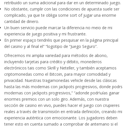
retribuido un suma adicional para dar en un determinado juego.
No obstante, cumplir con las condiciones de apuesta suele ser
complicado, ya que te obliga some sort of jugar una enorme
cantidad de dinero.
Un buen servicio puede marcar la diferencia no meio de mi
experiencia de juego positiva y mi frustrante.
En primer espaço tendréis que pesquisar en la página principal
del casino y al final el” “logotipo de “Juego Seguro”.
Ofrecemos mi amplia variedad para métodos de abono,
incluyendo tarjetas para crédito y débito, monederos
electrónicos tais como Skrill y Neteller, y también aceptamos
criptomonedas como el Bitcoin, para mayor comodidad y
privacidad. Nuestras tragamonedas vehicle desde las clásicas
hasta las más modernas con jackpots progresivos, donde podrs
modernas con jackpots progresivos,” “adonde podr\uías ganar
enormes premios con un solo giro. Además, con nuestra
sección de casino en vivo, puedes hacer el juego con crupieres
reales a través de transmisión en entrada definición, creando mi
experiencia auténtica con emocionante. Los jugadores deben
tener esto en cuenta sumado a comprobar de antemano si el