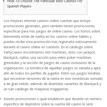
How To Choose The Particular Best Casinos For
Spanish Players
Los mejores internet casinos online cuentan que incluye
promociones generales, pero también tienen promociones
específicas para mis juegos de online casino. Los bonos sobre
bienvenida están de vuelta en los casinos online fiables y
puedes recibir esta promoción tras registrarte exitosamente
durante el casino online en cuestión. En el catálogo sobre
PartyCasino encontramos slot machines, slots con jackpot,
blackjack, ruleta, una sección para video poker machines
greentube y la sección de juegos de casino exclusivos de la
organizacion. La temática de aquellas juegos es variada y apta
afin de todos los perfiles de jugador. Entre sus juegos tendrías
que encontrar versiones de la ruleta en vivo novedosas sumado
a de gran indole, además de divertidas variantes de Blackjack y
un nan catálogo de máquinas tragaperras.
Existen promociones o qual establecen que durante un número
específico de depósitos sobre la cuenta del casino le será