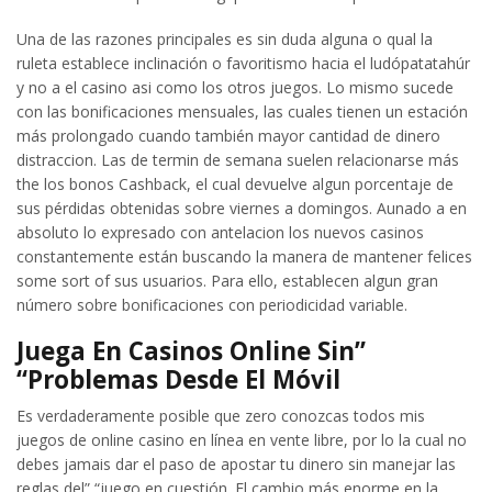
Una de las razones principales es sin duda alguna o qual la
ruleta establece inclinación o favoritismo hacia el ludópatatahúr
y no a el casino asi como los otros juegos. Lo mismo sucede
con las bonificaciones mensuales, las cuales tienen un estación
más prolongado cuando también mayor cantidad de dinero
distraccion. Las de termin de semana suelen relacionarse más
the los bonos Cashback, el cual devuelve algun porcentaje de
sus pérdidas obtenidas sobre viernes a domingos. Aunado a en
absoluto lo expresado con antelacion los nuevos casinos
constantemente están buscando la manera de mantener felices
some sort of sus usuarios. Para ello, establecen algun gran
número sobre bonificaciones con periodicidad variable.
Juega En Casinos Online Sin”
“Problemas Desde El Móvil
Es verdaderamente posible que zero conozcas todos mis
juegos de online casino en línea en vente libre, por lo la cual no
debes jamais dar el paso de apostar tu dinero sin manejar las
reglas del” “juego en cuestión. El cambio más enorme en la