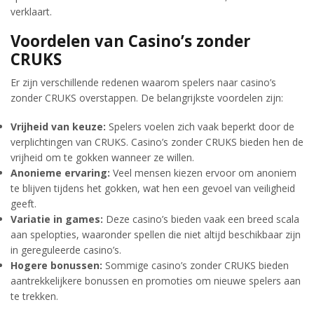
verklaart.
Voordelen van Casino’s zonder
CRUKS
Er zijn verschillende redenen waarom spelers naar casino’s
zonder CRUKS overstappen. De belangrijkste voordelen zijn:
Vrijheid van keuze:
Spelers voelen zich vaak beperkt door de
verplichtingen van CRUKS. Casino’s zonder CRUKS bieden hen de
vrijheid om te gokken wanneer ze willen.
Anonieme ervaring:
Veel mensen kiezen ervoor om anoniem
te blijven tijdens het gokken, wat hen een gevoel van veiligheid
geeft.
Variatie in games:
Deze casino’s bieden vaak een breed scala
aan spelopties, waaronder spellen die niet altijd beschikbaar zijn
in gereguleerde casino’s.
Hogere bonussen:
Sommige casino’s zonder CRUKS bieden
aantrekkelijkere bonussen en promoties om nieuwe spelers aan
te trekken.