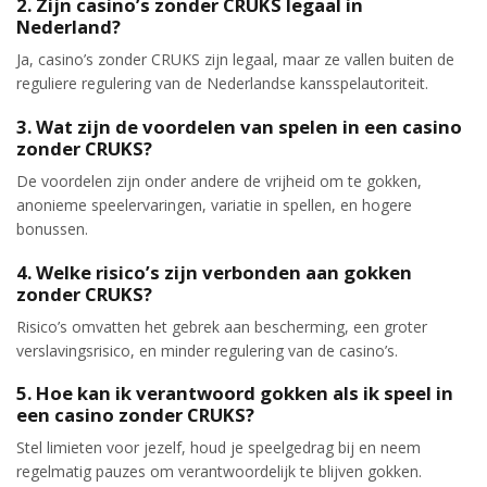
2. Zijn casino’s zonder CRUKS legaal in
Nederland?
Ja, casino’s zonder CRUKS zijn legaal, maar ze vallen buiten de
reguliere regulering van de Nederlandse kansspelautoriteit.
3. Wat zijn de voordelen van spelen in een casino
zonder CRUKS?
De voordelen zijn onder andere de vrijheid om te gokken,
anonieme speelervaringen, variatie in spellen, en hogere
bonussen.
4. Welke risico’s zijn verbonden aan gokken
zonder CRUKS?
Risico’s omvatten het gebrek aan bescherming, een groter
verslavingsrisico, en minder regulering van de casino’s.
5. Hoe kan ik verantwoord gokken als ik speel in
een casino zonder CRUKS?
Stel limieten voor jezelf, houd je speelgedrag bij en neem
regelmatig pauzes om verantwoordelijk te blijven gokken.